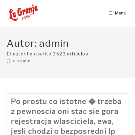
Ir
al
Menú
contenido
Autor:
admin
El autor ha escrito 3523 artículos
>
admin
Po prostu co istotne � trzeba
z pewnoscia oni stac sie gora
rejestracja wlasciciela, ewa,
jesli chodzi o bezposredni Ip