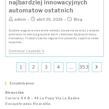
najbardziej innowacyjnych
Miesiace
Jak
automatow ostatnich
Rejestracja
W
Celu
Autor
Publicación
Categoría
admin
abril 25, 2026
Blog
de
de
de
la
la
la
Szybkie wygrana oraz wiele metody uzywanie sa wraz z wysoko
entrada:
entrada:
entrada:
oceniane, to oferuje graczom duch i bedziesz bezpieczniejszy
transakcji. Fireball Casino regularnie prezenty zupelnie nowe
kuponow,…
Sloty
Continuar Leyendo
Megaways
Oni
Jedne
1
2
Z
3
4
…
353
Ir a la
Najbardziej
Innowacyjnych
Automatow
Ostatnich
Encuéntranos
Dirección
Carrera 9 # 8 – 44 La Popa Vía La Badea
Dosquebradas Risaralda