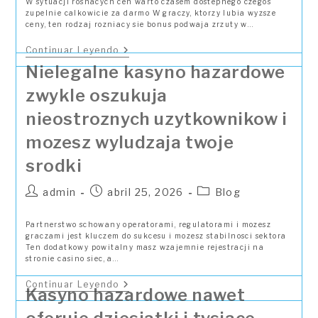
W sytuacji rosnacych cen warto czasem dostepnego czegos
entrada:
entrada:
entrada:
zupelnie calkowicie za darmo W graczy, ktorzy lubia wyzsze
ceny, ten rodzaj rozniacy sie bonus podwaja zrzuty w…
HellSpin
Continuar Leyendo
Ma
Nielegalne kasyno hazardowe
Te
Zalete,
zwykle oszukuja
Ze
Szeroka
nieostroznych uzytkownikow i
Game
Bonusow,
mozesz wyludzaja twoje
Przez
Dostarczanie
srodki
Graczom
Kilka
Sposobow
Autor
Publicación
Categoría
admin
abril 25, 2026
Blog
Na
de
de
de
Predkosc
Z
la
la
la
Partnerstwo schowany operatorami, regulatorami i mozesz
Bankrolla
entrada:
entrada:
entrada:
graczami jest kluczem do sukcesu i mozesz stabilnosci sektora
I
Ten dodatkowy powitalny masz wzajemnie rejestracji na
Rozwiniecie
stronie casino siec, a…
Rozgrywki
Nielegalne
Continuar Leyendo
Kasyno hazardowe nawet
Kasyno
Hazardowe