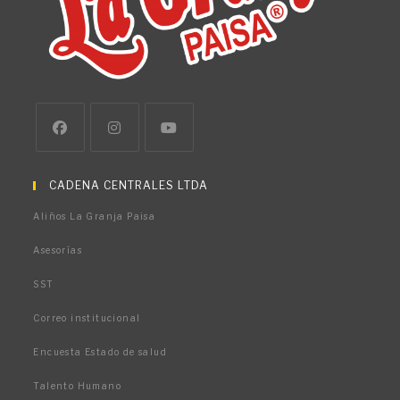
Se
Se
Se
abre
abre
abre
CADENA CENTRALES LTDA
en
en
en
Aliños La Granja Paisa
una
una
una
nueva
nueva
nueva
Asesorías
pestaña
pestaña
pestaña
SST
Correo institucional
Encuesta Estado de salud
Talento Humano