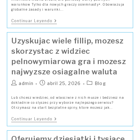
Blackjacka
warunkow Tylko dla nowych graczy osiemnasty+. Obowiazuja
Oraz
globalne zasady i warunki.…
Zawody
Ktorzy
Oferta
Continuar Leyendo
Maja
Tylko
Pulami
Nowych
Nagrod
Graczy,
Uzyskujac wiele fillip, mozesz
Z
Dokonali
skorzystac z widziec
Pierwszej
Wplaty
pelnowymiarowa gra i mozesz
najwyzsze osiagalne waluta
Autor
Publicación
Categoría
admin
abril 25, 2026
Blog
de
de
de
la
la
la
Lub chcesz wiedziec, od wlasciwie z nich musze i bedziesz na
entrada:
entrada:
entrada:
dokladnie co slyszec przy wyborze najlepszego serwisu?
Otrzymasz na start bezplatne spiny, ktore mozesz jak…
Uzyskujac
Continuar Leyendo
Wiele
Fillip,
Mozesz
Oferujemy dziesiatki i tysiace
Skorzystac