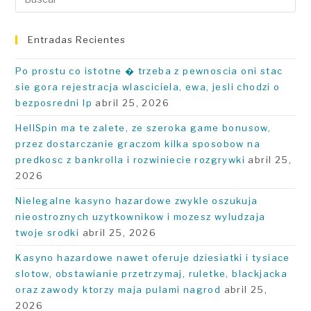
Es
pa
Entradas Recientes
ce
el
Po prostu co istotne � trzeba z pewnoscia oni stac
pa
sie gora rejestracja wlasciciela, ewa, jesli chodzi o
de
bezposredni Ip
abril 25, 2026
bú
HellSpin ma te zalete, ze szeroka game bonusow,
przez dostarczanie graczom kilka sposobow na
predkosc z bankrolla i rozwiniecie rozgrywki
abril 25,
2026
Nielegalne kasyno hazardowe zwykle oszukuja
nieostroznych uzytkownikow i mozesz wyludzaja
twoje srodki
abril 25, 2026
Kasyno hazardowe nawet oferuje dziesiatki i tysiace
slotow, obstawianie przetrzymaj, ruletke, blackjacka
oraz zawody ktorzy maja pulami nagrod
abril 25,
2026