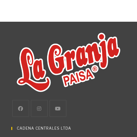
Se
Se
Se
abre
abre
abre
CADENA CENTRALES LTDA
en
en
en