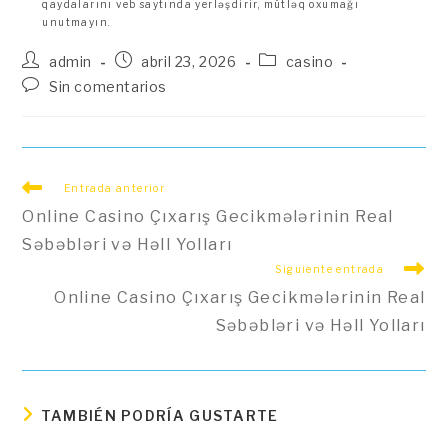
qaydalarını veb saytında yerləşdirir, mütləq oxumağı
unutmayın.
Autor
Publicación
Categoría
admin
abril 23, 2026
casino
de
de
de
Comentarios
Sin comentarios
la
la
la
de
entrada:
entrada:
entrada:
la
entrada:
Leer
Entrada anterior
más
Online Casino Çıxarış Gecikmələrinin Real
artículos
Səbəbləri və Həll Yolları
Siguiente entrada
Online Casino Çıxarış Gecikmələrinin Real
Səbəbləri və Həll Yolları
TAMBIÉN PODRÍA GUSTARTE