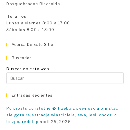
Dosquebradas Risaralda
Horarios
Lunes a viernes 8:00 a 17:00
Sábados 8:00 a 13:00
Acerca De Este Sitio
Buscador
Buscar en esta web
Pu
Es
pa
Entradas Recientes
ce
el
Po prostu co istotne � trzeba z pewnoscia oni stac
pa
sie gora rejestracja wlasciciela, ewa, jesli chodzi o
de
bezposredni Ip
abril 25, 2026
bú