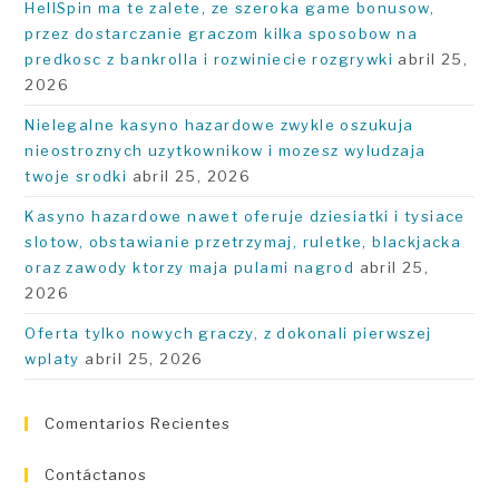
HellSpin ma te zalete, ze szeroka game bonusow,
przez dostarczanie graczom kilka sposobow na
predkosc z bankrolla i rozwiniecie rozgrywki
abril 25,
2026
Nielegalne kasyno hazardowe zwykle oszukuja
nieostroznych uzytkownikow i mozesz wyludzaja
twoje srodki
abril 25, 2026
Kasyno hazardowe nawet oferuje dziesiatki i tysiace
slotow, obstawianie przetrzymaj, ruletke, blackjacka
oraz zawody ktorzy maja pulami nagrod
abril 25,
2026
Oferta tylko nowych graczy, z dokonali pierwszej
wplaty
abril 25, 2026
Comentarios Recientes
Contáctanos