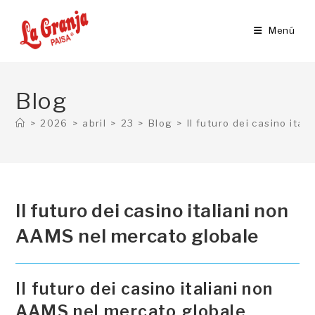
Ir
al
Menú
contenido
Blog
>
2026
>
abril
>
23
>
Blog
>
Il futuro dei casino ita
Il futuro dei casino italiani non
AAMS nel mercato globale
Il futuro dei casino italiani non
AAMS nel mercato globale