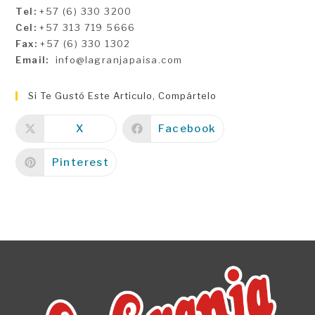
Tel:
+57 (6) 330 3200
Cel:
+57 313 719 5666
Fax:
+57 (6) 330 1302
Email:
info@lagranjapaisa.com
Si Te Gustó Este Articulo, Compártelo
X
Facebook
Pinterest