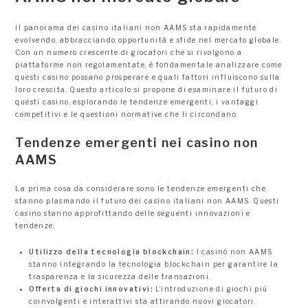
Il panorama dei casino italiani non AAMS sta rapidamente
evolvendo, abbracciando opportunità e sfide nel mercato globale.
Con un numero crescente di giocatori che si rivolgono a
piattaforme non regolamentate, è fondamentale analizzare come
questi casino possano prosperare e quali fattori influiscono sulla
loro crescita. Questo articolo si propone di esaminare il futuro di
questi casino, esplorando le tendenze emergenti, i vantaggi
competitivi e le questioni normative che li circondano.
Tendenze emergenti nei casino non
AAMS
La prima cosa da considerare sono le tendenze emergenti che
stanno plasmando il futuro dei casino italiani non AAMS. Questi
casino stanno approfittando delle seguenti innovazioni e
tendenze:
Utilizzo della tecnologia blockchain:
I casinò non AAMS
stanno integrando la tecnologia blockchain per garantire la
trasparenza e la sicurezza delle transazioni.
Offerta di giochi innovativi:
L’introduzione di giochi più
coinvolgenti e interattivi sta attirando nuovi giocatori.