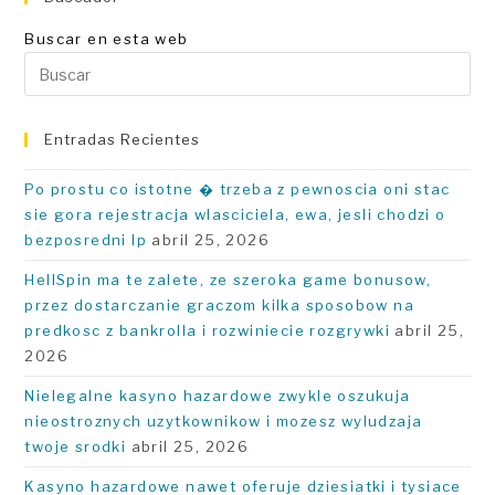
Buscar en esta web
Pu
Es
pa
Entradas Recientes
ce
el
Po prostu co istotne � trzeba z pewnoscia oni stac
pa
sie gora rejestracja wlasciciela, ewa, jesli chodzi o
de
bezposredni Ip
abril 25, 2026
bú
HellSpin ma te zalete, ze szeroka game bonusow,
przez dostarczanie graczom kilka sposobow na
predkosc z bankrolla i rozwiniecie rozgrywki
abril 25,
2026
Nielegalne kasyno hazardowe zwykle oszukuja
nieostroznych uzytkownikow i mozesz wyludzaja
twoje srodki
abril 25, 2026
Kasyno hazardowe nawet oferuje dziesiatki i tysiace