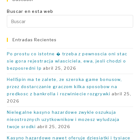
Buscar en esta web
Pu
Es
pa
Entradas Recientes
ce
el
Po prostu co istotne � trzeba z pewnoscia oni stac
pa
sie gora rejestracja wlasciciela, ewa, jesli chodzi o
de
bezposredni Ip
abril 25, 2026
bú
HellSpin ma te zalete, ze szeroka game bonusow,
przez dostarczanie graczom kilka sposobow na
predkosc z bankrolla i rozwiniecie rozgrywki
abril 25,
2026
Nielegalne kasyno hazardowe zwykle oszukuja
nieostroznych uzytkownikow i mozesz wyludzaja
twoje srodki
abril 25, 2026
Kasyno hazardowe nawet oferuje dziesiatki i tysiace