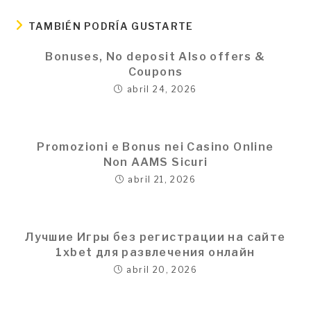
TAMBIÉN PODRÍA GUSTARTE
Bonuses, No deposit Also offers &
Coupons
abril 24, 2026
Promozioni e Bonus nei Casino Online
Non AAMS Sicuri
abril 21, 2026
Лучшие Игры без регистрации на сайте
1xbet для развлечения онлайн
abril 20, 2026