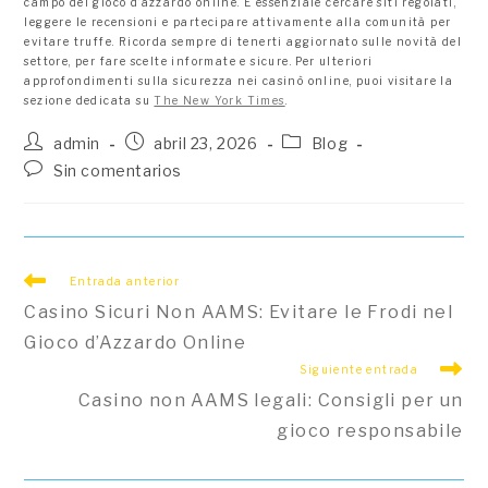
campo del gioco d’azzardo online. È essenziale cercare siti regolati,
leggere le recensioni e partecipare attivamente alla comunità per
evitare truffe. Ricorda sempre di tenerti aggiornato sulle novità del
settore, per fare scelte informate e sicure. Per ulteriori
approfondimenti sulla sicurezza nei casinò online, puoi visitare la
sezione dedicata su
The New York Times
.
Autor
Publicación
Categoría
admin
abril 23, 2026
Blog
de
de
de
Comentarios
Sin comentarios
la
la
la
de
entrada:
entrada:
entrada:
la
entrada:
Leer
Entrada anterior
más
Casino Sicuri Non AAMS: Evitare le Frodi nel
artículos
Gioco d’Azzardo Online
Siguiente entrada
Casino non AAMS legali: Consigli per un
gioco responsabile