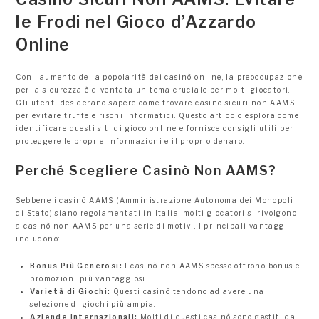
le Frodi nel Gioco d’Azzardo
Online
Con l’aumento della popolarità dei casinò online, la preoccupazione
per la sicurezza è diventata un tema cruciale per molti giocatori.
Gli utenti desiderano sapere come trovare casino sicuri non AAMS
per evitare truffe e rischi informatici. Questo articolo esplora come
identificare questi siti di gioco online e fornisce consigli utili per
proteggere le proprie informazioni e il proprio denaro.
Perché Scegliere Casinò Non AAMS?
Sebbene i casinò AAMS (Amministrazione Autonoma dei Monopoli
di Stato) siano regolamentati in Italia, molti giocatori si rivolgono
a casinò non AAMS per una serie di motivi. I principali vantaggi
includono:
Bonus Più Generosi:
I casinò non AAMS spesso offrono bonus e
promozioni più vantaggiosi.
Varietà di Giochi:
Questi casinò tendono ad avere una
selezione di giochi più ampia.
Aziende Internazionali:
Molti di questi casinò sono gestiti da