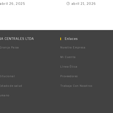
abril 26, 2025
abril 21, 2026
A CENTRALES LTDA
Enlaces
 Granja Paisa
Nuestra Empresa
Mi Cuenta
Línea Ética
titucional
Proveedores
Estado de salud
Trabaja Con Nosotros
Humano