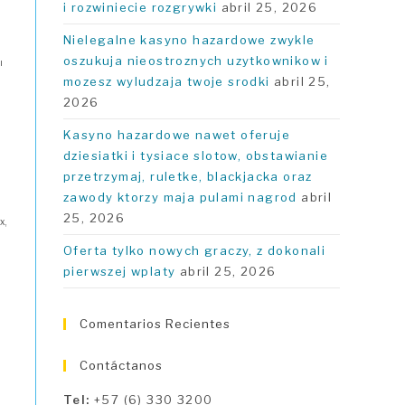
i rozwiniecie rozgrywki
abril 25, 2026
Nielegalne kasyno hazardowe zwykle
oszukuja nieostroznych uzytkownikow i
ы
mozesz wyludzaja twoje srodki
abril 25,
2026
Kasyno hazardowe nawet oferuje
dziesiatki i tysiace slotow, obstawianie
przetrzymaj, ruletke, blackjacka oraz
zawody ktorzy maja pulami nagrod
abril
25, 2026
х,
Oferta tylko nowych graczy, z dokonali
pierwszej wplaty
abril 25, 2026
Comentarios Recientes
Contáctanos
Tel:
+57 (6) 330 3200