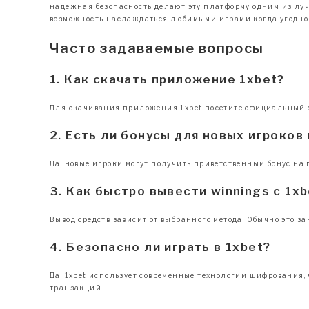
надежная безопасность делают эту платформу одним из луч
возможность наслаждаться любимыми играми когда угодно и
Часто задаваемые вопросы
1. Как скачать приложение 1xbet?
Для скачивания приложения 1xbet посетите официальный с
2. Есть ли бонусы для новых игроков 
Да, новые игроки могут получить приветственный бонус на
3. Как быстро вывести winnings с 1xb
Вывод средств зависит от выбранного метода. Обычно это з
4. Безопасно ли играть в 1xbet?
Да, 1xbet использует современные технологии шифрования,
транзакций.