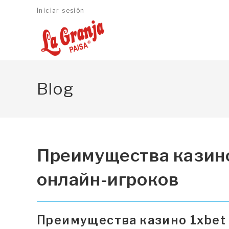
Ir
Iniciar sesión
al
contenido
Blog
Преимущества казино
онлайн-игроков
Преимущества казино 1xbet 