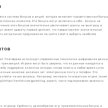
и
тся система бонусов и акций, которая включает приветственные бонус
стоянных клиентов. Эти бонусы могут включать в себя:- Бонусы на
чение этих бонусов значительно увеличивает шансы на выигрыш и
нус может удвоить первый депозит, что предоставляет значительные
ить актуальные предложения на сайте 1xbet и выбрать наиболее
нтов
bet. Платформа использует современные технологии шифрования данны
транзакций. Игроки могут быть уверены, что их данные находятся в
жбу поддержки клиентов, которая готова помочь в любое время суток.
личным каналам, включая чат, электронную почту и телефон. Это
 ответы на все вопросы. Например, эксперты по азартным играм, такие
](https://twitter.com/gambling_expert), часто подчеркивают важность
н-игроков. Удобность, разнообразие игр, привлекательные бонусы и