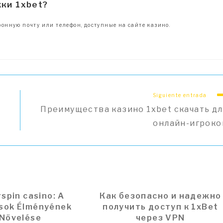
ки 1xbet?
ронную почту или телефон, доступные на сайте казино.
Siguiente entrada
Преимущества казино 1xbet скачать дл
онлайн-игроко
spin casino: A
Как безопасно и надежно
sok Élményének
получить доступ к 1xBet
Növelése
через VPN