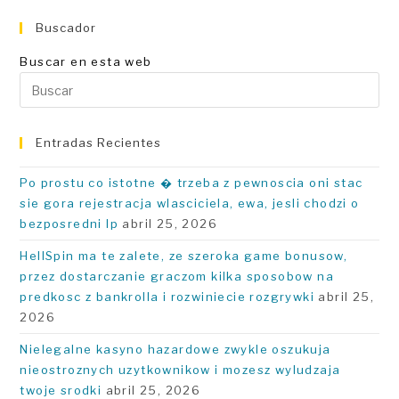
Buscador
Buscar en esta web
Pu
Es
pa
Entradas Recientes
ce
el
Po prostu co istotne � trzeba z pewnoscia oni stac
pa
sie gora rejestracja wlasciciela, ewa, jesli chodzi o
de
bezposredni Ip
abril 25, 2026
bú
HellSpin ma te zalete, ze szeroka game bonusow,
przez dostarczanie graczom kilka sposobow na
predkosc z bankrolla i rozwiniecie rozgrywki
abril 25,
2026
Nielegalne kasyno hazardowe zwykle oszukuja
nieostroznych uzytkownikow i mozesz wyludzaja
twoje srodki
abril 25, 2026