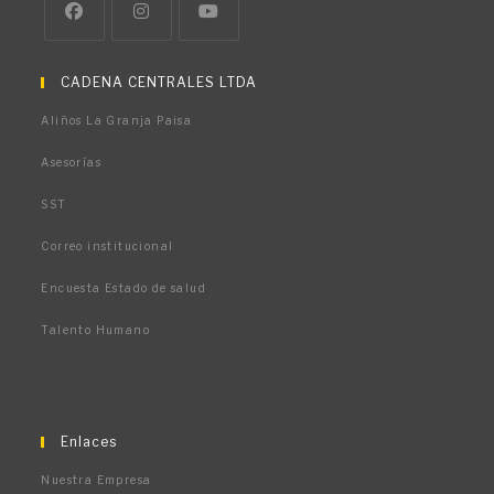
Se
Se
Se
abre
abre
abre
CADENA CENTRALES LTDA
en
en
en
Aliños La Granja Paisa
una
una
una
nueva
nueva
nueva
Asesorías
pestaña
pestaña
pestaña
SST
Correo institucional
Encuesta Estado de salud
Talento Humano
Enlaces
Nuestra Empresa