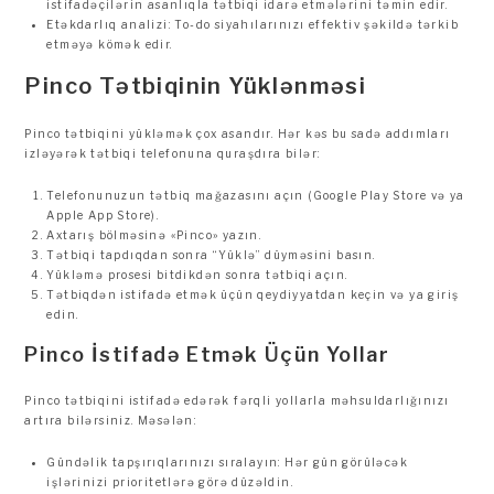
istifadəçilərin asanlıqla tətbiqi idarə etmələrini təmin edir.
Etəkdarlıq analizi: To-do siyahılarınızı effektiv şəkildə tərkib
etməyə kömək edir.
Pinco Tətbiqinin Yüklənməsi
Pinco tətbiqini yükləmək çox asandır. Hər kəs bu sadə addımları
izləyərək tətbiqi telefonuna quraşdıra bilər:
Telefonunuzun tətbiq mağazasını açın (Google Play Store və ya
Apple App Store).
Axtarış bölməsinə «Pinco» yazın.
Tətbiqi tapdıqdan sonra “Yüklə” düyməsini basın.
Yükləmə prosesi bitdikdən sonra tətbiqi açın.
Tətbiqdən istifadə etmək üçün qeydiyyatdan keçin və ya giriş
edin.
Pinco İstifadə Etmək Üçün Yollar
Pinco tətbiqini istifadə edərək fərqli yollarla məhsuldarlığınızı
artıra bilərsiniz. Məsələn:
Gündəlik tapşırıqlarınızı sıralayın: Hər gün görüləcək
işlərinizi prioritetlərə görə düzəldin.