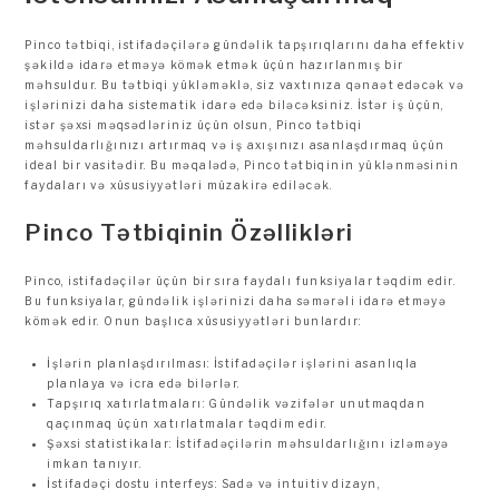
Pinco tətbiqi, istifadəçilərə gündəlik tapşırıqlarını daha effektiv
şəkildə idarə etməyə kömək etmək üçün hazırlanmış bir
məhsuldur. Bu tətbiqi yükləməklə, siz vaxtınıza qənaət edəcək və
işlərinizi daha sistematik idarə edə biləcəksiniz. İstər iş üçün,
istər şəxsi məqsədləriniz üçün olsun, Pinco tətbiqi
məhsuldarlığınızı artırmaq və iş axışınızı asanlaşdırmaq üçün
ideal bir vasitədir. Bu məqalədə, Pinco tətbiqinin yüklənməsinin
faydaları və xüsusiyyətləri müzakirə ediləcək.
Pinco Tətbiqinin Özəllikləri
Pinco, istifadəçilər üçün bir sıra faydalı funksiyalar təqdim edir.
Bu funksiyalar, gündəlik işlərinizi daha səmərəli idarə etməyə
kömək edir. Onun başlıca xüsusiyyətləri bunlardır:
İşlərin planlaşdırılması: İstifadəçilər işlərini asanlıqla
planlaya və icra edə bilərlər.
Tapşırıq xatırlatmaları: Gündəlik vəzifələr unutmaqdan
qaçınmaq üçün xatırlatmalar təqdim edir.
Şəxsi statistikalar: İstifadəçilərin məhsuldarlığını izləməyə
imkan tanıyır.
İstifadəçi dostu interfeys: Sadə və intuitiv dizayn,