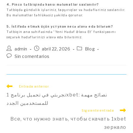
4. Pinco tətbiqində hansı məlumatlar saxlanılır?
Tətbiqdə gündəlik işləriniz, tapşırıqlar və hədəfləriniz saxlanılır.
Bu məlumatlar təhlükəsiz şəkildə qorunur.
5. İstifadə etmək üçün уступан necə əlavə edə bilərəm?
Tətbiqin ana səhifəsində “Yeni Hədəf Əlavə Et” funksiyasını
seçərək hədəflərinizi əlavə edə bilərsiniz.
Autor
Publicación
Categoría
admin
abril 22, 2026
Blog
de
de
de
Comentarios
Sin comentarios
la
la
la
de
entrada:
entrada:
entrada:
la
entrada:
Leer
Entrada anterior
más
تجربتي في تحميل برنامج 1xbet: نصائح مهمة
artículos
للمستخدمين الجدد
Siguiente entrada
Все, что нужно знать, чтобы скачать 1xbet
зеркало