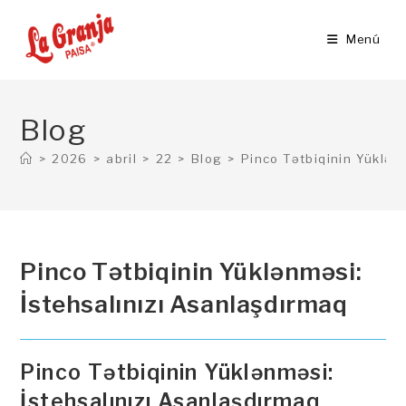
Ir
al
Menú
contenido
Blog
>
2026
>
abril
>
22
>
Blog
>
Pinco Tətbiqinin Yüklən
Pinco Tətbiqinin Yüklənməsi:
İstehsalınızı Asanlaşdırmaq
Pinco Tətbiqinin Yüklənməsi:
İstehsalınızı Asanlaşdırmaq