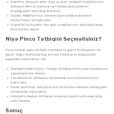
Hədəflər müəyyən edin: Qısa və uzun müddətli hədəflərinizi
müəyyən edin ki, bunlara nail olmaq üçün əlverişli
strategiyalar hazırlaya biləsiniz.
İzləmə: Hedeflərinizi izləmək üçün tətbiqin analitik
alətlərindən istifadə edin.
İş qrafiki tərtib edin: Hər gün iş saatlarınızı planlaşdıraraq
dinc dərslər qoyun.
Niyə Pinco Tətbiqini Seçməlisiniz?
Pinco tətbiqi, sadə istifadə interfeysi və güclü funksiyaları ilə
seçilir. Digər məhsuldarlığı artıran tətbiqlərlə müqayisədə
aşağıdakı üstünlükləri var:
Özelleştirilebilirliyini: Tətbiqi istifadəçilərin şəxsi tələblərinə
uyğunlaşdırma imkanı.
Təhlükəsizlik: İstifadəçi məlumatlarının təhlükəsizliyini
təmin edir.
Daimi yeniliklər: Geliştiriciləri tərəfindən davamlı olaraq yeni
funksiyalar əlavə edilir.
İnteraktiv dəstək: İstifadəçi məmnuniyyətini artırmaq üçün
canlı dəstək.
Sonuç