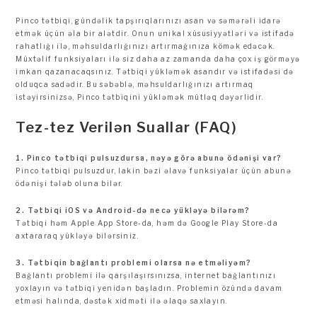
Pinco tətbiqi, gündəlik tapşırıqlarınızı asan və səmərəli idarə
etmək üçün əla bir alətdir. Onun unikal xüsusiyyətləri və istifadə
rahatlığı ilə, məhsuldarlığınızı artırmağınıza kömək edəcək.
Müxtəlif funksiyaları ilə siz daha az zamanda daha çox iş görməyə
imkan qazanacaqsınız. Tətbiqi yükləmək asandır və istifadəsi də
olduqca sadədir. Bu səbəblə, məhsuldarlığınızı artırmaq
istəyirsinizsə, Pinco tətbiqini yükləmək mütləq dəyərlidir.
Tez-tez Verilən Suallar (FAQ)
1. Pinco tətbiqi pulsuzdursa, nəyə görə abunə ödənişi var?
Pinco tətbiqi pulsuzdur, lakin bəzi əlavə funksiyalar üçün abunə
ödənişi tələb oluna bilər.
2. Tətbiqi iOS və Android-də necə yükləyə bilərəm?
Tətbiqi həm Apple App Store-da, həm də Google Play Store-da
axtararaq yükləyə bilərsiniz.
3. Tətbiqin bağlantı problemi olarsa nə etməliyəm?
Bağlantı problemi ilə qarşılaşırsınızsa, internet bağlantınızı
yoxlayın və tətbiqi yenidən başladın. Problemin özündə davam
etməsi halında, dəstək xidməti ilə əlaqə saxlayın.