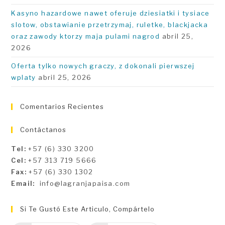
Kasyno hazardowe nawet oferuje dziesiatki i tysiace
slotow, obstawianie przetrzymaj, ruletke, blackjacka
oraz zawody ktorzy maja pulami nagrod
abril 25,
2026
Oferta tylko nowych graczy, z dokonali pierwszej
wplaty
abril 25, 2026
Comentarios Recientes
Contáctanos
Tel:
+57 (6) 330 3200
Cel:
+57 313 719 5666
Fax:
+57 (6) 330 1302
Email:
info@lagranjapaisa.com
Si Te Gustó Este Articulo, Compártelo