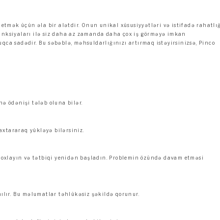
 etmək üçün əla bir alətdir. Onun unikal xüsusiyyətləri və istifadə rahatlı
funksiyaları ilə siz daha az zamanda daha çox iş görməyə imkan
qca sadədir. Bu səbəblə, məhsuldarlığınızı artırmaq istəyirsinizsə, Pinco
?
nə ödənişi tələb oluna bilər.
xtararaq yükləyə bilərsiniz.
ı yoxlayın və tətbiqi yenidən başladın. Problemin özündə davam etməsi
nılır. Bu məlumatlar təhlükəsiz şəkildə qorunur.