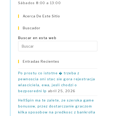
Sábados 8:00 a 13:00
u
Acerca De Este Sitio
Buscador
Buscar en esta web
Pulsa
Escape
para
Entradas Recientes
cerrar
el
Po prostu co istotne � trzeba z
panel
pewnoscia oni stac sie gora rejestracja
de
wlasciciela, ewa, jesli chodzi o
búsqueda
bezposredni Ip
abril 25, 2026
HellSpin ma te zalete, ze szeroka game
bonusow, przez dostarczanie graczom
kilka sposobow na predkosc z bankrolla