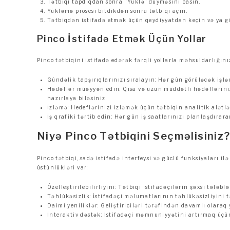
Tətbiqi tapdıqdan sonra “Yüklə” düyməsini basın.
Yükləmə prosesi bitdikdən sonra tətbiqi açın.
Tətbiqdən istifadə etmək üçün qeydiyyatdan keçin və ya gi
Pinco İstifadə Etmək Üçün Yollar
Pinco tətbiqini istifadə edərək fərqli yollarla məhsuldarlığınız
Gündəlik tapşırıqlarınızı sıralayın: Hər gün görüləcək işlər
Hədəflər müəyyən edin: Qısa və uzun müddətli hədəfləriniz
hazırlaya biləsiniz.
İzləmə: Hedeflərinizi izləmək üçün tətbiqin analitik alətlə
İş qrafiki tərtib edin: Hər gün iş saatlarınızı planlaşdırar
Niyə Pinco Tətbiqini Seçməlisiniz
Pinco tətbiqi, sadə istifadə interfeysi və güclü funksiyaları i
üstünlükləri var:
Özelleştirilebilirliyini: Tətbiqi istifadəçilərin şəxsi tələ
Təhlükəsizlik: İstifadəçi məlumatlarının təhlükəsizliyini t
Daimi yeniliklər: Geliştiriciləri tərəfindən davamlı olaraq 
İnteraktiv dəstək: İstifadəçi məmnuniyyətini artırmaq üçün