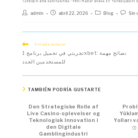
Tətbiqin ana səhifəsində “Yeni Hədəf Əlavə Et” funksiyasını s
Autor
Publicación
Categoría
Coment
admin
abril 22, 2026
Blog
Sin
de
de
de
de
la
la
la
la
entrada:
entrada:
entrada:
entrada
Leer
Entrada anterior
más
تجربتي في تحميل برنامج 1xbet: نصائح مهمة
artículos
للمستخدمين الجدد
TAMBIÉN PODRÍA GUSTARTE
Den Strategiske Rolle af
Probl
Live Casino-oplevelser og
Yükləm
Teknologisk Innovation i
Yolları 
den Digitale
Gamblingindustri