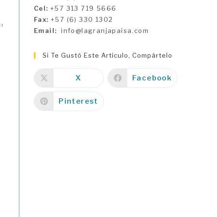
Cel:
+57 313 719 5666
Fax:
+57 (6) 330 1302
ğı
Email:
info@lagranjapaisa.com
Si Te Gustó Este Articulo, Compártelo
X
Facebook
Pinterest