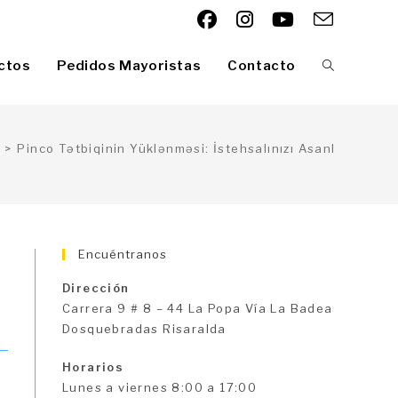
ctos
Pedidos Mayoristas
Contacto
Alternar
búsqueda
>
Pinco Tətbiqinin Yüklənməsi: İstehsalınızı Asanlaşdırmaq
de
Encuéntranos
Dirección
la
Carrera 9 # 8 – 44 La Popa Vía La Badea
Dosquebradas Risaralda
Horarios
web
Lunes a viernes 8:00 a 17:00