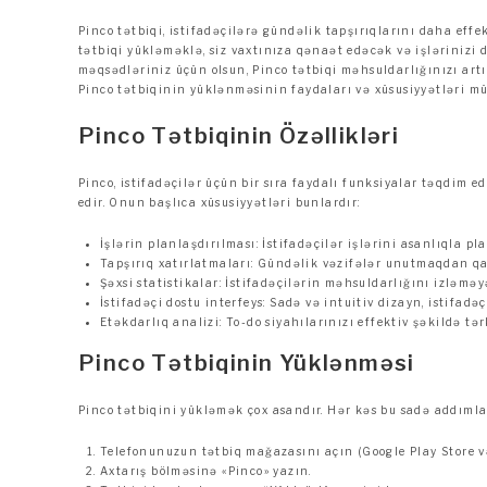
Pinco tətbiqi, istifadəçilərə gündəlik tapşırıqlarını daha ef
tətbiqi yükləməklə, siz vaxtınıza qənaət edəcək və işlərinizi da
məqsədləriniz üçün olsun, Pinco tətbiqi məhsuldarlığınızı artı
Pinco tətbiqinin yüklənməsinin faydaları və xüsusiyyətləri mü
Pinco Tətbiqinin Özəllikləri
Pinco, istifadəçilər üçün bir sıra faydalı funksiyalar təqdim e
edir. Onun başlıca xüsusiyyətləri bunlardır:
İşlərin planlaşdırılması: İstifadəçilər işlərini asanlıqla pla
Tapşırıq xatırlatmaları: Gündəlik vəzifələr unutmaqdan q
Şəxsi statistikalar: İstifadəçilərin məhsuldarlığını izləməy
İstifadəçi dostu interfeys: Sadə və intuitiv dizayn, istifadə
Etəkdarlıq analizi: To-do siyahılarınızı effektiv şəkildə tə
Pinco Tətbiqinin Yüklənməsi
Pinco tətbiqini yükləmək çox asandır. Hər kəs bu sadə addımlar
Telefonunuzun tətbiq mağazasını açın (Google Play Store və
Axtarış bölməsinə «Pinco» yazın.