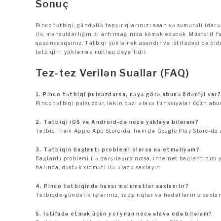
Sonuç
Pinco tətbiqi, gündəlik tapşırıqlarınızı asan və səmərəli idarə
ilə, məhsuldarlığınızı artırmağınıza kömək edəcək. Müxtəlif 
qazanacaqsınız. Tətbiqi yükləmək asandır və istifadəsi də oldu
tətbiqini yükləmək mütləq dəyərlidir.
Tez-tez Verilən Suallar (FAQ)
1. Pinco tətbiqi pulsuzdursa, nəyə görə abunə ödənişi var
Pinco tətbiqi pulsuzdur, lakin bəzi əlavə funksiyalar üçün abu
2. Tətbiqi iOS və Android-də necə yükləyə bilərəm?
Tətbiqi həm Apple App Store-da, həm də Google Play Store-da a
3. Tətbiqin bağlantı problemi olarsa nə etməliyəm?
Bağlantı problemi ilə qarşılaşırsınızsa, internet bağlantınız
halında, dəstək xidməti ilə əlaqə saxlayın.
4. Pinco tətbiqində hansı məlumatlar saxlanılır?
Tətbiqdə gündəlik işləriniz, tapşırıqlar və hədəfləriniz saxla
5. İstifadə etmək üçün уступан necə əlavə edə bilərəm?