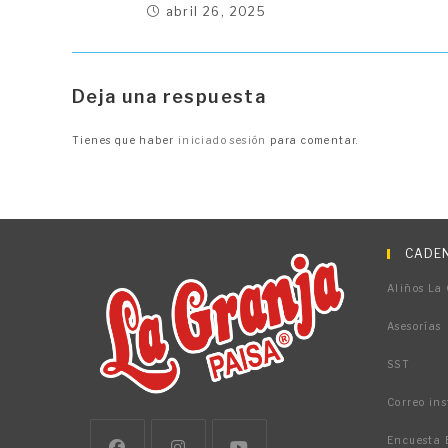
abril 26, 2025
Deja una respuesta
Tienes que haber
iniciado sesión
para comentar.
CADEN
Aliños La
Asesorías
SST
Correo ins
Encuesta 