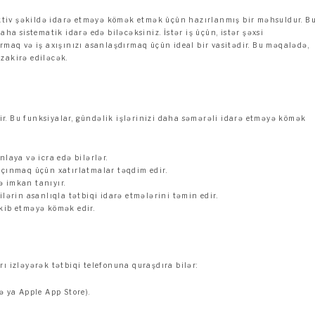
fektiv şəkildə idarə etməyə kömək etmək üçün hazırlanmış bir məhsuldur. B
ha sistematik idarə edə biləcəksiniz. İstər iş üçün, istər şəxsi
rmaq və iş axışınızı asanlaşdırmaq üçün ideal bir vasitədir. Bu məqalədə,
zakirə ediləcək.
dir. Bu funksiyalar, gündəlik işlərinizi daha səmərəli idarə etməyə kömək
nlaya və icra edə bilərlər.
açınmaq üçün xatırlatmalar təqdim edir.
ə imkan tanıyır.
çilərin asanlıqla tətbiqi idarə etmələrini təmin edir.
rkib etməyə kömək edir.
ı izləyərək tətbiqi telefonuna quraşdıra bilər:
 ya Apple App Store).