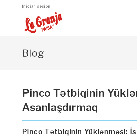
Ir
Iniciar sesión
al
contenido
Blog
Pinco Tətbiqinin Yüklən
Asanlaşdırmaq
Pinco Tətbiqinin Yüklənməsi: İ