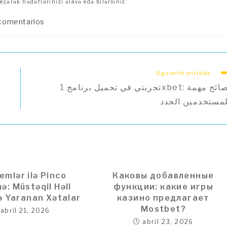
eçərək hədəflərinizi əlavə edə bilərsiniz.
arios
 comentarios
:
Siguiente entrada
تجربتي في تحميل برنامج 1xbet: نصائح مهمة
مستخدمين الجدد
emlər ilə Pinco
Каковы добавленные
ə: Müstəqil Həll
функции: какие игры
və Yaranan Xətalar
казино предлагает
Mostbet?
abril 21, 2026
abril 23, 2026