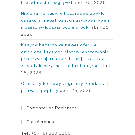
i rozwiniecie rozgrywki
abril 25, 2026
Nielegalne kasyno hazardowe zwykle
oszukuja nieostroznych uzytkownikow i
mozesz wyludzaja twoje srodki
abril 25,
2026
Kasyno hazardowe nawet oferuje
dziesiatki i tysiace slotow, obstawianie
przetrzymaj, ruletke, blackjacka oraz
zawody ktorzy maja pulami nagrod
abril
25, 2026
Oferta tylko nowych graczy, z dokonali
pierwszej wplaty
abril 25, 2026
Comentarios Recientes
Contáctanos
Tel:
+57 (6) 330 3200