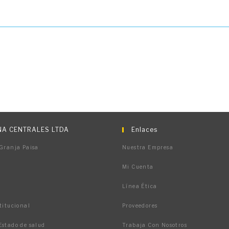
A CENTRALES LTDA
Enlaces
 Granja Paisa
Nuestra Empresa
Mi Cuenta
Línea Ética
titucional
Proveedores
Estado de salud
Trabaja Con Nosotros