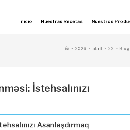
Inicio
Nuestras Recetas
Nuestros Produ
>
2026
>
abril
>
22
>
Blog
məsi: İstehsalınızı
stehsalınızı Asanlaşdırmaq