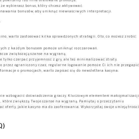
s powitalny lub inne oferowane promocje.
 że wybierasz bonus, który chcesz aktywować.
nawania bonusów, aby uniknąć niewłaściwych interpretacji.
w
o, warto zastosować kilka sprawdzonych strategii. Oto, co możesz zrobić:
nych z każdym bonusem pomoże uniknąć rozczarowań.
racza zwiększają szanse na wygraną.
 tylko czerpać przyjemność z gry, ale też minimalizować straty.
o przez ograniczony czas; regularne logowanie pomoże Ci ich nie przegapić
ormacje o promocjach, warto zapisać się do newslettera kasyna.
znie wzbogacić doświadczenia graczy. Kluczowym elementem maksymalizacj
i, które zwiększą Twoje szanse na wygraną. Pamiętaj o przeczytaniu
ć oferty, jakie kasyno ma do zaoferowania. Wykorzystaj swoje umiejętności
Q)