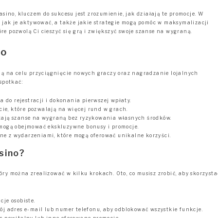
asino, kluczem do sukcesu jest zrozumienie, jak działają te promocje. W
, jak je aktywować, a także jakie strategie mogą pomóc w maksymalizacji
tóre pozwolą Ci cieszyć się grą i zwiększyć swoje szanse na wygraną.
no
ają na celu przyciągnięcie nowych graczy oraz nagradzanie lojalnych
spotkać:
do rejestracji i dokonania pierwszej wpłaty.
ie, które pozwalają na więcej rund w grach.
ają szanse na wygraną bez ryzykowania własnych środków.
 mogą obejmować ekskluzywne bonusy i promocje.
e z wydarzeniami, które mogą oferować unikalne korzyści.
sino?
ry można zrealizować w kilku krokach. Oto, co musisz zrobić, aby skorzysta
je osobiste.
ój adres e-mail lub numer telefonu, aby odblokować wszystkie funkcje.