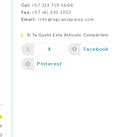
Cel:
+57 313 719 5666
Fax:
+57 (6) 330 1302
Email:
info@lagranjapaisa.com
Si Te Gustó Este Articulo, Compártelo
X
Facebook
Pinterest
k
y