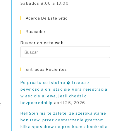
Sábados 8:00 a 13:00
Acerca De Este Sitio
Buscador
Buscar en esta web
Pulsa
Escape
para
Entradas Recientes
cerrar
el
Po prostu co istotne � trzeba z
panel
pewnoscia oni stac sie gora rejestracja
de
wlasciciela, ewa, jesli chodzi o
búsqueda
bezposredni Ip
abril 25, 2026
ć
HellSpin ma te zalete, ze szeroka game
bonusow, przez dostarczanie graczom
kilka sposobow na predkosc z bankrolla