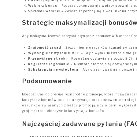
Dokonaj wpłaty
– Zasilić swoje konto, aby aktywować bonu
Wybierz bonus
– Podczas dokonywania wpłaty upewnij się,
Sprawdź warunki
– Zawsze zapoznaj się z warunkami przyz
Strategie maksymalizacji bonusó
Aby maksymalizować korzyści płynące z bonusów w Mostbet Casin
Znajomość zasad
– Zrozumienie warunków i zasad związa
Wybór gier z wysokim RTP
– Gry o wysokim zwrocie dla g
Przemyślane stawki
– Rozważne obstawianie pozwoli Ci nie
Regularne logowanie
– Niektóre promocje są dostępne tylk
Subskrypcja newslettera
– Aby otrzymywać najnowsze inf
Podsumowanie
Mostbet Casino oferuje różnorodne promocje, które mogą znac
korzyści z bonusów jest ich aktywacja oraz stosowanie strategi
warunków związanych z każdą promocją, aby w pełni wykorzysta
graj mądrze i efektywnie korzystaj z bonusów!
Najczęściej zadawane pytania (FA