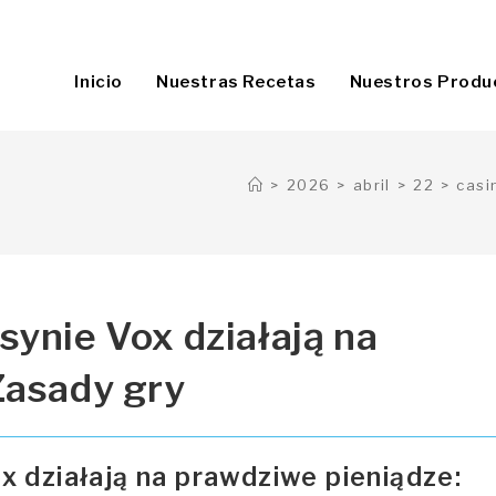
Inicio
Nuestras Recetas
Nuestros Produ
>
2026
>
abril
>
22
>
casi
ynie Vox działają na
Zasady gry
x działają na prawdziwe pieniądze: