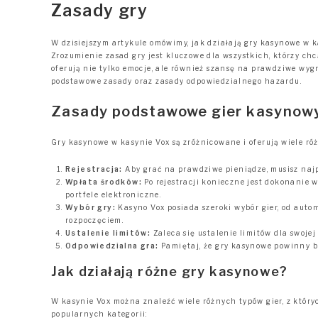
Zasady gry
W dzisiejszym artykule omówimy, jak działają gry kasynowe w k
Zrozumienie zasad gry jest kluczowe dla wszystkich, którzy ch
oferują nie tylko emocje, ale również szansę na prawdziwe wyg
podstawowe zasady oraz zasady odpowiedzialnego hazardu.
Zasady podstawowe gier kasynow
Gry kasynowe w kasynie Vox są zróżnicowane i oferują wiele róż
Rejestracja:
Aby grać na prawdziwe pieniądze, musisz najp
Wpłata środków:
Po rejestracji konieczne jest dokonanie w
portfele elektroniczne.
Wybór gry:
Kasyno Vox posiada szeroki wybór gier, od autom
rozpoczęciem.
Ustalenie limitów:
Zaleca się ustalenie limitów dla swoje
Odpowiedzialna gra:
Pamiętaj, że gry kasynowe powinny by
Jak działają różne gry kasynowe?
W kasynie Vox można znaleźć wiele różnych typów gier, z który
popularnych kategorii: