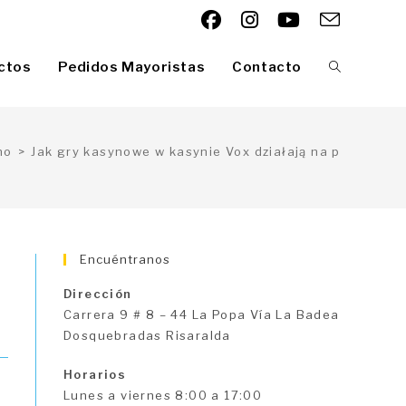
ctos
Pedidos Mayoristas
Contacto
Alternar
búsqueda
no
>
Jak gry kasynowe w kasynie Vox działają na prawdziwe
de
Encuéntranos
Dirección
la
Carrera 9 # 8 – 44 La Popa Vía La Badea
Dosquebradas Risaralda
Horarios
web
Lunes a viernes 8:00 a 17:00