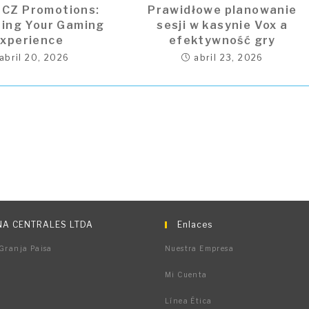
 CZ Promotions:
Prawidłowe planowanie
ing Your Gaming
sesji w kasynie Vox a
xperience
efektywność gry
abril 20, 2026
abril 23, 2026
A CENTRALES LTDA
Enlaces
 Granja Paisa
Nuestra Empresa
Mi Cuenta
Línea Ética