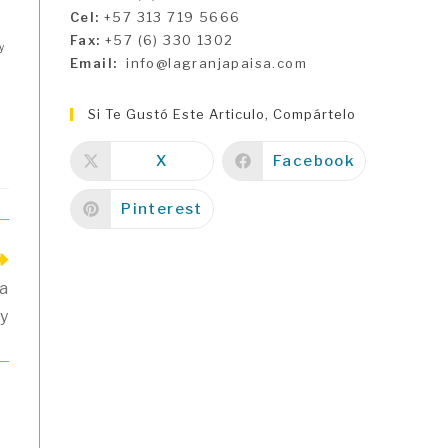
Cel:
+57 313 719 5666
Fax:
+57 (6) 330 1302
y
Email:
info@lagranjapaisa.com
Si Te Gustó Este Articulo, Compártelo
X
Facebook
Pinterest
a
y