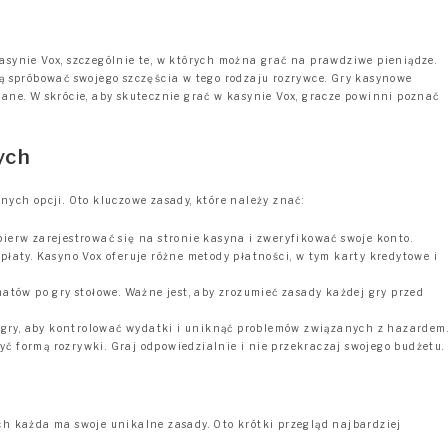
asynie Vox, szczególnie te, w których można grać na prawdziwe pieniądze.
cą spróbować swojego szczęścia w tego rodzaju rozrywce. Gry kasynowe
rane. W skrócie, aby skutecznie grać w kasynie Vox, gracze powinni poznać
ych
nych opcji. Oto kluczowe zasady, które należy znać:
ierw zarejestrować się na stronie kasyna i zweryfikować swoje konto.
płaty. Kasyno Vox oferuje różne metody płatności, w tym karty kredytowe i
atów po gry stołowe. Ważne jest, aby zrozumieć zasady każdej gry przed
j gry, aby kontrolować wydatki i uniknąć problemów związanych z hazardem
ć formą rozrywki. Graj odpowiedzialnie i nie przekraczaj swojego budżetu.
ch każda ma swoje unikalne zasady. Oto krótki przegląd najbardziej