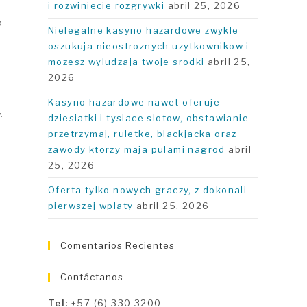
i rozwiniecie rozgrywki
abril 25, 2026
ę.
Nielegalne kasyno hazardowe zwykle
oszukuja nieostroznych uzytkownikow i
mozesz wyludzaja twoje srodki
abril 25,
2026
Kasyno hazardowe nawet oferuje
.
dziesiatki i tysiace slotow, obstawianie
przetrzymaj, ruletke, blackjacka oraz
zawody ktorzy maja pulami nagrod
abril
25, 2026
Oferta tylko nowych graczy, z dokonali
pierwszej wplaty
abril 25, 2026
Comentarios Recientes
Contáctanos
Tel:
+57 (6) 330 3200