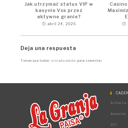
Jak utrzymać status VIP w
Casino
kasynie Vox przez
Maximiz
aktywne granie?
E
abril 24, 2026
Deja una respuesta
Tienes que haber
iniciado sesión
para comentar.
CADEN
Aliños La
Asesorías
SST