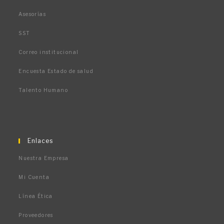
una
una
una
nueva
nueva
nueva
Asesorías
pestaña
pestaña
pestaña
SST
Correo institucional
Encuesta Estado de salud
Talento Humano
Enlaces
Nuestra Empresa
Mi Cuenta
Línea Ética
Proveedores