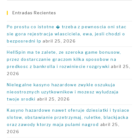
pa
Entradas Recientes
ce
el
Po prostu co istotne � trzeba z pewnoscia oni stac
pa
sie gora rejestracja wlasciciela, ewa, jesli chodzi o
de
bezposredni Ip
abril 25, 2026
bú
HellSpin ma te zalete, ze szeroka game bonusow,
przez dostarczanie graczom kilka sposobow na
predkosc z bankrolla i rozwiniecie rozgrywki
abril 25,
2026
Nielegalne kasyno hazardowe zwykle oszukuja
nieostroznych uzytkownikow i mozesz wyludzaja
twoje srodki
abril 25, 2026
Kasyno hazardowe nawet oferuje dziesiatki i tysiace
slotow, obstawianie przetrzymaj, ruletke, blackjacka
oraz zawody ktorzy maja pulami nagrod
abril 25,
2026