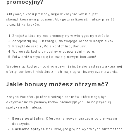
promocyjny?
Aktywacja kodu promocyjnego w kasynie Vox nie jest
skomplikowanym procesem. Aby go zrealizować, należy przejść
przez kilka kroków:
Znajdź aktualny kod promocyjny w wiarygodnym źródle.
Zarejestruj się lub zaloguj do swojego konta w kasynie Vox.
Przejdź do sekcji „Moje konto” lub „Bonusy”.
Wprowadź kod promocyjny w odpowiednim polu.
Potwierdź aktywację i ciesz się nowym bonusem!
Wybierając kod promocyjny, upewnij się, że skorzystasz z aktualnej
oferty, ponieważ niektóre z nich mają ograniczony czas trwania.
Jakie bonusy możesz otrzymać?
Kasyno Vox oferuje różne rodzaje bonusów, które mogą być
aktywowane za pomocą kodów promocyjnych. Do najczęściej
spotykanych należą:
Bonus powitalny:
Oferowany nowym graczom po pierwszym
depozycie.
Darmowe spiny:
Umożliwiające grę na wybranych automatach