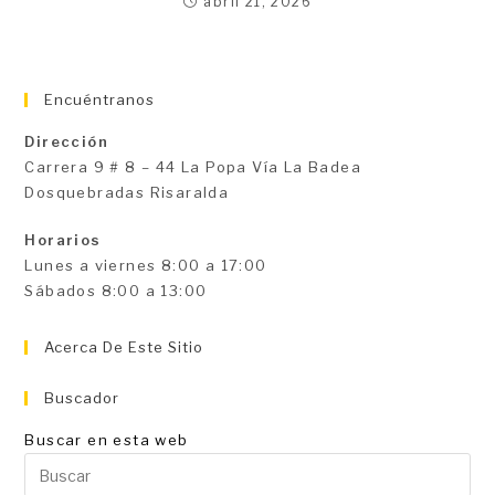
abril 21, 2026
Encuéntranos
Dirección
Carrera 9 # 8 – 44 La Popa Vía La Badea
Dosquebradas Risaralda
Horarios
Lunes a viernes 8:00 a 17:00
Sábados 8:00 a 13:00
Acerca De Este Sitio
Buscador
Buscar en esta web
Pu
Es