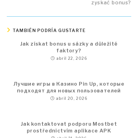
zyskać bonus?
TAMBIÉN PODRÍA GUSTARTE
Jak získat bonus u sázky a důležité
faktory?
abril 22, 2026
Лучшие игры в Казино Pin Up, которые
подходят для новых пользователей
abril 20, 2026
Jak kontaktovat podporu Mostbet
prostřednictvím aplikace APK