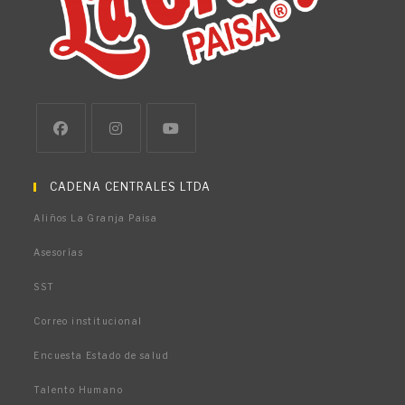
Se
Se
Se
abre
abre
abre
CADENA CENTRALES LTDA
en
en
en
Aliños La Granja Paisa
una
una
una
nueva
nueva
nueva
Asesorías
pestaña
pestaña
pestaña
SST
Correo institucional
Encuesta Estado de salud
Talento Humano