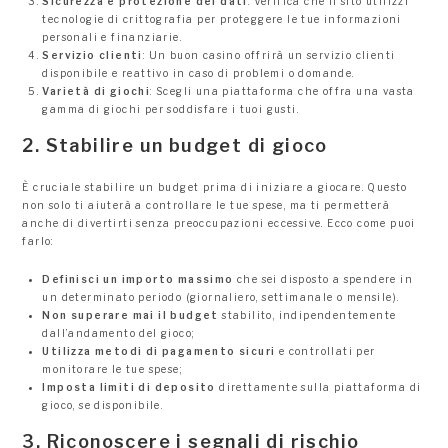
Sicurezza e protezione dei dati
: Verifica che il sito utilizzi
tecnologie di crittografia per proteggere le tue informazioni
personali e finanziarie.
Servizio clienti
: Un buon casino offrirà un servizio clienti
disponibile e reattivo in caso di problemi o domande.
Varietà di giochi
: Scegli una piattaforma che offra una vasta
gamma di giochi per soddisfare i tuoi gusti.
2. Stabilire un budget di gioco
È cruciale stabilire un budget prima di iniziare a giocare. Questo
non solo ti aiuterà a controllare le tue spese, ma ti permetterà
anche di divertirti senza preoccupazioni eccessive. Ecco come puoi
farlo:
Definisci un importo massimo
che sei disposto a spendere in
un determinato periodo (giornaliero, settimanale o mensile).
Non superare mai il budget
stabilito, indipendentemente
dall’andamento del gioco;
Utilizza metodi di pagamento sicuri
e controllati per
monitorare le tue spese;
Imposta limiti di deposito
direttamente sulla piattaforma di
gioco, se disponibile.
3. Riconoscere i segnali di rischio