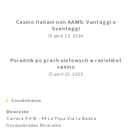
Casino italiani non AAMS: Vantaggi e
Svantaggi
abril 23, 2026
Poradnik po grach slotowych w raviolibet
casino
abril 22, 2025
Encuéntranos
Dirección
Carrera 9 # 8 – 44 La Popa Vía La Badea
Dosquebradas Risaralda