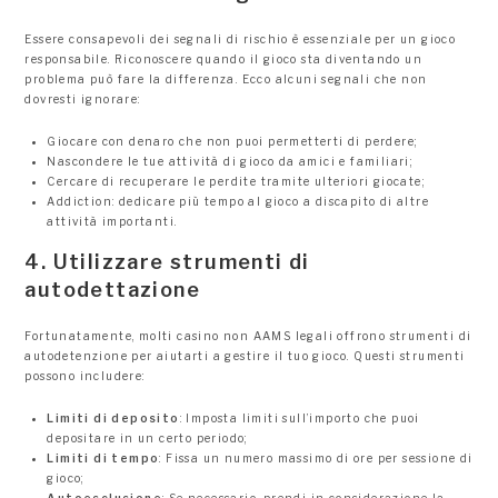
Essere consapevoli dei segnali di rischio è essenziale per un gioco
responsabile. Riconoscere quando il gioco sta diventando un
problema può fare la differenza. Ecco alcuni segnali che non
dovresti ignorare:
Giocare con denaro che non puoi permetterti di perdere;
Nascondere le tue attività di gioco da amici e familiari;
Cercare di recuperare le perdite tramite ulteriori giocate;
Addiction: dedicare più tempo al gioco a discapito di altre
attività importanti.
4. Utilizzare strumenti di
autodettazione
Fortunatamente, molti casino non AAMS legali offrono strumenti di
autodetenzione per aiutarti a gestire il tuo gioco. Questi strumenti
possono includere:
Limiti di deposito
: Imposta limiti sull’importo che puoi
depositare in un certo periodo;
Limiti di tempo
: Fissa un numero massimo di ore per sessione di
gioco;