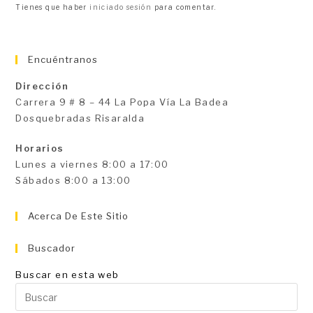
Tienes que haber
iniciado sesión
para comentar.
Encuéntranos
Dirección
Carrera 9 # 8 – 44 La Popa Vía La Badea
Dosquebradas Risaralda
Horarios
Lunes a viernes 8:00 a 17:00
Sábados 8:00 a 13:00
Acerca De Este Sitio
Buscador
Buscar en esta web
Pu
Es