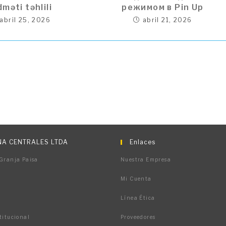
dməti təhlili
режимом в Pin Up
abril 25, 2026
abril 21, 2026
A CENTRALES LTDA
Enlaces
 Granja Paisa
Nuestra Empresa
Mi Cuenta
Línea Ética
titucional
Proveedores