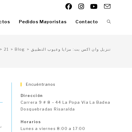
ctos
Pedidos Mayoristas
Contacto
Alternar
búsqueda
تنزيل وان اكس بت: مزايا وعيوب التطبيق
>
Blog
>
21
>
de
Encuéntranos
Dirección
la
Carrera 9 # 8 – 44 La Popa Vía La Badea
Dosquebradas Risaralda
Horarios
web
تع
Lunes a viernes 8:00 a 17:00