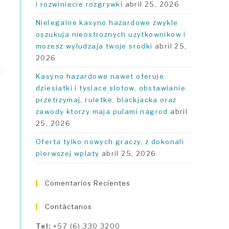
i rozwiniecie rozgrywki
abril 25, 2026
Nielegalne kasyno hazardowe zwykle
oszukuja nieostroznych uzytkownikow i
mozesz wyludzaja twoje srodki
abril 25,
2026
إذا كنت ترغب في الاستفادة من مزايا تطبيق وان اكس بت، يمكنك تنزيله بكل سهولة من متجر التطبيقات الخاص بجهازك. إليك الخطوات البسيطة لتنزيل التطبيق:
Kasyno hazardowe nawet oferuje
dziesiatki i tysiace slotow, obstawianie
przetrzymaj, ruletke, blackjacka oraz
zawody ktorzy maja pulami nagrod
abril
25, 2026
Oferta tylko nowych graczy, z dokonali
pierwszej wplaty
abril 25, 2026
ع
Comentarios Recientes
Contáctanos
Tel:
+57 (6) 330 3200