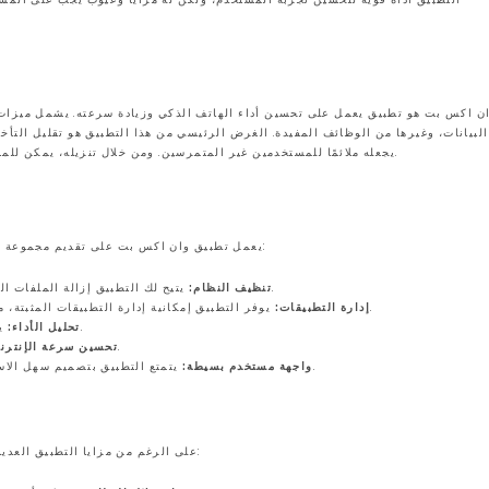
ن اكس بت هو تطبيق يعمل على تحسين أداء الهاتف الذكي وزيادة سرعته. يشمل ميزات 
البيانات، وغيرها من الوظائف المفيدة. الغرض الرئيسي من هذا التطبيق هو تقليل التأخ
يجعله ملائمًا للمستخدمين غير المتمرسين. ومن خلال تنزيله، يمكن للمستخدمين تحقيق أداء أفضل لهواتفهم وجعل تجربتهم الرقمية أكثر سلاسة.
يعمل تطبيق وان اكس بت على تقديم مجموعة من الميزات المفيدة لمستخدمي الهواتف. فيما يلي بعض المزايا الرئيسية:
يتيح لك التطبيق إزالة الملفات المؤقتة والبيانات غير الضرورية، مما يساعد في تحرير مساحة التخزين.
تنظيف النظام:
يوفر التطبيق إمكانية إدارة التطبيقات المثبتة، مما يساعد في إغلاق التطبيقات التي تستهلك موارد النظام بشكل كبير.
إدارة التطبيقات:
يقدم تقارير حول أداء هاتفك ويتيح لك معرفة مستوى استخدام الموارد.
تحليل الأداء:
يعمل على تحسين اتصال الإنترنت من خلال إدارة تكوينات الشبكة.
تحسين سرعة الإنترن
يتمتع التطبيق بتصميم سهل الاستخدام، مما يجعل التنقل بين الميزات بسيطًا حتى للمستخدمين الجدد.
واجهة مستخدم بسيطة:
على الرغم من مزايا التطبيق العديدة، إلا أن له بعض العيوب التي يجب على المستخدمين أخذها بعين الاعتبار: