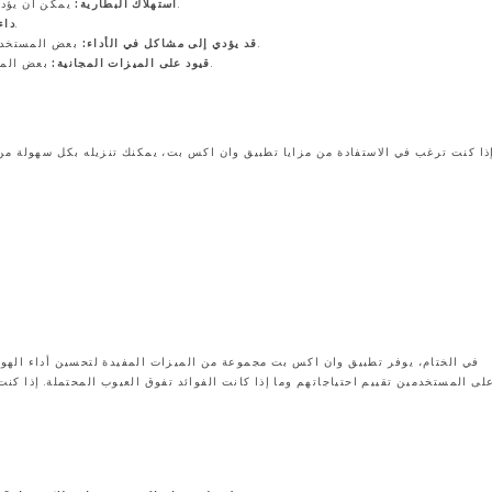
يمكن أن يؤدي استخدام التطبيق بشكل متكرر إلى استنزاف البطارية بشكل أسرع.
استهلاك البطارية:
يحتوي التطبيق على إعلانات قد تكون مزعجة للمستخدمين.
داء
بعض المستخدمين قد يواجهون مشاكل في الأداء بعد استخدام التطبيق لفترة طويلة.
قد يؤدي إلى مشاكل في الأداء:
بعض الميزات المتقدمة تتطلب اشتراكًا مدفوعًا، مما قد لا يكون مناسبًا للجميع.
قيود على الميزات المجانية:
في الختام، يوفر تطبيق وان اكس بت مجموعة من الميزات المفيدة لتحسين أداء الهواتف
لى المستخدمين تقييم احتياجاتهم وما إذا كانت الفوائد تفوق العيوب المحتملة. إذا كن