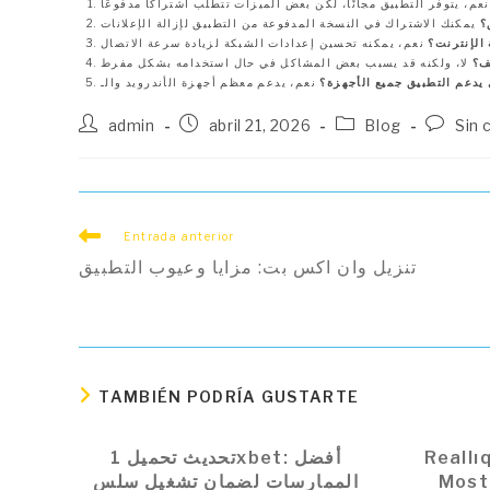
؟
الإنترنت؟
ف؟
يدعم التطبيق جميع الأجهزة؟
Autor
Publicación
Categoría
Coment
admin
abril 21, 2026
Blog
Sin 
de
de
de
de
la
la
la
la
entrada:
entrada:
entrada:
entrada
Leer
Entrada anterior
más
تنزيل وان اكس بت: مزايا وعيوب التطبيق
artículos
TAMBIÉN PODRÍA GUSTARTE
Reallı
تحديث تحميل 1xbet: أفضل
Most
الممارسات لضمان تشغيل سلس