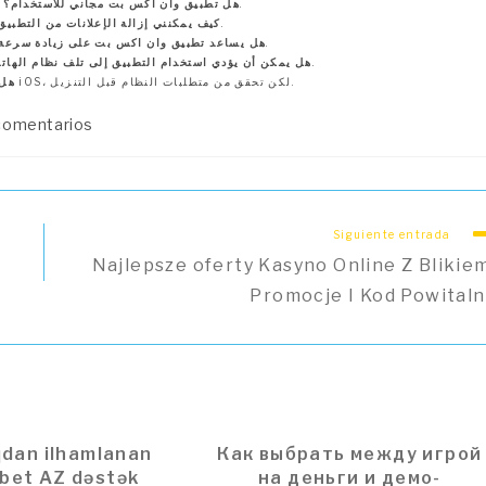
نعم، يتوفر التطبيق مجانًا، لكن بعض الميزات تتطلب اشتراكًا مدفوعًا.
هل تطبيق وان اكس بت مجاني للاستخدام؟
يمكنك الاشتراك في النسخة المدفوعة من التطبيق لإزالة الإعلانات.
كيف يمكنني إزالة الإعلانات من التطبيق
نعم، يمكنه تحسين إعدادات الشبكة لزيادة سرعة الاتصال.
هل يساعد تطبيق وان اكس بت على زيادة سرعة 
لا، ولكنه قد يسبب بعض المشاكل في حال استخدامه بشكل مفرط.
هل يمكن أن يؤدي استخدام التطبيق إلى تلف نظام الهات
نعم، يدعم معظم أجهزة الأندرويد والـ iOS، لكن تحقق من متطلبات النظام قبل التنزيل.
هل 
arios
comentarios
:
Siguiente entrada
Najlepsze oferty Kasyno Online Z Blikiem
Promocje I Kod Powitaln
qdan ilhamlanan
Как выбрать между игрой
bet AZ dəstək
на деньги и демо-