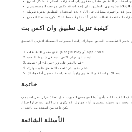
 الإعلانات:
كيفية تنزيل تطبيق وان اكس بت
افتح متجر التطبيقات (Google Play أو App Store).
ابحث عن «وان اكس بت» في شريط البحث.
قم بالنقر على زر «تنزيل» أو «تثبيت».
انتظر حتى يتم تثبيت التطبيق على جهازك.
بعد الانتهاء، افتح التطبيق وابدأ استخدامه لتحسين أداء هاتفك.
خاتمة
 الذكية، لكنه يأتي أيضًا مع بعض العيوب. قبل اتخاذ قرار بتنزيله، يجب
ت تبحث عن وسيلة لتحسين أداء جهازك، قد يكون وان اكس بت خيارًا جيدًا،
لكن تأكد من استخدامه باعتدال.
الأسئلة الشائعة