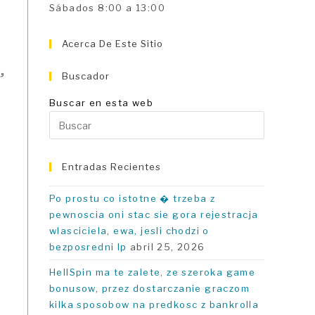
Sábados 8:00 a 13:00
Acerca De Este Sitio
وا
Buscador
Buscar en esta web
Pulsa
Escape
para
Entradas Recientes
cerrar
el
Po prostu co istotne � trzeba z
panel
pewnoscia oni stac sie gora rejestracja
de
wlasciciela, ewa, jesli chodzi o
búsqueda
bezposredni Ip
abril 25, 2026
HellSpin ma te zalete, ze szeroka game
bonusow, przez dostarczanie graczom
kilka sposobow na predkosc z bankrolla