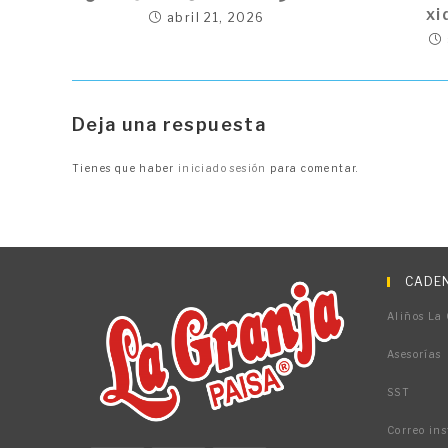
xi
abril 21, 2026
Deja una respuesta
Tienes que haber
iniciado sesión
para comentar.
CADEN
Aliños La
Asesorías
SST
Correo ins