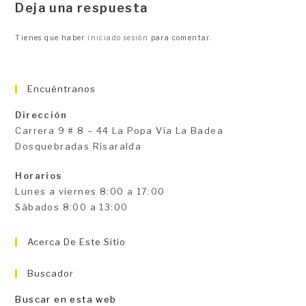
Deja una respuesta
Tienes que haber
iniciado sesión
para comentar.
Encuéntranos
Dirección
Carrera 9 # 8 – 44 La Popa Vía La Badea
Dosquebradas Risaralda
Horarios
Lunes a viernes 8:00 a 17:00
Sábados 8:00 a 13:00
Acerca De Este Sitio
Buscador
Buscar en esta web