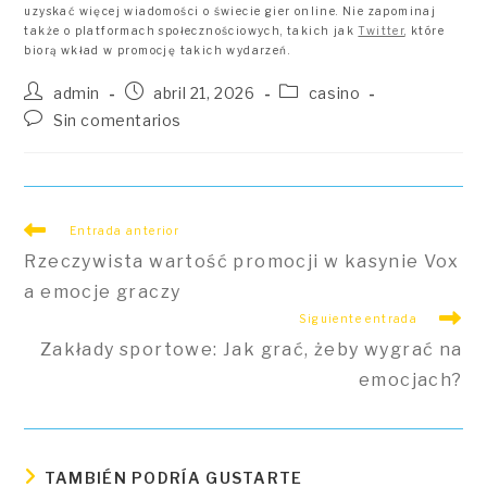
uzyskać więcej wiadomości o świecie gier online. Nie zapominaj
także o platformach społecznościowych, takich jak
Twitter
, które
biorą wkład w promocję takich wydarzeń.
Autor
Publicación
Categoría
admin
abril 21, 2026
casino
de
de
de
Comentarios
Sin comentarios
la
la
la
de
entrada:
entrada:
entrada:
la
entrada:
Leer
Entrada anterior
más
Rzeczywista wartość promocji w kasynie Vox
artículos
a emocje graczy
Siguiente entrada
Zakłady sportowe: Jak grać, żeby wygrać na
emocjach?
TAMBIÉN PODRÍA GUSTARTE