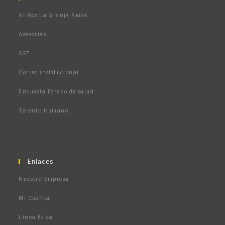
en
en
en
Aliños La Granja Paisa
una
una
una
nueva
nueva
nueva
Asesorías
pestaña
pestaña
pestaña
SST
Correo institucional
Encuesta Estado de salud
Talento Humano
Enlaces
Nuestra Empresa
Mi Cuenta
Línea Ética