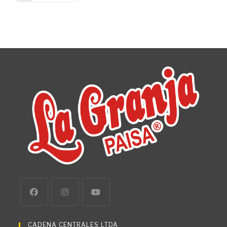
Se
Se
Se
abre
abre
abre
CADENA CENTRALES LTDA