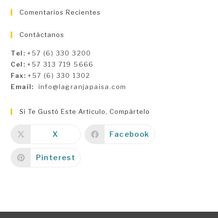
Comentarios Recientes
Contáctanos
Tel:
+57 (6) 330 3200
Cel:
+57 313 719 5666
Fax:
+57 (6) 330 1302
Email:
info@lagranjapaisa.com
Si Te Gustó Este Articulo, Compártelo
X
Facebook
Pinterest