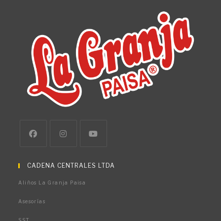
Se
Se
Se
abre
abre
abre
CADENA CENTRALES LTDA
en
en
en
Aliños La Granja Paisa
una
una
una
nueva
nueva
nueva
Asesorías
pestaña
pestaña
pestaña
SST