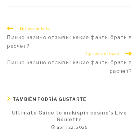
la
la
la
de
entrada:
entrada:
entrada:
la
entrada:
Leer
Entrada anterior
más
Пинко казино отзывы: какие факты брать в
artículos
расчет?
Siguiente entrada
Пинко казино отзывы: какие факты брать в
расчет?
TAMBIÉN PODRÍA GUSTARTE
Ultimate Guide to makispin casino’s Live
Roulette
abril 22, 2025