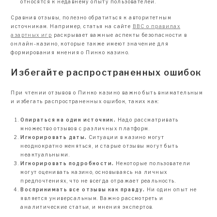
относятся к недавнему опыту пользователей.
Сравнив отзывы, полезно обратиться к авторитетным
источникам. Например, статья на сайте
BBC о правилах
азартных игр
раскрывает важные аспекты безопасности в
онлайн-казино, которые также имеют значение для
формирования мнения о Пинко казино.
Избегайте распространенных ошибок
При чтении отзывов о Пинко казино важно быть внимательным
и избегать распространенных ошибок, таких как:
Опираться на один источник.
Надо рассматривать
множество отзывов с различных платформ.
Игнорировать даты.
Ситуации в казино могут
неоднократно меняться, и старые отзывы могут быть
неактуальными.
Игнорировать подробности.
Некоторые пользователи
могут оценивать казино, основываясь на личных
предпочтениях, что не всегда отражает реальность.
Воспринимать все отзывы как правду.
Ни один опыт не
является универсальным. Важно рассмотреть и
аналитические статьи, и мнения экспертов.