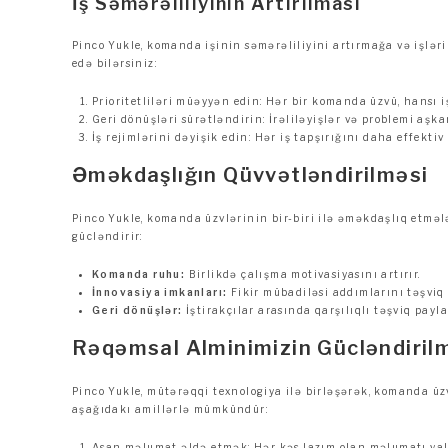
İş Səmərəliliyinin Artırılması
Pinco Yukle, komanda işinin səmərəliliyini artırmağa və işlər
edə bilərsiniz:
Prioritetliləri müəyyən edin: Hər bir komanda üzvü, hansı i
Geri dönüşləri sürətləndirin: İrəliləyişlər və problemi aş
İş rejimlərini dəyişik edin: Hər iş tapşırığını daha effektiv
Əməkdaşlığın Qüvvətləndirilməsi
Pinco Yukle, komanda üzvlərinin bir-biri ilə əməkdaşlıq etmələ
gücləndirir:
Komanda ruhu:
Birlikdə çalışma motivasiyasını artırır.
İnnovasiya imkanları:
Fikir mübadiləsi addımlarını təşviq 
Geri dönüşlər:
İştirakçılar arasında qarşılıqlı təşviq paylaş
Rəqəmsal Alminimizin Gücləndiril
Pinco Yukle, mütərəqqi texnologiya ilə birləşərək, komanda ü
aşağıdakı amillərlə mümkündür:
Asan məlumat əldə etmək: Hər kəs lazım olan məlumatı yalnı