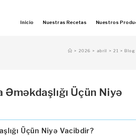
Inicio
Nuestras Recetas
Nuestros Produ
>
2026
>
abril
>
21
>
Blog
a Əməkdaşlığı Üçün Niyə
lığı Üçün Niyə Vacibdir?