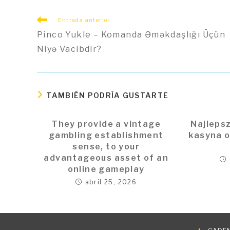
Leer
Entrada anterior
más
Pinco Yukle – Komanda Əməkdaşlığı Üçün
artículos
Niyə Vacibdir?
TAMBIÉN PODRÍA GUSTARTE
They provide a vintage
Najlepsz
gambling establishment
kasyna o
sense, to your
advantageous asset of an
online gameplay
abril 25, 2026