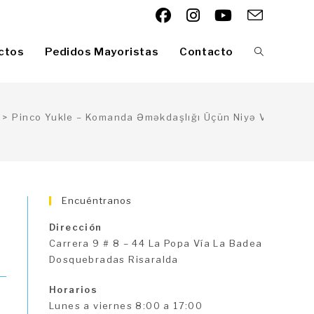
ctos
Pedidos Mayoristas
Contacto
Alternar
búsqueda
>
Pinco Yukle – Komanda Əməkdaşlığı Üçün Niyə Vacibdir?
de
Encuéntranos
Dirección
la
Carrera 9 # 8 – 44 La Popa Vía La Badea
Dosquebradas Risaralda
Horarios
web
Lunes a viernes 8:00 a 17:00