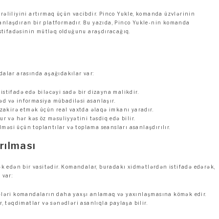
liliyini artırmaq üçün vacibdir. Pinco Yukle, komanda üzvlərinin
sanlaşdıran bir platformadır. Bu yazıda, Pinco Yukle-nin komanda
stifadəsinin mütləq olduğunu araşdıracağıq.
dalar arasında aşağıdakılar var:
 istifadə edə biləcəyi sadə bir dizayna malikdir.
d və informasiya mübadiləsi asanlaşır.
üzakirə etmək üçün real vaxtda əlaqə imkanı yaradır.
r və hər kəs öz məsuliyyətini təsdiq edə bilir.
lməsi üçün toplantılar və toplama seansları asanlaşdırılır.
rılması
 edən bir vasitədir. Komandalar, buradakı xidmətlərdən istifadə edərək,
 var:
ələri komandaların daha yaxşı anlamaq və yaxınlaşmasına kömək edir.
, təqdimatlar və sənədləri asanlıqla paylaşa bilir.