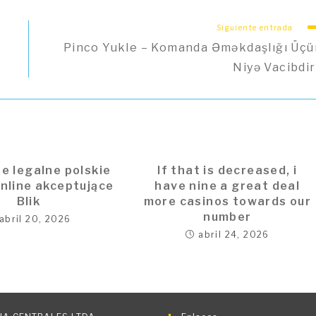
Siguiente entrada
Pinco Yukle – Komanda Əməkdaşlığı Üçü
Niyə Vacibdir
e legalne polskie
If that is decreased, i
nline akceptujące
have nine a great deal
Blik
more casinos towards our
number
abril 20, 2026
abril 24, 2026