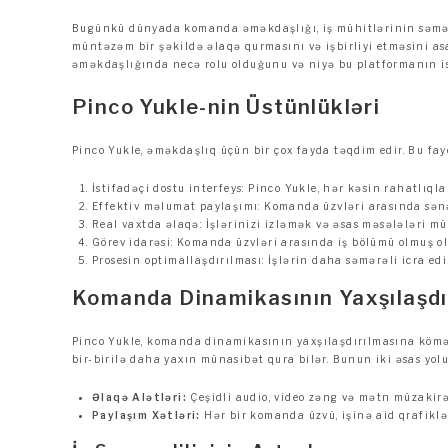
Bugünkü dünyada komanda əməkdaşlığı, iş mühitlərinin səmərə
müntəzəm bir şəkildə əlaqə qurmasını və işbirliyi etməsini a
əməkdaşlığında necə rolu olduğunu və niyə bu platformanın i
Pinco Yukle-nin Üstünlükləri
Pinco Yukle, əməkdaşlıq üçün bir çox fayda təqdim edir. Bu fay
İstifadəçi dostu interfeys: Pinco Yukle, hər kəsin rahatlıqla
Effektiv məlumat paylaşımı: Komanda üzvləri arasında sənə
Real vaxtda əlaqə: İşlərinizi izləmək və əsas məsələləri m
Görev idarəsi: Komanda üzvləri arasında iş bölümü olmuş olu
Prosesin optimallaşdırılması: İşlərin daha səmərəli icra edi
Komanda Dinamikasının Yaxşılaşdı
Pinco Yukle, komanda dinamikasının yaxşılaşdırılmasına kömək
bir-birilə daha yaxın münasibət qura bilər. Bunun iki əsas yolu
Əlaqə Alətləri:
Çeşidli audio, video zəng və mətn müzakir
Paylaşım Xətləri:
Hər bir komanda üzvü, işinə aid qrafiklər