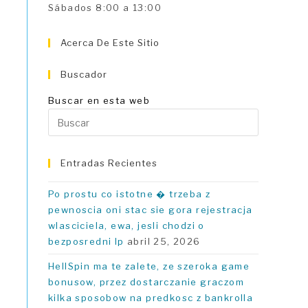
Sábados 8:00 a 13:00
Acerca De Este Sitio
Buscador
Buscar en esta web
Pulsa
Escape
para
Entradas Recientes
cerrar
el
Po prostu co istotne � trzeba z
panel
pewnoscia oni stac sie gora rejestracja
de
wlasciciela, ewa, jesli chodzi o
búsqueda
bezposredni Ip
abril 25, 2026
HellSpin ma te zalete, ze szeroka game
bonusow, przez dostarczanie graczom
kilka sposobow na predkosc z bankrolla