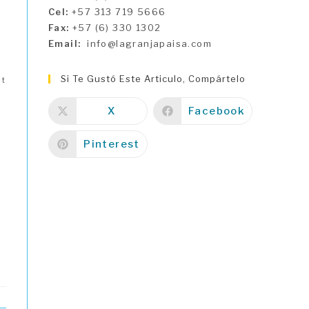
Cel:
+57 313 719 5666
Fax:
+57 (6) 330 1302
Email:
info@lagranjapaisa.com
Si Te Gustó Este Articulo, Compártelo
at
X
Facebook
Pinterest