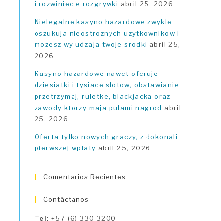
i rozwiniecie rozgrywki
abril 25, 2026
Nielegalne kasyno hazardowe zwykle
oszukuja nieostroznych uzytkownikow i
mozesz wyludzaja twoje srodki
abril 25,
2026
Kasyno hazardowe nawet oferuje
dziesiatki i tysiace slotow, obstawianie
przetrzymaj, ruletke, blackjacka oraz
zawody ktorzy maja pulami nagrod
abril
25, 2026
Oferta tylko nowych graczy, z dokonali
pierwszej wplaty
abril 25, 2026
Comentarios Recientes
Contáctanos
Tel:
+57 (6) 330 3200