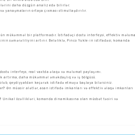
ələrini daha düzgün analiz edə bilirlər.
 və yanaşmaların ortaya çıxması stimullaşdırılır.
n mükəmməl bir platformadır. İstifadəçi dostu interfeysi, effektiv məlum
nin səmərəliliyini artırır. Beləliklə, Pinco Yukle-in istifadəsi, komanda
 dostu interfeys, real vaxtda əlaqə və məlumat paylaşımı.
k artırma, daha mükəmməl əməkdaşlıq və iş bölgüsü.
olub, qeydiyyatdan keçərək istifadə etməyə başlaya bilərsiniz.
ır?
Ən müasir alətlər, asan istifadə imkanları və effektiv əlaqə imkanları
?
Unikal özəllikləri, komanda dinamikasına olan müsbət təsiri və