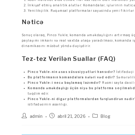
İnkişaf etmiş analitik alətlər: Komandalar, işlərinin nətic
Yenilikçilik: Rəqəmsal platformalar sayəsində yeni fikirlər
Nəticə
Sonuç olaraq, Pinco Yukle, komanda əməkdaşlığını artırmaq üçü
paylaşımı imkanı və real vaxtda əlaqə yaradılması, komanda işi
dinamikasını müsbət yöndə dəyişdirir.
Tez-tez Verilən Suallar (FAQ)
Pinco Yukle-nin əsas xüsusiyyətləri hansıdır?
İstifadəçi
Bu platformanın komandalara nələri vəd edir?
Səmərəlili
Pinco Yukle-i necə başlamaq lazımdır?
Rəsmi sayta daxil 
Komanda əməkdaşlığı üçün niyə bu platforma seçilmalıd
təqdim edir.
Pinco Yukle-ni digər platformalardan fərqləndirən nədir
istifadəsinin asanlığı.
Autor
Publicación
Categoría
admin
abril 21, 2026
Blog
de
de
de
la
la
la
entrada:
entrada:
entrada: