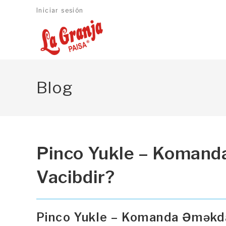
Ir
Iniciar sesión
al
contenido
Blog
Pinco Yukle – Komand
Vacibdir?
Pinco Yukle – Komanda Əməkdaş