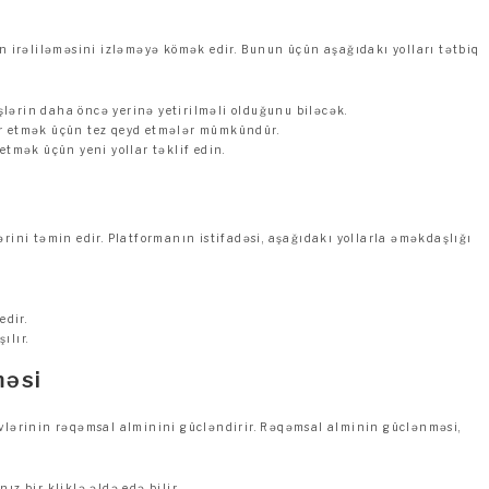
in irəliləməsini izləməyə kömək edir. Bunun üçün aşağıdakı yolları tətbiq
şlərin daha öncə yerinə yetirilməli olduğunu biləcək.
kar etmək üçün tez qeyd etmələr mümkündür.
 etmək üçün yeni yollar təklif edin.
rini təmin edir. Platformanın istifadəsi, aşağıdakı yollarla əməkdaşlığı
edir.
ılır.
məsi
zvlərinin rəqəmsal alminini gücləndirir. Rəqəmsal alminin güclənməsi,
z bir kliklə əldə edə bilir.