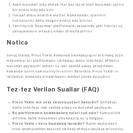
Asan məlumat əldə etmək: Hər kəs lazım olan məlumatı yalnız
bir kliklə əldə edə bilir.
İnkişaf etmiş analitik alətlər: Komandalar, işlərinin
nəticələrini daha düzgün analiz edə bilirlər.
Yenilikçilik: Rəqəmsal platformalar sayəsində yeni fikirlər və
yanaşmaların ortaya çıxması stimullaşdırılır.
Nəticə
Sonuç olaraq, Pinco Yukle, komanda əməkdaşlığını artırmaq üçün
mükəmməl bir platformadır. İstifadəçi dostu interfeysi, effektiv
məlumat paylaşımı imkanı və real vaxtda əlaqə yaradılması,
komanda işinin səmərəliliyini artırır. Beləliklə, Pinco Yukle-in
istifadəsi, komanda dinamikasını müsbət yöndə dəyişdirir.
Tez-tez Verilən Suallar (FAQ)
Pinco Yukle-nin əsas xüsusiyyətləri hansıdır?
İstifadəçi
dostu interfeys, real vaxtda əlaqə və məlumat paylaşımı.
Bu platformanın komandalara nələri vəd edir?
Səmərəlilik
artırma, daha mükəmməl əməkdaşlıq və iş bölgüsü.
Pinco Yukle-i necə başlamaq lazımdır?
Rəsmi sayta daxil
olub, qeydiyyatdan keçərək istifadə etməyə başlaya bilərsiniz.