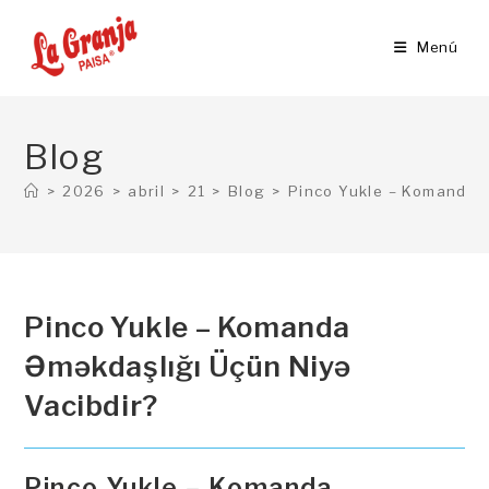
Ir
al
Menú
contenido
Blog
>
2026
>
abril
>
21
>
Blog
>
Pinco Yukle – Komanda Ə
Pinco Yukle – Komanda
Əməkdaşlığı Üçün Niyə
Vacibdir?
Pinco Yukle – Komanda