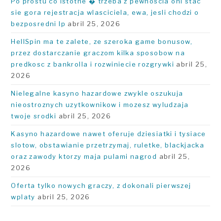
Po prostu co istotne � trzeba z pewnoscia oni stac
pa
sie gora rejestracja wlasciciela, ewa, jesli chodzi o
de
bezposredni Ip
abril 25, 2026
bú
HellSpin ma te zalete, ze szeroka game bonusow,
przez dostarczanie graczom kilka sposobow na
predkosc z bankrolla i rozwiniecie rozgrywki
abril 25,
2026
Nielegalne kasyno hazardowe zwykle oszukuja
nieostroznych uzytkownikow i mozesz wyludzaja
twoje srodki
abril 25, 2026
Kasyno hazardowe nawet oferuje dziesiatki i tysiace
slotow, obstawianie przetrzymaj, ruletke, blackjacka
oraz zawody ktorzy maja pulami nagrod
abril 25,
2026
Oferta tylko nowych graczy, z dokonali pierwszej
wplaty
abril 25, 2026