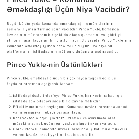
Əməkdaşlığı Üçün Niyə Vacibdir?
Bugünkü dünyada komanda əməkdaşlığı, iş mühitlərinin
səmərəliliyini artırmaq üçün vacibdir. Pinco Yukle, komanda
üzvlərinin müntəzəm bir şəkildə əlaqə qurmasını və işbirliyi
etməsini asanlaşdıran bir platformadır. Bu yazıda, Pinco Yukle-nin
komanda əməkdaşlığında necə rolu olduğunu və niyə bu
platformanın istifadəsinin mütləq olduğunu araşdıracağıq.
Pinco Yukle-nin Üstünlükləri
Pinco Yukle, əməkdaşlıq üçün bir çox fayda təqdim edir. Bu
faydalar arasında aşağıdakılar var:
İstifadəçi dostu interfeys: Pinco Yukle, hər kəsin rahatlıqla
istifadə edə biləcəyi sadə bir dizayna malikdir.
Effektiv məlumat paylaşımı: Komanda üzvləri arasında sənəd
və informasiya mübadiləsi asanlaşır.
Real vaxtda əlaqə: İşlərinizi izləmək və əsas məsələləri
müzakirə etmək üçün real vaxtda əlaqə imkanı yaradır.
Görev idarəsi: Komanda üzvləri arasında iş bölümü olmuş olur
və hər kəs öz məsuliyyətini təsdiq edə bilir.