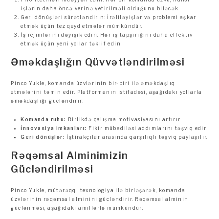
işlərin daha öncə yerinə yetirilməli olduğunu biləcək.
Geri dönüşləri sürətləndirin: İrəliləyişlər və problemi aşkar
etmək üçün tez qeyd etmələr mümkündür.
İş rejimlərini dəyişik edin: Hər iş tapşırığını daha effektiv
etmək üçün yeni yollar təklif edin.
Əməkdaşlığın Qüvvətləndirilməsi
Pinco Yukle, komanda üzvlərinin bir-biri ilə əməkdaşlıq
etmələrini təmin edir. Platformanın istifadəsi, aşağıdakı yollarla
əməkdaşlığı gücləndirir:
Komanda ruhu:
Birlikdə çalışma motivasiyasını artırır.
İnnovasiya imkanları:
Fikir mübadiləsi addımlarını təşviq edir.
Geri dönüşlər:
İştirakçılar arasında qarşılıqlı təşviq paylaşılır.
Rəqəmsal Alminimizin
Gücləndirilməsi
Pinco Yukle, mütərəqqi texnologiya ilə birləşərək, komanda
üzvlərinin rəqəmsal alminini gücləndirir. Rəqəmsal alminin
güclənməsi, aşağıdakı amillərlə mümkündür: