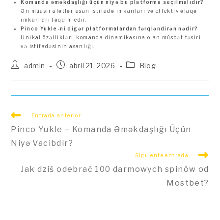
Komanda əməkdaşlığı üçün niyə bu platforma seçilmalıdır?
Ən müasir alətlər, asan istifadə imkanları və effektiv əlaqə
imkanları təqdim edir.
Pinco Yukle-ni digər platformalardan fərqləndirən nədir?
Unikal özəllikləri, komanda dinamikasına olan müsbət təsiri
və istifadəsinin asanlığı.
Autor
Publicación
Categoría
admin
abril 21, 2026
Blog
de
de
de
la
la
la
entrada:
entrada:
entrada:
Leer
Entrada anterior
más
Pinco Yukle – Komanda Əməkdaşlığı Üçün
artículos
Niyə Vacibdir?
Siguiente entrada
Jak dziś odebrać 100 darmowych spinów od
Mostbet?