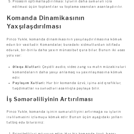
Prosesin optimallaşdırılması: İşlərin daha səmərəli icra
edilməsi üçün toplantılar və toplama seansları asanlaşdırılır.
Komanda Dinamikasının
Yaxşılaşdırılması
Pinco Yukle, komanda dinamikasının yaxşılaşdırılmasına kömək
edən bir vasitədir. Komandalar, buradakı xidmətlərdən istifadə
edərək, bir-birilə daha yaxın münasibət qura bilər. Bunun iki əsas
yolu var:
Əlaqə Alətləri:
Çeşidli audio, video zəng və mətn müzakirələri
komandaların daha yaxşı anlamaq və yaxınlaşmasına kömək
edir.
Paylaşım Xətləri:
Hər bir komanda üzvü, işinə aid qrafiklər,
təqdimatlar və sənədləri asanlıqla paylaşa bilir.
İş Səmərəliliyinin Artırılması
Pinco Yukle, komanda işinin səmərəliliyini artırmağa və işlərin
irəliləməsini izləməyə kömək edir. Bunun üçün aşağıdakı yolları
tətbiq edə bilərsiniz:
Prioritetliləri müəyyən edin: Hər bir komanda üzvü, hansı