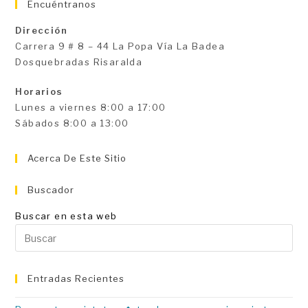
Encuéntranos
Dirección
Carrera 9 # 8 – 44 La Popa Vía La Badea
Dosquebradas Risaralda
Horarios
Lunes a viernes 8:00 a 17:00
Sábados 8:00 a 13:00
Acerca De Este Sitio
Buscador
Buscar en esta web
Pu
Es
pa
Entradas Recientes
ce
el