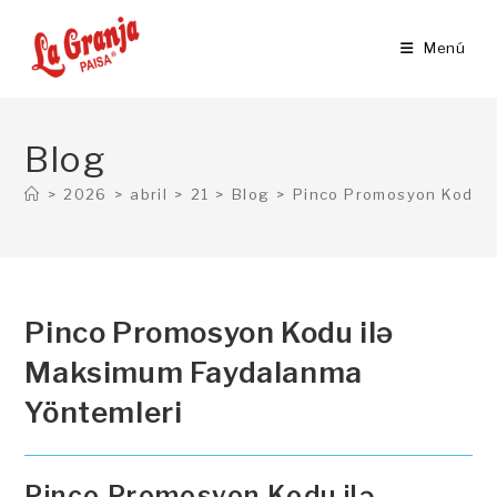
Ir
al
Menú
contenido
Blog
>
2026
>
abril
>
21
>
Blog
>
Pinco Promosyon Kodu i
Pinco Promosyon Kodu ilə
Maksimum Faydalanma
Yöntemleri
Pinco Promosyon Kodu ilə