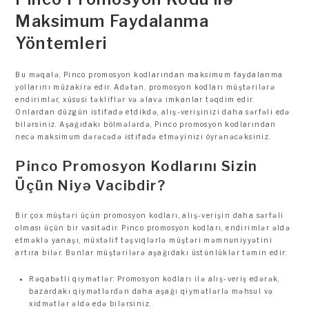
Maksimum Faydalanma
Yöntemleri
Bu məqalə, Pinco promosyon kodlarından maksimum faydalanma
yollarını müzakirə edir. Adətən, promosyon kodları müştərilərə
endirimlər, xüsusi təkliflər və əlavə imkanlar təqdim edir.
Onlardan düzgün istifadə etdikdə, alış-verişinizi daha sərfəli edə
bilərsiniz. Aşağıdakı bölmələrdə, Pinco promosyon kodlarından
necə maksimum dərəcədə istifadə etməyinizi öyrənəcəksiniz.
Pinco Promosyon Kodlarını Sizin
Üçün Niyə Vacibdir?
Bir çox müştəri üçün promosyon kodları, alış-verişin daha sərfəli
olması üçün bir vasitədir. Pinco promosyon kodları, endirimlər əldə
etməklə yanaşı, müxtəlif təşviqlərlə müştəri məmnuniyyətini
artıra bilər. Bunlar müştərilərə aşağıdakı üstünlüklər təmin edir:
Rəqabətli qiymətlər: Promosyon kodları ilə alış-veriş edərək,
bazardakı qiymətlərdən daha aşağı qiymətlərlə məhsul və
xidmətlər əldə edə bilərsiniz.