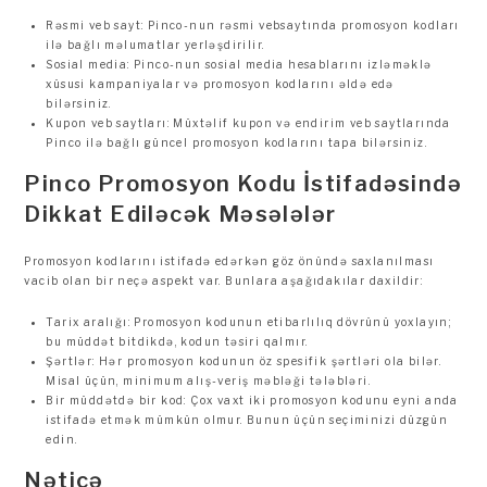
Rəsmi veb sayt: Pinco-nun rəsmi vebsaytında promosyon kodları
ilə bağlı məlumatlar yerləşdirilir.
Sosial media: Pinco-nun sosial media hesablarını izləməklə
xüsusi kampaniyalar və promosyon kodlarını əldə edə
bilərsiniz.
Kupon veb saytları: Müxtəlif kupon və endirim veb saytlarında
Pinco ilə bağlı güncel promosyon kodlarını tapa bilərsiniz.
Pinco Promosyon Kodu İstifadəsində
Dikkat Ediləcək Məsələlər
Promosyon kodlarını istifadə edərkən göz önündə saxlanılması
vacib olan bir neçə aspekt var. Bunlara aşağıdakılar daxildir:
Tarix aralığı: Promosyon kodunun etibarlılıq dövrünü yoxlayın;
bu müddət bitdikdə, kodun təsiri qalmır.
Şərtlər: Hər promosyon kodunun öz spesifik şərtləri ola bilər.
Misal üçün, minimum alış-veriş məbləği tələbləri.
Bir müddətdə bir kod: Çox vaxt iki promosyon kodunu eyni anda
istifadə etmək mümkün olmur. Bunun üçün seçiminizi düzgün
edin.
Nəticə