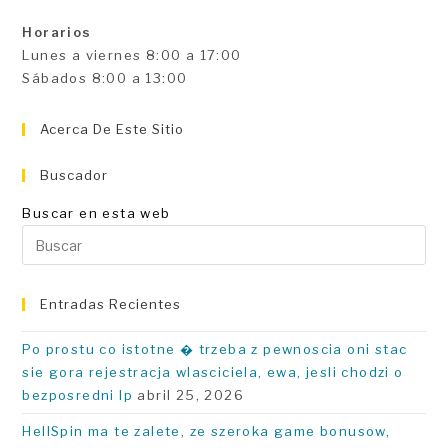
Horarios
Lunes a viernes 8:00 a 17:00
Sábados 8:00 a 13:00
Acerca De Este Sitio
Buscador
Buscar en esta web
Pu
Es
pa
Entradas Recientes
ce
el
Po prostu co istotne � trzeba z pewnoscia oni stac
pa
sie gora rejestracja wlasciciela, ewa, jesli chodzi o
de
bezposredni Ip
abril 25, 2026
bú
HellSpin ma te zalete, ze szeroka game bonusow,