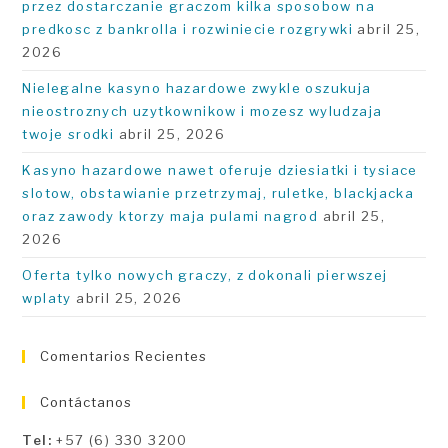
przez dostarczanie graczom kilka sposobow na
predkosc z bankrolla i rozwiniecie rozgrywki
abril 25,
2026
Nielegalne kasyno hazardowe zwykle oszukuja
nieostroznych uzytkownikow i mozesz wyludzaja
twoje srodki
abril 25, 2026
Kasyno hazardowe nawet oferuje dziesiatki i tysiace
slotow, obstawianie przetrzymaj, ruletke, blackjacka
oraz zawody ktorzy maja pulami nagrod
abril 25,
2026
Oferta tylko nowych graczy, z dokonali pierwszej
wplaty
abril 25, 2026
Comentarios Recientes
Contáctanos
Tel:
+57 (6) 330 3200