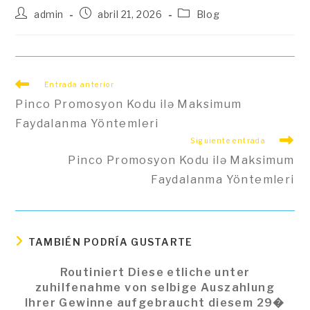
Autor
Publicación
Categoría
admin
abril 21, 2026
Blog
de
de
de
la
la
la
entrada:
entrada:
entrada:
Leer
Entrada anterior
más
Pinco Promosyon Kodu ilə Maksimum
artículos
Faydalanma Yöntemleri
Siguiente entrada
Pinco Promosyon Kodu ilə Maksimum
Faydalanma Yöntemleri
TAMBIÉN PODRÍA GUSTARTE
Routiniert Diese etliche unter
zuhilfenahme von selbige Auszahlung
Ihrer Gewinne aufgebraucht diesem 29�