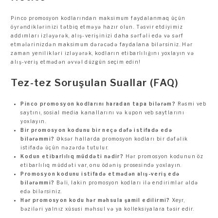
Pinco promosyon kodlarından maksimum faydalanmaq üçün
öyrəndiklərinizi tətbiq etməyə hazır olun. Təsvir etdiyimiz
addımları izləyərək, alış-verişinizi daha sərfəli edə və sərf
etmələrinizdən maksimum dərəcədə faydalana bilərsiniz. Hər
zaman yenilikləri izləyərək, kodların etibarlılığını yoxlayın və
alış-veriş etmədən əvvəl düzgün seçim edin!
Tez-tez Soruşulan Suallar (FAQ)
Pinco promosyon kodlarını haradan tapa bilərəm?
Rəsmi veb
saytını, sosial media kanallarını və kupon veb saytlarını
yoxlayın.
Bir promosyon kodunu bir neçə dəfə istifadə edə
bilərəmmi?
Əksər hallarda promosyon kodları bir dəfəlik
istifadə üçün nəzərdə tutulur.
Kodun etibarlılıq müddəti nədir?
Hər promosyon kodunun öz
etibarlılıq müddəti var, onu ödəniş prosesində yoxlayın.
Promosyon kodunu istifadə etmədən alış-veriş edə
bilərəmmi?
Bəli, lakin promosyon kodları ilə endirimlər əldə
edə bilərsiniz.
Hər promosyon kodu hər məhsula şamil edilirmi?
Xeyr,
bəziləri yalnız xüsusi məhsul və ya kolleksiyalara təsir edir.