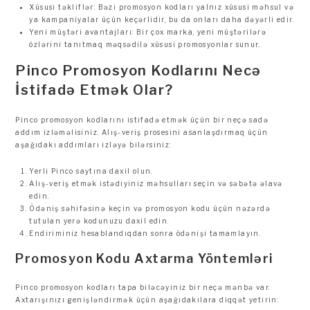
Xüsusi təkliflər: Bəzi promosyon kodları yalnız xüsusi məhsul və
ya kampaniyalar üçün keçərlidir, bu da onları daha dəyərli edir.
Yeni müştəri avantajları: Bir çox marka, yeni müştərilərə
özlərini tanıtmaq məqsədilə xüsusi promosyonlar sunur.
Pinco Promosyon Kodlarını Necə
İstifadə Etmək Olar?
Pinco promosyon kodlarını istifadə etmək üçün bir neçə sadə
addım izləməlisiniz. Alış-veriş prosesini asanlaşdırmaq üçün
aşağıdakı addımları izləyə bilərsiniz:
Yerli Pinco saytına daxil olun.
Alış-veriş etmək istədiyiniz məhsulları seçin və səbətə əlavə
edin.
Ödəniş səhifəsinə keçin və promosyon kodu üçün nəzərdə
tutulan yerə kodunuzu daxil edin.
Endiriminiz hesablandıqdan sonra ödənişi tamamlayın.
Promosyon Kodu Axtarma Yöntemləri
Pinco promosyon kodları tapa biləcəyiniz bir neçə mənbə var.
Axtarışınızı genişləndirmək üçün aşağıdakılara diqqət yetirin: