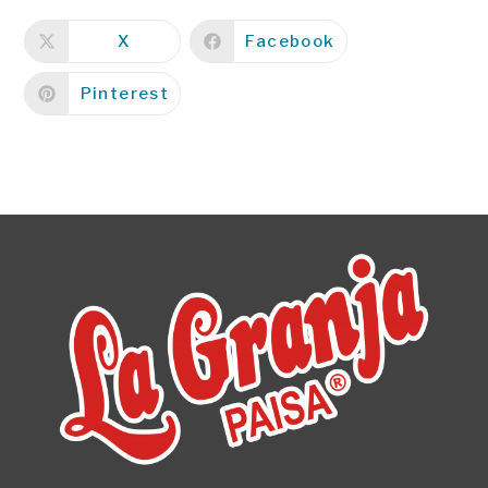
X
Facebook
Pinterest