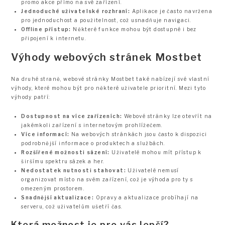
promo akce přímo na své zařízení.
Jednoduché uživatelské rozhraní:
Aplikace je často navržena
pro jednoduchost a použitelnost, což usnadňuje navigaci.
Offline přístup:
Některé funkce mohou být dostupné i bez
připojení k internetu.
Výhody webových stránek Mostbet
Na druhé straně, webové stránky Mostbet také nabízejí své vlastní
výhody, které mohou být pro některé uživatele prioritní. Mezi tyto
výhody patří:
Dostupnost na více zařízeních:
Webové stránky lze otevřít na
jakémkoli zařízení s internetovým prohlížečem.
Více informací:
Na webových stránkách jsou často k dispozici
podrobnější informace o produktech a službách.
Rozšířené možnosti sázení:
Uživatelé mohou mít přístup k
širšímu spektru sázek a her.
Nedostatek nutnosti stahovat:
Uživatelé nemusí
organizovat místo na svém zařízení, což je výhoda pro ty s
omezeným prostorem.
Snadnější aktualizace:
Opravy a aktualizace probíhají na
serveru, což uživatelům ušetří čas.
Která možnost je pro vás lepší?