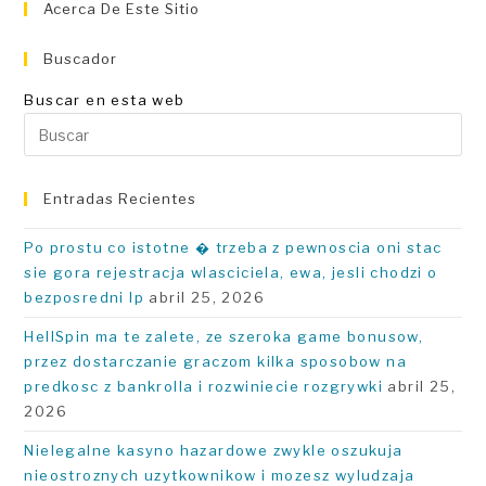
Acerca De Este Sitio
Buscador
Buscar en esta web
Pu
Es
pa
Entradas Recientes
ce
el
Po prostu co istotne � trzeba z pewnoscia oni stac
pa
sie gora rejestracja wlasciciela, ewa, jesli chodzi o
de
bezposredni Ip
abril 25, 2026
bú
HellSpin ma te zalete, ze szeroka game bonusow,
przez dostarczanie graczom kilka sposobow na
predkosc z bankrolla i rozwiniecie rozgrywki
abril 25,
2026
Nielegalne kasyno hazardowe zwykle oszukuja
nieostroznych uzytkownikow i mozesz wyludzaja