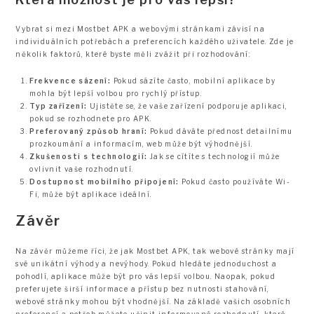
Vybrat si mezi Mostbet APK a webovými stránkami závisí na
individuálních potřebách a preferencích každého uživatele. Zde je
několik faktorů, které byste měli zvážit při rozhodování:
Frekvence sázení:
Pokud sázíte často, mobilní aplikace by
mohla být lepší volbou pro rychlý přístup.
Typ zařízení:
Ujistěte se, že vaše zařízení podporuje aplikaci,
pokud se rozhodnete pro APK.
Preferovaný způsob hraní:
Pokud dáváte přednost detailnímu
prozkoumání a informacím, web může být výhodnější.
Zkušenosti s technologií:
Jak se cítíte s technologií může
ovlivnit vaše rozhodnutí.
Dostupnost mobilního připojení:
Pokud často používáte Wi-
Fi, může být aplikace ideální.
Závěr
Na závěr můžeme říci, že jak Mostbet APK, tak webové stránky mají
své unikátní výhody a nevýhody. Pokud hledáte jednoduchost a
pohodlí, aplikace může být pro vás lepší volbou. Naopak, pokud
preferujete širší informace a přístup bez nutnosti stahování,
webové stránky mohou být vhodnější. Na základě vašich osobních