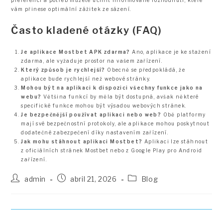
preferencí a potřeb můžete učinit informované rozhodnutí, které
vám přinese optimální zážitek ze sázení.
Často kladené otázky (FAQ)
Je aplikace Mostbet APK zdarma?
Ano, aplikace je ke stažení
zdarma, ale vyžaduje prostor na vašem zařízení.
Který způsob je rychlejší?
Obecně se předpokládá, že
aplikace bude rychlejší než webové stránky.
Mohou být na aplikaci k dispozici všechny funkce jako na
webu?
Většina funkcí by měla být dostupná, avšak některé
specifické funkce mohou být výsadou webových stránek.
Je bezpečnější používat aplikaci nebo web?
Obě platformy
mají své bezpečnostní protokoly, ale aplikace mohou poskytnout
dodatečné zabezpečení díky nastavením zařízení.
Jak mohu stáhnout aplikaci Mostbet?
Aplikaci lze stáhnout
z oficiálních stránek Mostbet nebo z Google Play pro Android
zařízení.
Autor
Publicación
Categoría
admin
abril 21, 2026
Blog
de
de
de
la
la
la
entrada:
entrada:
entrada: