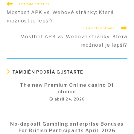
Leer
Entrada anterior
más
Mostbet APK vs. Webové stránky: Která
artículos
možnost je lepší?
Siguiente entrada
Mostbet APK vs. Webové stránky: Která
možnost je lepší?
TAMBIÉN PODRÍA GUSTARTE
The new Premium Online casino Of
choice
abril 24, 2026
No-deposit Gambling enterprise Bonuses
For British Participants April, 2026