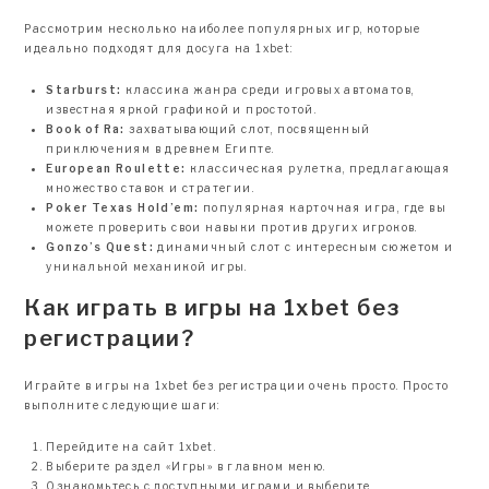
Рассмотрим несколько наиболее популярных игр, которые
идеально подходят для досуга на 1xbet:
Starburst:
классика жанра среди игровых автоматов,
известная яркой графикой и простотой.
Book of Ra:
захватывающий слот, посвященный
приключениям в древнем Египте.
European Roulette:
классическая рулетка, предлагающая
множество ставок и стратегии.
Poker Texas Hold’em:
популярная карточная игра, где вы
можете проверить свои навыки против других игроков.
Gonzo’s Quest:
динамичный слот с интересным сюжетом и
уникальной механикой игры.
Как играть в игры на 1xbet без
регистрации?
Играйте в игры на 1xbet без регистрации очень просто. Просто
выполните следующие шаги:
Перейдите на сайт 1xbet.
Выберите раздел «Игры» в главном меню.
Ознакомьтесь с доступными играми и выберите