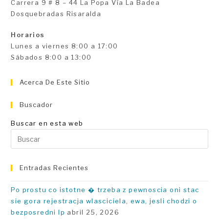
Carrera 9 # 8 – 44 La Popa Vía La Badea
Dosquebradas Risaralda
Horarios
Lunes a viernes 8:00 a 17:00
Sábados 8:00 a 13:00
Acerca De Este Sitio
Buscador
Buscar en esta web
Pu
Es
pa
Entradas Recientes
ce
el
Po prostu co istotne � trzeba z pewnoscia oni stac
pa
sie gora rejestracja wlasciciela, ewa, jesli chodzi o
de
bezposredni Ip
abril 25, 2026