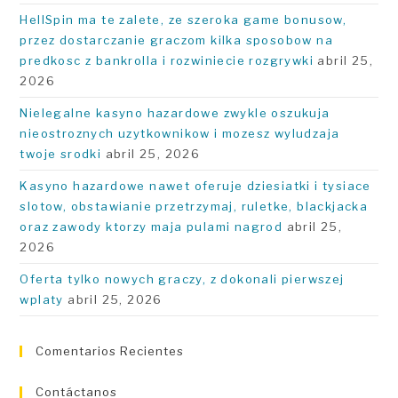
bú
HellSpin ma te zalete, ze szeroka game bonusow,
przez dostarczanie graczom kilka sposobow na
predkosc z bankrolla i rozwiniecie rozgrywki
abril 25,
2026
Nielegalne kasyno hazardowe zwykle oszukuja
nieostroznych uzytkownikow i mozesz wyludzaja
twoje srodki
abril 25, 2026
Kasyno hazardowe nawet oferuje dziesiatki i tysiace
slotow, obstawianie przetrzymaj, ruletke, blackjacka
oraz zawody ktorzy maja pulami nagrod
abril 25,
2026
Oferta tylko nowych graczy, z dokonali pierwszej
wplaty
abril 25, 2026
Comentarios Recientes
Contáctanos