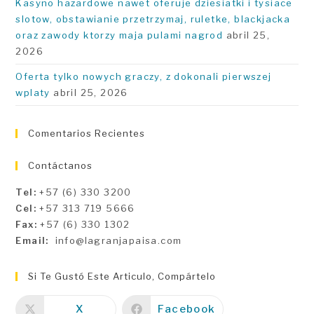
Kasyno hazardowe nawet oferuje dziesiatki i tysiace
slotow, obstawianie przetrzymaj, ruletke, blackjacka
oraz zawody ktorzy maja pulami nagrod
abril 25,
2026
Oferta tylko nowych graczy, z dokonali pierwszej
wplaty
abril 25, 2026
Comentarios Recientes
Contáctanos
Tel:
+57 (6) 330 3200
Cel:
+57 313 719 5666
Fax:
+57 (6) 330 1302
Email:
info@lagranjapaisa.com
Si Te Gustó Este Articulo, Compártelo
X
Facebook