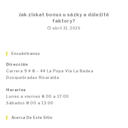
Jak získat bonus u sázky a důležité
faktory?
abril 21, 2026
Encuéntranos
Dirección
Carrera 9 # 8 – 44 La Popa Vía La Badea
Dosquebradas Risaralda
Horarios
Lunes a viernes 8:00 a 17:00
Sábados 8:00 a 13:00
Acerca De Este Sitio