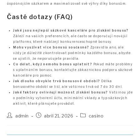
úspěšnějším sázkařem a maximalizovat své výhry díky bonusům.
Časté dotazy (FAQ)
Jaké jsou nejlepší sázkové kanceláře pro získání bonusu?
Záleží na vašich preferencích, ale často se doporučují novější
platforms, které nabízejí konkurenceschopné bonusy.
Mohu využívat více bonusů současně?
Zpravidla ano, ale
vždy je důležité zkontrolovat podmínky každého bonusu, abyste
se ujistili, že neporušujete pravidla.
Co dělat, když nemohu bonus uplatnit?
Pokud máte problémy
s uplatněním bonusu, kontaktujte zákaznickou podporu sázkové
kanceláře pro pomoc.
Jak dlouho obvykle trvá bonusové období?
Délka
bonusového období se liší, ale většinou trvá od 7 do 30 dní.
Jaké faktory ovlivňují možnost získání bonusu?
Většinou jde
o podmínky vytvoření účtu, minimální vklady a typ sázkových
aktivit, které plánujete provádět.
Autor
Publicación
Categoría
admin
abril 21, 2026
casino
de
de
de
la
la
la
entrada:
entrada:
entrada: