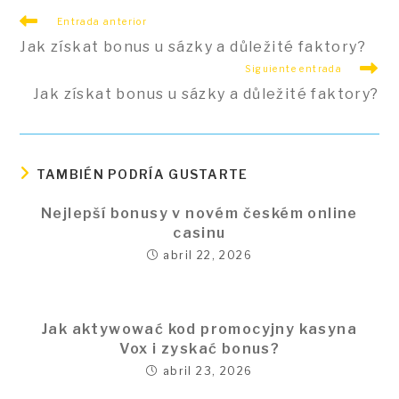
Leer
Entrada anterior
más
Jak získat bonus u sázky a důležité faktory?
artículos
Siguiente entrada
Jak získat bonus u sázky a důležité faktory?
TAMBIÉN PODRÍA GUSTARTE
Nejlepší bonusy v novém českém online
casinu
abril 22, 2026
Jak aktywować kod promocyjny kasyna
Vox i zyskać bonus?
abril 23, 2026