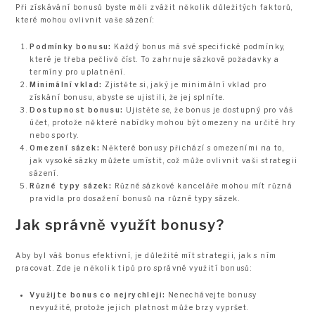
Při získávání bonusů byste měli zvážit několik důležitých faktorů,
které mohou ovlivnit vaše sázení:
Podmínky bonusu:
Každý bonus má své specifické podmínky,
které je třeba pečlivě číst. To zahrnuje sázkové požadavky a
termíny pro uplatnění.
Minimální vklad:
Zjistěte si, jaký je minimální vklad pro
získání bonusu, abyste se ujistili, že jej splníte.
Dostupnost bonusu:
Ujistěte se, že bonus je dostupný pro váš
účet, protože některé nabídky mohou být omezeny na určité hry
nebo sporty.
Omezení sázek:
Některé bonusy přichází s omezeními na to,
jak vysoké sázky můžete umístit, což může ovlivnit vaši strategii
sázení.
Různé typy sázek:
Různé sázkové kanceláře mohou mít různá
pravidla pro dosažení bonusů na různé typy sázek.
Jak správně využít bonusy?
Aby byl váš bonus efektivní, je důležité mít strategii, jak s ním
pracovat. Zde je několik tipů pro správné využití bonusů:
Využijte bonus co nejrychleji:
Nenechávejte bonusy
nevyužité, protože jejich platnost může brzy vypršet.