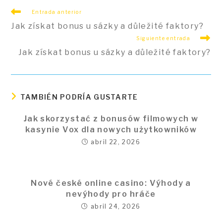
Leer
Entrada anterior
más
Jak získat bonus u sázky a důležité faktory?
artículos
Siguiente entrada
Jak získat bonus u sázky a důležité faktory?
TAMBIÉN PODRÍA GUSTARTE
Jak skorzystać z bonusów filmowych w
kasynie Vox dla nowych użytkowników
abril 22, 2026
Nové české online casino: Výhody a
nevýhody pro hráče
abril 24, 2026