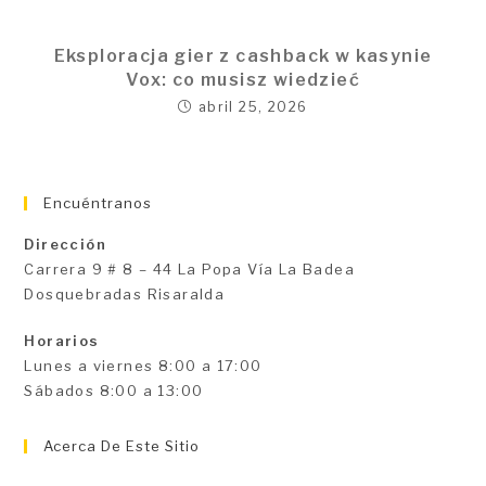
Eksploracja gier z cashback w kasynie
Vox: co musisz wiedzieć
abril 25, 2026
Encuéntranos
Dirección
Carrera 9 # 8 – 44 La Popa Vía La Badea
Dosquebradas Risaralda
Horarios
Lunes a viernes 8:00 a 17:00
Sábados 8:00 a 13:00
Acerca De Este Sitio