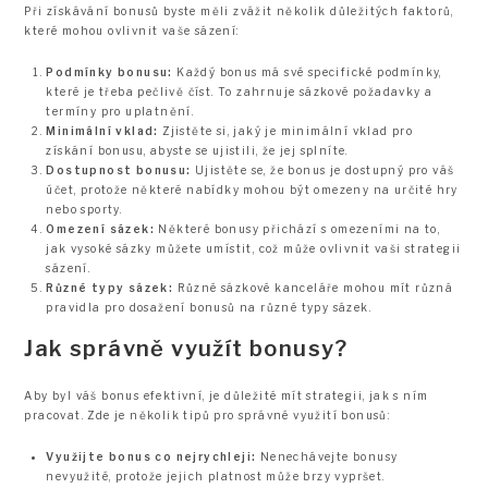
Při získávání bonusů byste měli zvážit několik důležitých faktorů,
které mohou ovlivnit vaše sázení:
Podmínky bonusu:
Každý bonus má své specifické podmínky,
které je třeba pečlivě číst. To zahrnuje sázkové požadavky a
termíny pro uplatnění.
Minimální vklad:
Zjistěte si, jaký je minimální vklad pro
získání bonusu, abyste se ujistili, že jej splníte.
Dostupnost bonusu:
Ujistěte se, že bonus je dostupný pro váš
účet, protože některé nabídky mohou být omezeny na určité hry
nebo sporty.
Omezení sázek:
Některé bonusy přichází s omezeními na to,
jak vysoké sázky můžete umístit, což může ovlivnit vaši strategii
sázení.
Různé typy sázek:
Různé sázkové kanceláře mohou mít různá
pravidla pro dosažení bonusů na různé typy sázek.
Jak správně využít bonusy?
Aby byl váš bonus efektivní, je důležité mít strategii, jak s ním
pracovat. Zde je několik tipů pro správné využití bonusů:
Využijte bonus co nejrychleji:
Nenechávejte bonusy
nevyužité, protože jejich platnost může brzy vypršet.