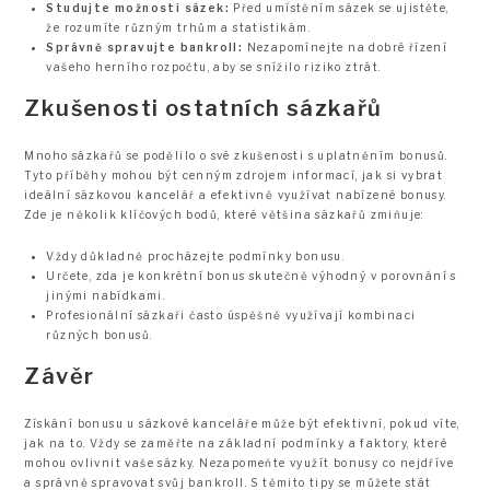
Studujte možnosti sázek:
Před umístěním sázek se ujistěte,
že rozumíte různým trhům a statistikám.
Správně spravujte bankroll:
Nezapomínejte na dobré řízení
vašeho herního rozpočtu, aby se snížilo riziko ztrát.
Zkušenosti ostatních sázkařů
Mnoho sázkařů se podělilo o své zkušenosti s uplatněním bonusů.
Tyto příběhy mohou být cenným zdrojem informací, jak si vybrat
ideální sázkovou kancelář a efektivně využívat nabízené bonusy.
Zde je několik klíčových bodů, které většina sázkařů zmiňuje:
Vždy důkladně procházejte podmínky bonusu.
Určete, zda je konkrétní bonus skutečně výhodný v porovnání s
jinými nabídkami.
Profesionální sázkaři často úspěšně využívají kombinaci
různých bonusů.
Závěr
Získání bonusu u sázkové kanceláře může být efektivní, pokud víte,
jak na to. Vždy se zaměřte na základní podmínky a faktory, které
mohou ovlivnit vaše sázky. Nezapomeňte využít bonusy co nejdříve
a správně spravovat svůj bankroll. S těmito tipy se můžete stát