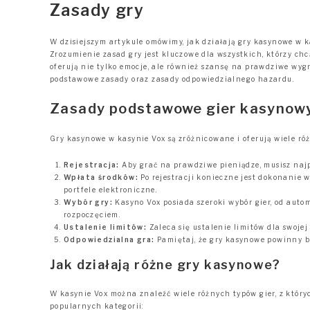
Zasady gry
W dzisiejszym artykule omówimy, jak działają gry kasynowe w k
Zrozumienie zasad gry jest kluczowe dla wszystkich, którzy ch
oferują nie tylko emocje, ale również szansę na prawdziwe wyg
podstawowe zasady oraz zasady odpowiedzialnego hazardu.
Zasady podstawowe gier kasynow
Gry kasynowe w kasynie Vox są zróżnicowane i oferują wiele róż
Rejestracja:
Aby grać na prawdziwe pieniądze, musisz najp
Wpłata środków:
Po rejestracji konieczne jest dokonanie w
portfele elektroniczne.
Wybór gry:
Kasyno Vox posiada szeroki wybór gier, od autom
rozpoczęciem.
Ustalenie limitów:
Zaleca się ustalenie limitów dla swoje
Odpowiedzialna gra:
Pamiętaj, że gry kasynowe powinny by
Jak działają różne gry kasynowe?
W kasynie Vox można znaleźć wiele różnych typów gier, z który
popularnych kategorii: