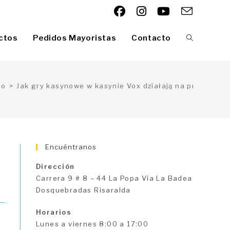
ctos
Pedidos Mayoristas
Contacto
Alternar
búsqueda
no
>
Jak gry kasynowe w kasynie Vox działają na prawdziwe 
de
Encuéntranos
Dirección
la
Carrera 9 # 8 – 44 La Popa Vía La Badea
Dosquebradas Risaralda
Horarios
web
Lunes a viernes 8:00 a 17:00