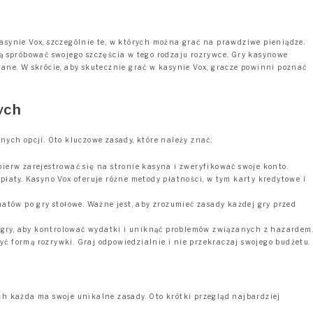
asynie Vox, szczególnie te, w których można grać na prawdziwe pieniądze.
cą spróbować swojego szczęścia w tego rodzaju rozrywce. Gry kasynowe
rane. W skrócie, aby skutecznie grać w kasynie Vox, gracze powinni poznać
ych
nych opcji. Oto kluczowe zasady, które należy znać:
ierw zarejestrować się na stronie kasyna i zweryfikować swoje konto.
płaty. Kasyno Vox oferuje różne metody płatności, w tym karty kredytowe i
atów po gry stołowe. Ważne jest, aby zrozumieć zasady każdej gry przed
j gry, aby kontrolować wydatki i uniknąć problemów związanych z hazardem
ć formą rozrywki. Graj odpowiedzialnie i nie przekraczaj swojego budżetu.
ch każda ma swoje unikalne zasady. Oto krótki przegląd najbardziej