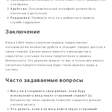
платформы.
Удобство:
Пользовательский интерфейс должен быть
понятным и доступным.
Поддержка:
Проверьте, есть ли у выбранного сервиса
служба поддержки.
Заключение
Вход в 1xBet через сторонние сервисы предоставляет
пользователям множество удобств и упрощает процесс доступа к
своим ставкам. Однако важно взвесить преимущества и
недостатки, учитывая личные предпочтения и уровень
безопасности. Это решение зависит от вас, и только вам решать,
насколько предпочтительным будет такой вариант входа в
систему.
Часто задаваемые вопросы
Могу ли я сохранить свои данные, если буду
использовать вход через сторонний сервис?
Да,
большинство таких сервисов позволяет сохранить данные
учетной записи.
Что делать, если я не могу войти через сторонний