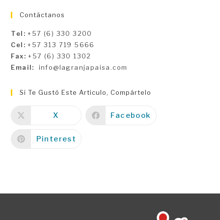
Contáctanos
Tel:
+57 (6) 330 3200
Cel:
+57 313 719 5666
Fax:
+57 (6) 330 1302
Email:
info@lagranjapaisa.com
Si Te Gustó Este Articulo, Compártelo
X
Facebook
Pinterest