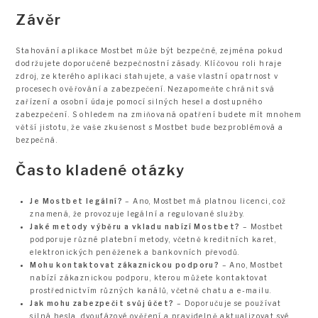
Závěr
Stahování aplikace Mostbet může být bezpečné, zejména pokud
dodržujete doporučené bezpečnostní zásady. Klíčovou roli hraje
zdroj, ze kterého aplikaci stahujete, a vaše vlastní opatrnost v
procesech ověřování a zabezpečení. Nezapomeňte chránit svá
zařízení a osobní údaje pomocí silných hesel a dostupného
zabezpečení. S ohledem na zmiňovaná opatření budete mít mnohem
větší jistotu, že vaše zkušenost s Mostbet bude bezproblémová a
bezpečná.
Často kladené otázky
Je Mostbet legální?
– Ano, Mostbet má platnou licenci, což
znamená, že provozuje legální a regulované služby.
Jaké metody výběru a vkladu nabízí Mostbet?
– Mostbet
podporuje různé platební metody, včetně kreditních karet,
elektronických peněženek a bankovních převodů.
Mohu kontaktovat zákaznickou podporu?
– Ano, Mostbet
nabízí zákaznickou podporu, kterou můžete kontaktovat
prostřednictvím různých kanálů, včetně chatu a e-mailu.
Jak mohu zabezpečit svůj účet?
– Doporučuje se používat
silná hesla, dvoufázové ověření a pravidelně aktualizovat své