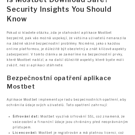
Security Insights You Should
Know
Pokud si kladete otázku, zda je stahování aplikace Mostbet
bezpečné, pak vás možná uspokojí, že většina uživatelů nenarazila
na žádné vážné bezpečnostní problémy. Nicméně, jako s každou
online platformou, je důležité být obezřetný a znát klíčové aspekty
zabezpečení. V tomto článku se zaměříme na bezpečnostní prvky,
které Mostbet nabízí, a na další důležité aspekty, které byste měli
zvážit, než si aplikaci stáhnete.
Bezpečnostní opatření aplikace
Mostbet
Aplikace Mostbet implementuje řadu bezpečnostních opatření, aby
ochránila údaje svých uživatelů. Tato opatření zahrnují:
Šifrování dat:
Mostbet využívá šifrování SSL, což znamená, že
vaše osobní a finanční údaje jsou chráněny před neoprávněným
přístupem.
Licencování:
Mostbet je registrován a má platnou licenci, což