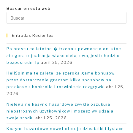
Buscar en esta web
Pu
Es
pa
Entradas Recientes
ce
el
Po prostu co istotne � trzeba z pewnoscia oni stac
pa
sie gora rejestracja wlasciciela, ewa, jesli chodzi o
de
bezposredni Ip
abril 25, 2026
bú
HellSpin ma te zalete, ze szeroka game bonusow,
przez dostarczanie graczom kilka sposobow na
predkosc z bankrolla i rozwiniecie rozgrywki
abril 25,
2026
Nielegalne kasyno hazardowe zwykle oszukuja
nieostroznych uzytkownikow i mozesz wyludzaja
twoje srodki
abril 25, 2026
Kasyno hazardowe nawet oferuje dziesiatki i tysiace