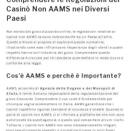
Casinò Non AAMS nei Diversi
Paesi
Nel mondo del gioco d’azzardo online, le regolazioni relative ai
casinò non AAMS variano notevolmente da un Paese all’altro.
Questo articolo si propone di esplorare queste normative,
illustrando come esse influenzano l’esperienza degli utenti e quale
impatto hanno sull’industria del gioco. Comprendere queste
differenze è cruciale per chi desidera scommettere in modo sicuro e
conforme alla legge.
Cos’è AAMS e perché è Importante?
AAMS, acronimo di
Agenzia delle Dogane e dei Monopoli di
Stato
, è l’ente italiano responsabile della regolamentazione del
gioco d’azzardo. Comprendere il suo ruolo è fondamentale per
chiunque voglia scommettere in Italia. AAMS garantisce che i
casinò rispettino rigorosi standard di sicurezza e onestà. Quando si
parla di casinò non AAMS, ci si riferisce a piattaforme che non sono
autorizzate da quest’agenzia, e questo può comportare alcuni rischi.
Tuttavia, i casinò non AAMS non sono necessariamente illegali;
sono semplicemente soggetti a normative diverse in altri Paesi.