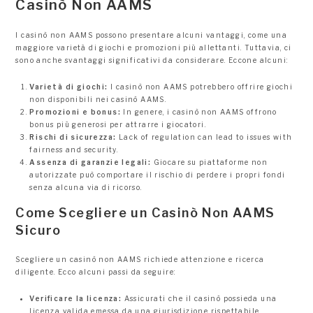
Casinò Non AAMS
I casinò non AAMS possono presentare alcuni vantaggi, come una
maggiore varietà di giochi e promozioni più allettanti. Tuttavia, ci
sono anche svantaggi significativi da considerare. Eccone alcuni:
Varietà di giochi:
I casinò non AAMS potrebbero offrire giochi
non disponibili nei casinò AAMS.
Promozioni e bonus:
In genere, i casinò non AAMS offrono
bonus più generosi per attrarre i giocatori.
Rischi di sicurezza:
Lack of regulation can lead to issues with
fairness and security.
Assenza di garanzie legali:
Giocare su piattaforme non
autorizzate può comportare il rischio di perdere i propri fondi
senza alcuna via di ricorso.
Come Scegliere un Casinò Non AAMS
Sicuro
Scegliere un casinò non AAMS richiede attenzione e ricerca
diligente. Ecco alcuni passi da seguire:
Verificare la licenza:
Assicurati che il casinò possieda una
licenza valida emessa da una giurisdizione rispettabile.