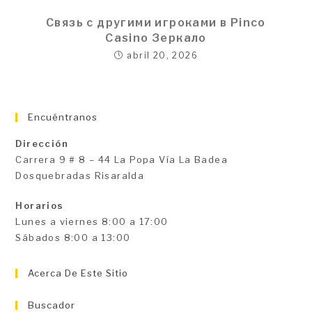
Связь с другими игроками в Pinco
Casino Зеркало
abril 20, 2026
Encuéntranos
Dirección
Carrera 9 # 8 – 44 La Popa Vía La Badea
Dosquebradas Risaralda
Horarios
Lunes a viernes 8:00 a 17:00
Sábados 8:00 a 13:00
Acerca De Este Sitio
Buscador