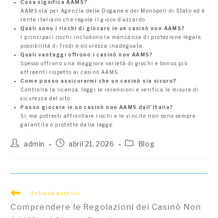
Cosa significa AAMS?
AAMS sta per Agenzia delle Dogane e dei Monopoli di Stato ed è
l’ente italiano che regola il gioco d’azzardo.
Quali sono i rischi di giocare in un casinò non AAMS?
I principali rischi includono la mancanza di protezione legale,
possibilità di frodi e sicurezza inadeguata.
Quali vantaggi offrono i casinò non AAMS?
Spesso offrono una maggiore varietà di giochi e bonus più
attraenti rispetto ai casinò AAMS.
Come posso assicurarmi che un casinò sia sicuro?
Controlla la licenza, leggi le recensioni e verifica le misure di
sicurezza del sito.
Posso giocare in un casinò non AAMS dall’Italia?
Sì, ma potresti affrontare rischi e le vincite non sono sempre
garantite o protette dalla legge.
Autor
Publicación
Categoría
admin
abril 21, 2026
Blog
de
de
de
la
la
la
entrada:
entrada:
entrada:
Leer
Entrada anterior
más
Comprendere le Regolazioni dei Casinò Non
artículos