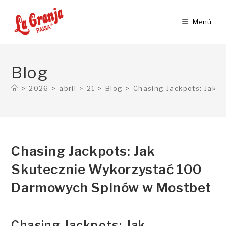
Ir
al
Menú
contenido
Blog
>
2026
>
abril
>
21
>
Blog
>
Chasing Jackpots: Jak 
Chasing Jackpots: Jak
Skutecznie Wykorzystać 100
Darmowych Spinów w Mostbet
Chasing Jackpots: Jak