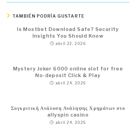
TAMBIÉN PODRÍA GUSTARTE
Is Mostbet Download Safe? Security
Insights You Should Know
abril 22, 2026
Mystery Joker 6000 online slot for free
No-deposit Click & Play
abril 24, 2026
Συγκριτική Ανάλυση Ανάληψης Χρημάτων στο
allyspin casino
abril 24, 2025