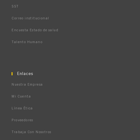
pestaña
pestaña
pestaña
SST
Correo institucional
Encuesta Estado de salud
Talento Humano
Enlaces
Nuestra Empresa
Mi Cuenta
Línea Ética
Proveedores
Trabaja Con Nosotros