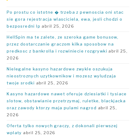
ce
el
Po prostu co istotne � trzeba z pewnoscia oni stac
pa
sie gora rejestracja wlasciciela, ewa, jesli chodzi o
de
bezposredni Ip
abril 25, 2026
bú
HellSpin ma te zalete, ze szeroka game bonusow,
przez dostarczanie graczom kilka sposobow na
predkosc z bankrolla i rozwiniecie rozgrywki
abril 25,
2026
Nielegalne kasyno hazardowe zwykle oszukuja
nieostroznych uzytkownikow i mozesz wyludzaja
twoje srodki
abril 25, 2026
Kasyno hazardowe nawet oferuje dziesiatki i tysiace
slotow, obstawianie przetrzymaj, ruletke, blackjacka
oraz zawody ktorzy maja pulami nagrod
abril 25,
2026
Oferta tylko nowych graczy, z dokonali pierwszej
wplaty
abril 25, 2026