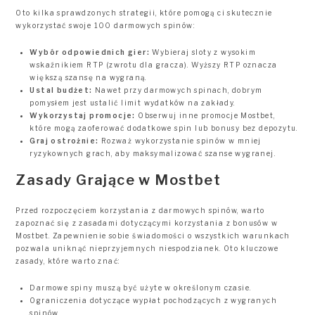
Oto kilka sprawdzonych strategii, które pomogą ci skutecznie
wykorzystać swoje 100 darmowych spinów:
Wybór odpowiednich gier:
Wybieraj sloty z wysokim
wskaźnikiem RTP (zwrotu dla gracza). Wyższy RTP oznacza
większą szansę na wygraną.
Ustal budżet:
Nawet przy darmowych spinach, dobrym
pomysłem jest ustalić limit wydatków na zakłady.
Wykorzystaj promocje:
Obserwuj inne promocje Mostbet,
które mogą zaoferować dodatkowe spin lub bonusy bez depozytu.
Graj ostrożnie:
Rozważ wykorzystanie spinów w mniej
ryzykownych grach, aby maksymalizować szanse wygranej.
Zasady Grające w Mostbet
Przed rozpoczęciem korzystania z darmowych spinów, warto
zapoznać się z zasadami dotyczącymi korzystania z bonusów w
Mostbet. Zapewnienie sobie świadomości o wszystkich warunkach
pozwala uniknąć nieprzyjemnych niespodzianek. Oto kluczowe
zasady, które warto znać:
Darmowe spiny muszą być użyte w określonym czasie.
Ograniczenia dotyczące wypłat pochodzących z wygranych
spinów.