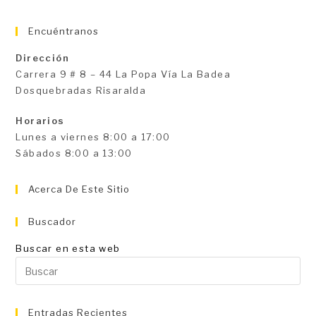
Encuéntranos
Dirección
Carrera 9 # 8 – 44 La Popa Vía La Badea
Dosquebradas Risaralda
Horarios
Lunes a viernes 8:00 a 17:00
Sábados 8:00 a 13:00
Acerca De Este Sitio
Buscador
Buscar en esta web
Pu
Es
pa
Entradas Recientes