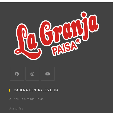
Se
Se
Se
abre
abre
abre
CADENA CENTRALES LTDA
en
en
en
Aliños La Granja Paisa
una
una
una
nueva
nueva
nueva
Asesorías