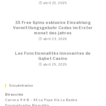
abril 22, 2025
35 Free Spins exklusive Einzahlung
Vermittlungsgebuhr Codes im Erster
monat des jahres
abril 23, 2026
Les Fonctionnalités Innovantes de
Gqbet Casino
abril 25, 2025
Encuéntranos
Dirección
Carrera 9 # 8 – 44 La Popa Vía La Badea
Dosquebradas Risaralda