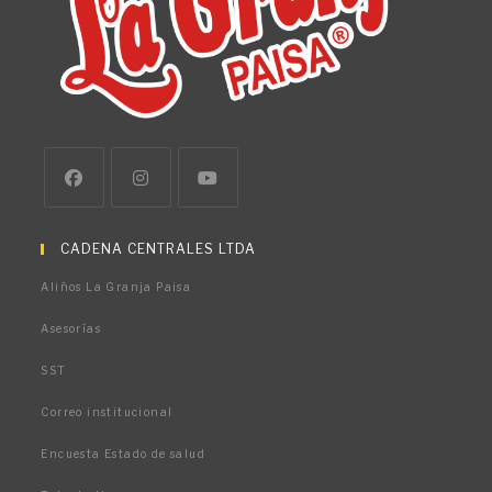
Se
Se
Se
abre
abre
abre
CADENA CENTRALES LTDA
en
en
en
Aliños La Granja Paisa
una
una
una
nueva
nueva
nueva
Asesorías
pestaña
pestaña
pestaña
SST
Correo institucional
Encuesta Estado de salud