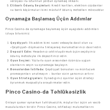
versiyası ilə istənilən yerdən oynamaq imkanı.
Etibarlı Ödəniş Seçimləri:
Kredit kartları, elektron cüzdanlar
və bank köçürmələri kimi müxtəlif ödəniş metodları mövcuddur.
Oynamağa Başlamaq Üçün Addımlar
Pinco Casino-da oynamağa başlamaq üçün aşağıdakı addımları
izləyə bilərsiniz:
Qeydiyyat:
İlk addım kimi rəsmi vebsayta daxil olun və
«Qeydiyyat» düyməsinə tıklayaraq məlumatlarınızı daxil edin.
Depozit Edin:
Hesabınızı aktivləşdirmək üçün seçdiyiniz
ödəniş metoduyla ilk depozitinizi edin.
Oyun Seçimi:
Yüzlərlə oyun arasından özünüzə uyğun
olanlarını seçin və oynamağa başlayın.
Bonuslardan İstifadə:
Qeydiyyat bonusları və müntəzəm
promosyonları unutmayın – bunlar sizin şansınızı artırır.
Oyun Strategiyaları:
Oynadığınız oyunlar üçün strateji
öyrənmək məqsədiylə araşdırmalar edin.
Pinco Casino-da Təhlükəsizlik
Onlayn qumar oynarkən təhlükəsizlik, müştərilər üçün ən vacib
məsələlərdən biridir. Pinco Casino, istifadəçi məlumatlarını