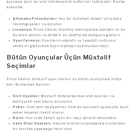
qorumaq üçün bir sıra təhlükəsizlik tədbirləri tətbiq edir. Bunlar
arasında:
Şifrələmə Prosedurları:
Hər bir məlumat, müasir şifrələmə
texnologiyaları ilə qorunur.
Lisenziya:
Pinco Casino, müvafiq lisenziyalara sahibdir ki, bu
da onun qanuni və etibarlı bir platforma olduğunu göstərir.
Oyun Fairness:
Oyunların ədalətli və təsadüfi nəticələr
verdiyini göstərmək üçün müstəqil auditlərdən keçir.
Bütün Oyunçular Üçün Müxtəlif
Seçimlər
Pinco Casino, müxtəlif oyun növləri ilə bütün oyunçulara hitap
edir. Bunlardan bəziləri:
Slot Oyunları:
Müxtəlif temalarda olan slot oyunları ilə
keyfiyyətli vaxt keçirə bilərsiniz.
Poker:
Həm yeni başlayanlar, həm də təcrübəli oyunçular üçün
poker masaları təklif olunur.
Rulet:
Hər rulet fanatı üçün bir neçə variant mövcuddur.
Canlı Diler Oyunları:
Gerçək dilerlərlə oynayaraq unudulmaz
bir təcrübə yaşamağa hazır olun.