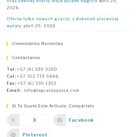
oraz zawody ktorzy maja pulami nagrod
abril 25,
2026
Oferta tylko nowych graczy, z dokonali pierwszej
wplaty
abril 25, 2026
Comentarios Recientes
Contáctanos
Tel:
+57 (6) 330 3200
Cel:
+57 313 719 5666
Fax:
+57 (6) 330 1302
Email:
info@lagranjapaisa.com
Si Te Gustó Este Articulo, Compártelo
X
Facebook
Pinterest