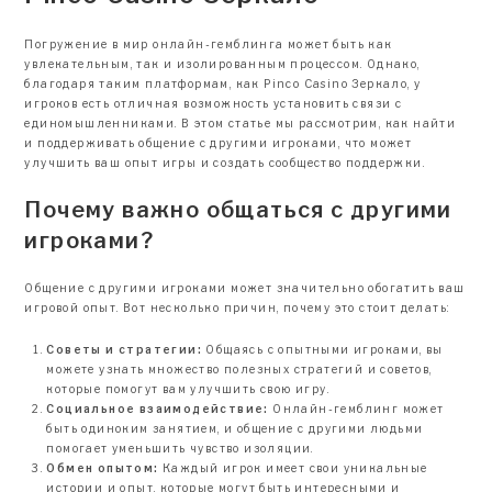
Погружение в мир онлайн-гемблинга может быть как
увлекательным, так и изолированным процессом. Однако,
благодаря таким платформам, как Pinco Casino Зеркало, у
игроков есть отличная возможность установить связи с
единомышленниками. В этом статье мы рассмотрим, как найти
и поддерживать общение с другими игроками, что может
улучшить ваш опыт игры и создать сообщество поддержки.
Почему важно общаться с другими
игроками?
Общение с другими игроками может значительно обогатить ваш
игровой опыт. Вот несколько причин, почему это стоит делать:
Советы и стратегии:
Общаясь с опытными игроками, вы
можете узнать множество полезных стратегий и советов,
которые помогут вам улучшить свою игру.
Социальное взаимодействие:
Онлайн-гемблинг может
быть одиноким занятием, и общение с другими людьми
помогает уменьшить чувство изоляции.
Обмен опытом:
Каждый игрок имеет свои уникальные
истории и опыт, которые могут быть интересными и