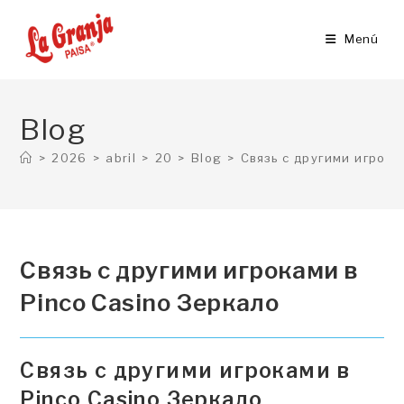
Ir
al
Menú
contenido
Blog
>
2026
>
abril
>
20
>
Blog
>
Связь с другими игрока
Связь с другими игроками в
Pinco Casino Зеркало
Связь с другими игроками в
Pinco Casino Зеркало