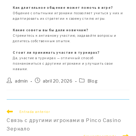
Как длительное общение может помочь в игре?
Общение с опытными игроками позволяет учиться у них и
адаптировать их стратегии к своему стилю игры.
Какие советы вы бы дали новичкам?
Стремитесь к активному участию, задавайте вопросы и
делитесь собственным опытом.
Стоит ли принимать участие в турнирах?
Да, участие в турнирах — отличный способ
познакомиться с другими игроками и улучшить свои
навыки.
Autor
Publicación
Categoría
admin
abril 20, 2026
Blog
de
de
de
la
la
la
entrada:
entrada:
entrada:
Leer
Entrada anterior
más
Связь с другими игроками в Pinco Casino
artículos
Зеркало