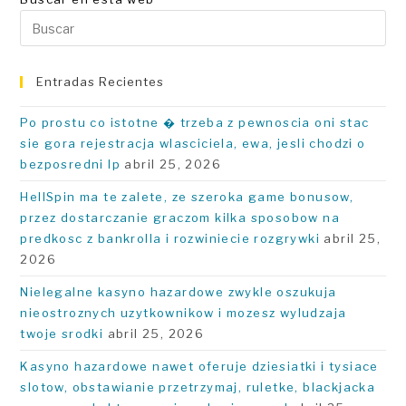
Pu
Es
pa
Entradas Recientes
ce
el
Po prostu co istotne � trzeba z pewnoscia oni stac
pa
sie gora rejestracja wlasciciela, ewa, jesli chodzi o
de
bezposredni Ip
abril 25, 2026
bú
HellSpin ma te zalete, ze szeroka game bonusow,
przez dostarczanie graczom kilka sposobow na
predkosc z bankrolla i rozwiniecie rozgrywki
abril 25,
2026
Nielegalne kasyno hazardowe zwykle oszukuja
nieostroznych uzytkownikow i mozesz wyludzaja
twoje srodki
abril 25, 2026
Kasyno hazardowe nawet oferuje dziesiatki i tysiace
slotow, obstawianie przetrzymaj, ruletke, blackjacka