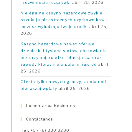
i rozwiniecie rozgrywki
abril 25, 2026
Nielegalne kasyno hazardowe zwykle
oszukuja nieostroznych uzytkownikow i
mozesz wyludzaja twoje srodki
abril 25,
2026
Kasyno hazardowe nawet oferuje
dziesiatki i tysiace slotow, obstawianie
przetrzymaj, ruletke, blackjacka oraz
zawody ktorzy maja pulami nagrod
abril
25, 2026
Oferta tylko nowych graczy, z dokonali
pierwszej wplaty
abril 25, 2026
Comentarios Recientes
Contáctanos
Tel:
+57 (6) 330 3200