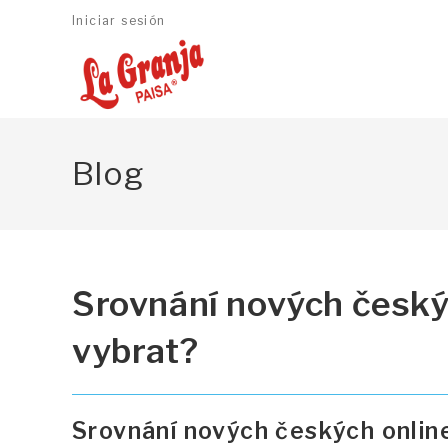
Ir
Iniciar sesión
al
contenido
Blog
Srovnání nových českýc
vybrat?
Srovnání nových českých onlin