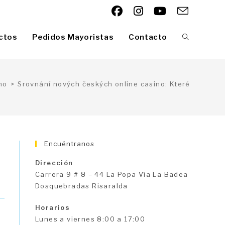
ctos
Pedidos Mayoristas
Contacto
Alternar
búsqueda
no
>
Srovnání nových českých online casino: Které vybrat?
de
Encuéntranos
Dirección
la
Carrera 9 # 8 – 44 La Popa Vía La Badea
Dosquebradas Risaralda
Horarios
web
Lunes a viernes 8:00 a 17:00