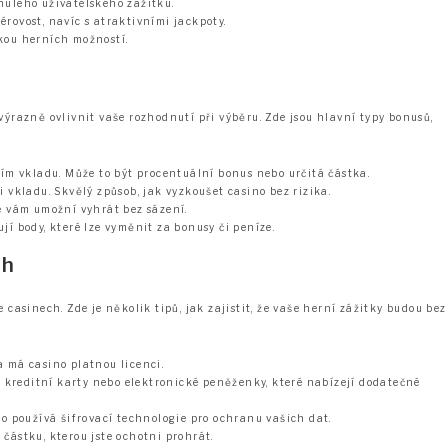
ulého uživatelského zážitku.
ovost, navíc s atraktivními jackpoty.
kou herních možností.
ýrazně ovlivnit vaše rozhodnutí při výběru. Zde jsou hlavní typy bonusů,
ím vkladu. Může to být procentuální bonus nebo určitá částka.
 vkladu. Skvělý způsob, jak vyzkoušet casino bez rizika.
 vám umožní vyhrát bez sázení.
í body, které lze vyměnit za bonusy či peníze.
ch
casinech. Zde je několik tipů, jak zajistit, že vaše herní zážitky budou bez
a má casino platnou licenci.
 kreditní karty nebo elektronické peněženky, které nabízejí dodatečné
no používá šifrovací technologie pro ochranu vašich dat.
částku, kterou jste ochotni prohrát.