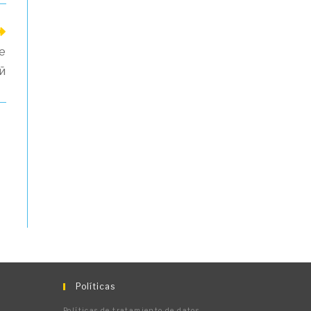
е
й
Políticas
Políticas de tratamiento de datos