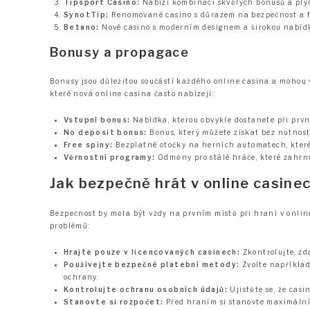
Tipsport Casino:
Nabízí kombinaci skvělých bonusů a plyn
SynotTip:
Renomované casino s důrazem na bezpečnost a fér
Betano:
Nové casino s moderním designem a širokou nabíd
Bonusy a propagace
Bonusy jsou důležitou součástí každého online casina a mohou v
které nová online casina často nabízejí:
Vstupní bonus:
Nabídka, kterou obvykle dostanete při prvn
No deposit bonus:
Bonus, který můžete získat bez nutnosti
Free spiny:
Bezplatné otočky na herních automatech, které
Věrnostní programy:
Odměny pro stálé hráče, které zahrnuj
Jak bezpečně hrát v online casine
Bezpečnost by měla být vždy na prvním místě při hraní v online 
problémů:
Hrajte pouze v licencovaných casinech:
Zkontrolujte, zd
Používejte bezpečné platební metody:
Zvolte například
ochrany.
Kontrolujte ochranu osobních údajů:
Ujistěte se, že casi
Stanovte si rozpočet:
Před hraním si stanovte maximální 