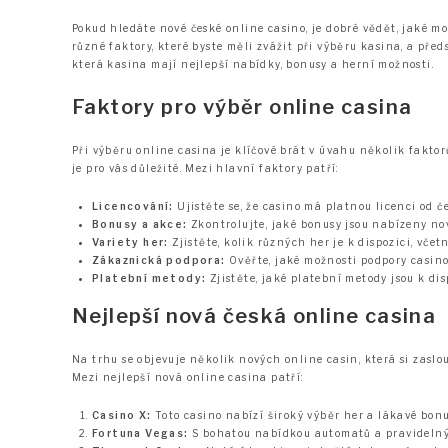
Pokud hledáte nové české online casino, je dobré vědět, jaké m
různé faktory, které byste měli zvážit při výběru kasina, a pře
která kasina mají nejlepší nabídky, bonusy a herní možnosti.
Faktory pro výběr online casina
Při výběru online casina je klíčové brát v úvahu několik faktor
je pro vás důležité. Mezi hlavní faktory patří:
Licencování:
Ujistěte se, že casino má platnou licenci od č
Bonusy a akce:
Zkontrolujte, jaké bonusy jsou nabízeny no
Variety her:
Zjistěte, kolik různých her je k dispozici, vče
Zákaznická podpora:
Ověřte, jaké možnosti podpory casino
Platební metody:
Zjistěte, jaké platební metody jsou k dis
Nejlepší nová česká online casina
Na trhu se objevuje několik nových online casin, která si zaslou
Mezi nejlepší nová online casina patří:
Casino X:
Toto casino nabízí široký výběr her a lákavé bonu
Fortuna Vegas:
S bohatou nabídkou automatů a pravidelným