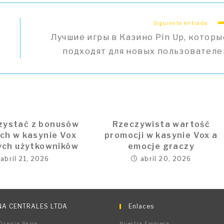
Siguiente entrada
Лучшие игры в Казино Pin Up, которы
подходят для новых пользователе
rzystać z bonusów
Rzeczywista wartość
ch w kasynie Vox
promocji w kasynie Vox a
ych użytkowników
emocje graczy
abril 21, 2026
abril 20, 2026
A CENTRALES LTDA
Enlaces
 Granja Paisa
Nuestra Empresa