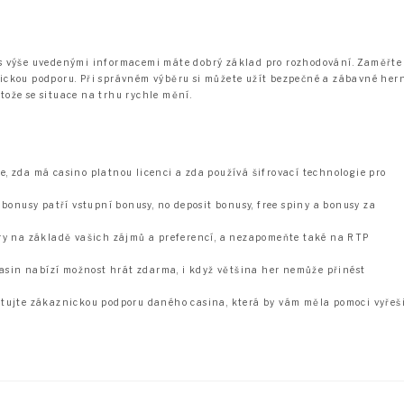
e s výše uvedenými informacemi máte dobrý základ pro rozhodování. Zaměřte
nickou podporu. Při správném výběru si můžete užít bezpečné a zábavné her
tože se situace na trhu rychle mění.
e, zda má casino platnou licenci a zda používá šifrovací technologie pro
bonusy patří vstupní bonusy, no deposit bonusy, free spiny a bonusy za
ry na základě vašich zájmů a preferencí, a nezapomeňte také na RTP
asin nabízí možnost hrát zdarma, i když většina her nemůže přinést
tujte zákaznickou podporu daného casina, která by vám měla pomoci vyřeš