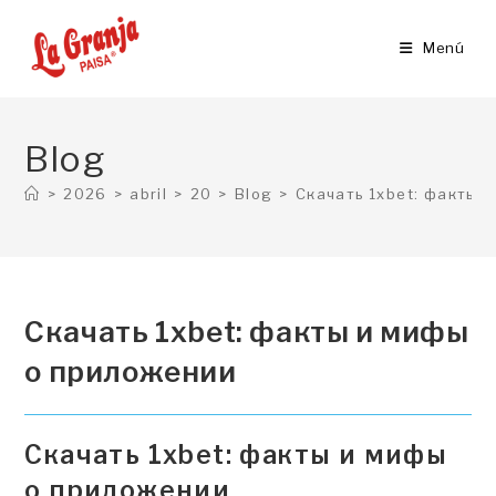
Ir
al
Menú
contenido
Blog
>
2026
>
abril
>
20
>
Blog
>
Скачать 1xbet: факты 
Скачать 1xbet: факты и мифы
о приложении
Скачать 1xbet: факты и мифы
о приложении