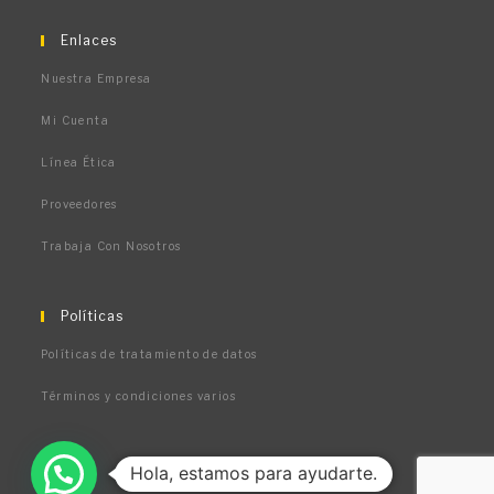
Enlaces
Nuestra Empresa
Mi Cuenta
Línea Ética
Proveedores
Trabaja Con Nosotros
Políticas
Políticas de tratamiento de datos
Términos y condiciones varios
Hola, estamos para ayudarte.