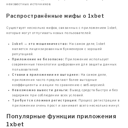
неизвестных источников.
Распространённые мифы о 1xbet
Существует несколько мифов, связанных с приложением 1xbet,
которые могут отпугивать новых пользователей:
1xbet — это мошенничество:
На самом деле, 1xbet
является лицензированным букмекером с хорошей
репутацией.
Приложение не безопасно:
Приложение использует
современные технологии шифрования для защиты данных
пользователей.
Ставки в приложении не выгоднее:
На самом деле,
приложения часто предлагают более выгодные
коэффициенты и акции по сравнению с веб-версией.
Невозможно вывести деньги:
Вывод средств быстро и без
задержек при соблюдении всех условий.
Требуется сложная регистрация:
Процесс регистрации в
приложении очень прост и занимает всего несколько минут.
Популярные функции приложения
1xbet