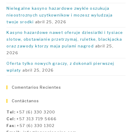
Nielegalne kasyno hazardowe zwykle oszukuja
nieostroznych uzytkownikow i mozesz wyludzaja
twoje srodki
abril 25, 2026
Kasyno hazardowe nawet oferuje dziesiatki i tysiace
slotow, obstawianie przetrzymaj, ruletke, blackjacka
oraz zawody ktorzy maja pulami nagrod
abril 25,
2026
Oferta tylko nowych graczy, z dokonali pierwszej
wplaty
abril 25, 2026
Comentarios Recientes
Contáctanos
Tel:
+57 (6) 330 3200
Cel:
+57 313 719 5666
Fax:
+57 (6) 330 1302