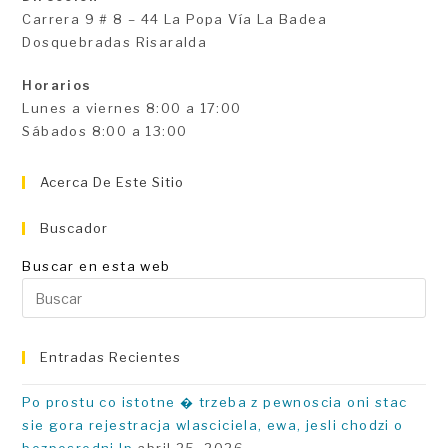
Carrera 9 # 8 – 44 La Popa Vía La Badea
Dosquebradas Risaralda
Horarios
Lunes a viernes 8:00 a 17:00
Sábados 8:00 a 13:00
Acerca De Este Sitio
Buscador
Buscar en esta web
Pu
Es
pa
Entradas Recientes
ce
el
Po prostu co istotne � trzeba z pewnoscia oni stac
pa
sie gora rejestracja wlasciciela, ewa, jesli chodzi o
de