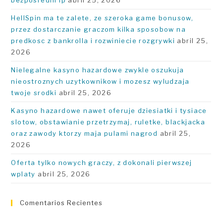
bezposredni Ip
abril 25, 2026
bú
HellSpin ma te zalete, ze szeroka game bonusow,
przez dostarczanie graczom kilka sposobow na
predkosc z bankrolla i rozwiniecie rozgrywki
abril 25,
2026
Nielegalne kasyno hazardowe zwykle oszukuja
nieostroznych uzytkownikow i mozesz wyludzaja
twoje srodki
abril 25, 2026
Kasyno hazardowe nawet oferuje dziesiatki i tysiace
slotow, obstawianie przetrzymaj, ruletke, blackjacka
oraz zawody ktorzy maja pulami nagrod
abril 25,
2026
Oferta tylko nowych graczy, z dokonali pierwszej
wplaty
abril 25, 2026
Comentarios Recientes