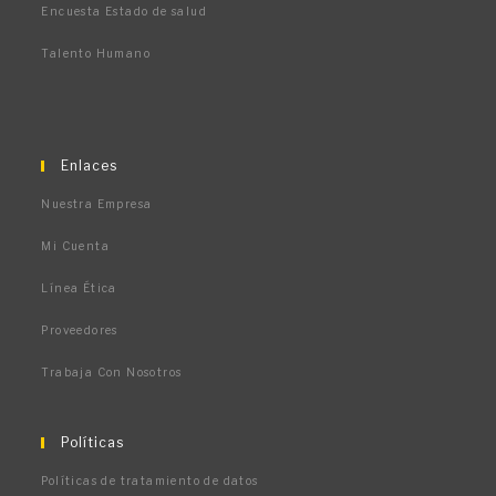
Encuesta Estado de salud
Talento Humano
Enlaces
Nuestra Empresa
Mi Cuenta
Línea Ética
Proveedores
Trabaja Con Nosotros
Políticas
Políticas de tratamiento de datos