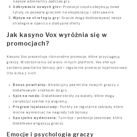
napływ adrenaliny podczas gry.
Odkrywanie nowych gier:
Promocje często obejmują nowe
tytuły, co pozwala graczom na eksplorację i odkrywanie.
Wpływ na strategię gry:
Gracze mogą dostosowywać swoje
strategie w oparciu o dostępne oferty.
Jak kasyno Vox wyróżnia się w
promocjach?
Kasyno Vox prezentuje różnorodne promocje, które przyciągają
graczy. W odróżnieniu od wielu innych platform, Vox oferuje
zarówno powitalne bonusy, jak i regularne promocje lojalnościowe.
Oto kilka z nich:
Bonus powitalny:
Atrakcyjny pakiet dla nowych graczy z
dodatkowymi środkami do gry.
Spin na runda:
Dodatkowe obroty za wpłaty, które mogą
zwiększyć szanse na wygraną.
Program lojalnościowy:
Punkty za regularne zakłady, które
można wymieniać na nagrody lub bonusy.
Specjalne wydarzenia:
Turnieje i promocje sezonowe, które
dodatkowo angażują graczy.
Emocje i psychologia graczy