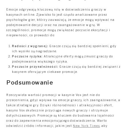
Emocje odgrywają kluczową rolę w doświadczeniu graczy w
kasynach online. Zjawisko to jest często analizowane przez
psychologów gier, którzy zauważają, że emocje mogą wpływać na
podejmowanie decyzji oraz na zaangażowanie w grę. W
szczególności, promocje mogą zwiększać poczucie ekscytacji i
niepewności, co prowadzi do:
Radości z wygranej:
Gracze czują się bardziej spełnieni, gdy
ich wysiłki są nagradzane.
Poczucie ryzyka:
Atrakcyjne oferty mogą zmusić graczy do
podejmowania większego ryzyka.
Poczucie przynależności:
Gracze czują się bardziej związani z
kasynem oferującym ciekawe promocje.
Podsumowanie
Rzeczywista wartość promocji w kasynie Vox jest nie do
przecenienia, gdyż wpływa na emocje graczy, ich zaangażowanie, a
także strategie gry. Dzięki różnorodności i atrakcyjności ofert,
kasyno Vox skutecznie przyciąga nowych graczy i utrzymuje
dotychczasowych. Promocje są kluczem do budowania lojalności
oraz do zapewnienia emocjonującego doświadczenia. Warto
odwiedzić źródło informacji, jakim jest
New York Times
, aby