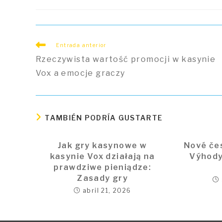
de
de
de
la
la
la
entrada:
entrada:
entrada:
Leer
Entrada anterior
más
Rzeczywista wartość promocji w kasynie
artículos
Vox a emocje graczy
TAMBIÉN PODRÍA GUSTARTE
Jak gry kasynowe w
Nové čes
kasynie Vox działają na
Výhody
prawdziwe pieniądze:
Zasady gry
abril 21, 2026