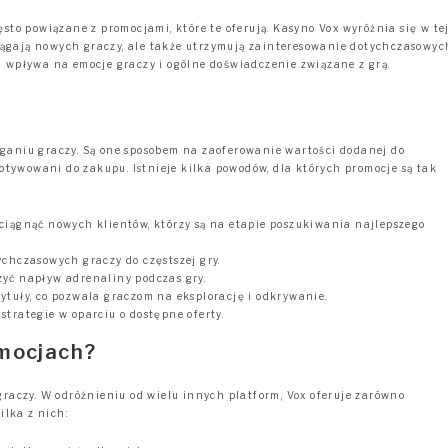
sto powiązane z promocjami, które te oferują. Kasyno Vox wyróżnia się w te
yciągają nowych graczy, ale także utrzymują zainteresowanie dotychczasowyc
i wpływa na emocje graczy i ogólne doświadczenie związane z grą.
ganiu graczy. Są one sposobem na zaoferowanie wartości dodanej do
motywowani do zakupu. Istnieje kilka powodów, dla których promocje są tak
ciągnąć nowych klientów, którzy są na etapie poszukiwania najlepszego
chczasowych graczy do częstszej gry.
yć napływ adrenaliny podczas gry.
ytuły, co pozwala graczom na eksplorację i odkrywanie.
trategie w oparciu o dostępne oferty.
omocjach?
graczy. W odróżnieniu od wielu innych platform, Vox oferuje zarówno
ilka z nich: