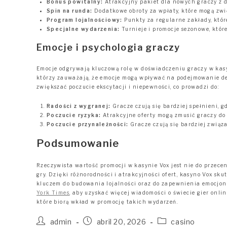
Bonus powitalny:
Atrakcyjny pakiet dla nowych graczy z 
Spin na runda:
Dodatkowe obroty za wpłaty, które mogą zwi
Program lojalnościowy:
Punkty za regularne zakłady, któ
Specjalne wydarzenia:
Turnieje i promocje sezonowe, któr
Emocje i psychologia graczy
Emocje odgrywają kluczową rolę w doświadczeniu graczy w kasyn
którzy zauważają, że emocje mogą wpływać na podejmowanie de
zwiększać poczucie ekscytacji i niepewności, co prowadzi do:
Radości z wygranej:
Gracze czują się bardziej spełnieni, g
Poczucie ryzyka:
Atrakcyjne oferty mogą zmusić graczy do
Poczucie przynależności:
Gracze czują się bardziej związ
Podsumowanie
Rzeczywista wartość promocji w kasynie Vox jest nie do przece
gry. Dzięki różnorodności i atrakcyjności ofert, kasyno Vox s
kluczem do budowania lojalności oraz do zapewnienia emocjonu
York Times
, aby uzyskać więcej wiadomości o świecie gier onl
które biorą wkład w promocję takich wydarzeń.
Autor
Publicación
Categoría
admin
abril 20, 2026
casino