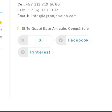
Cel:
+57 313 719 5666
Fax:
+57 (6) 330 1302
Email:
info@lagranjapaisa.com
Si Te Gustó Este Articulo, Compártelo
e
y
X
Facebook
Pinterest