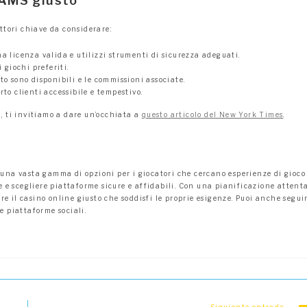
AAMS giusto
ttori chiave da considerare:
a licenza valida e utilizzi strumenti di sicurezza adeguati.
 giochi preferiti.
 sono disponibili e le commissioni associate.
rto clienti accessibile e tempestivo.
i, ti invitiamo a dare un’occhiata a
questo articolo del New York Times
.
una vasta gamma di opzioni per i giocatori che cercano esperienze di gioco
 e scegliere piattaforme sicure e affidabili. Con una pianificazione attent
re il casino online giusto che soddisfi le proprie esigenze. Puoi anche segui
e piattaforme sociali.