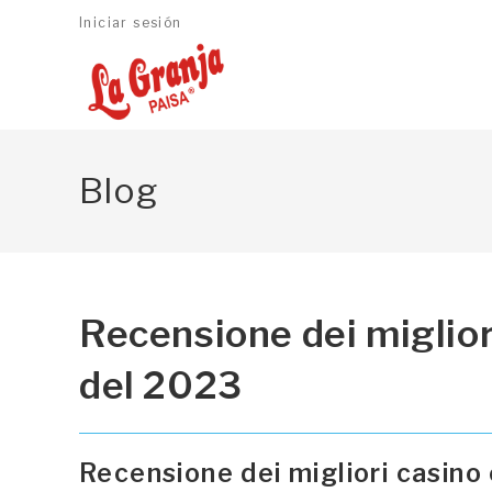
Ir
Iniciar sesión
al
contenido
Blog
Recensione dei miglio
del 2023
Recensione dei migliori casin