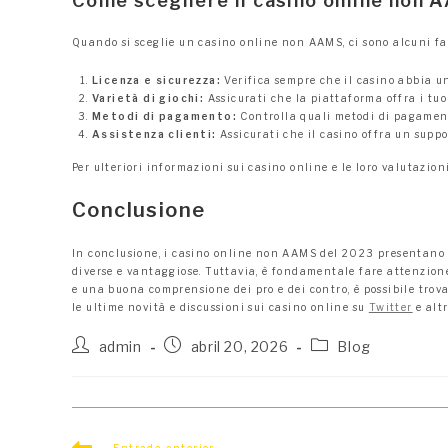
Come scegliere il casino online non 
Quando si sceglie un casino online non AAMS, ci sono alcuni fa
Licenza e sicurezza:
Verifica sempre che il casino abbia un
Varietà di giochi:
Assicurati che la piattaforma offra i tuoi
Metodi di pagamento:
Controlla quali metodi di pagamento
Assistenza clienti:
Assicurati che il casino offra un suppo
Per ulteriori informazioni sui casino online e le loro valutazion
Conclusione
In conclusione, i casino online non AAMS del 2023 presentano 
diverse e vantaggiose. Tuttavia, è fondamentale fare attenzione
e una buona comprensione dei pro e dei contro, è possibile trova
le ultime novità e discussioni sui casino online su
Twitter
e altr
Autor
Publicación
Categoría
admin
abril 20, 2026
Blog
de
de
de
la
la
la
entrada:
entrada:
entrada:
Leer