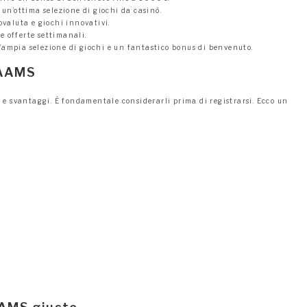
 un’ottima selezione di giochi da casinò.
ovaluta e giochi innovativi.
 offerte settimanali.
’ampia selezione di giochi e un fantastico bonus di benvenuto.
 AAMS
e svantaggi. È fondamentale considerarli prima di registrarsi. Ecco un