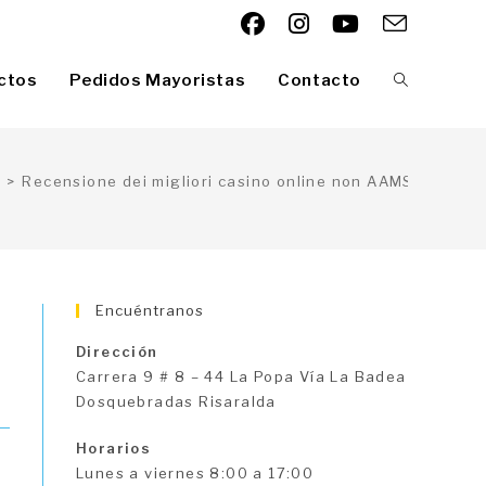
ctos
Pedidos Mayoristas
Contacto
Alternar
búsqueda
g
>
Recensione dei migliori casino online non AAMS del 202
de
Encuéntranos
Dirección
la
Carrera 9 # 8 – 44 La Popa Vía La Badea
Dosquebradas Risaralda
Horarios
web
Lunes a viernes 8:00 a 17:00