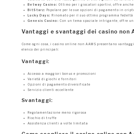
Betway Casino:
Ottimo per i giocatori sportivi, offre anche
BitStarz:
Popolare per le sue opzioni di pagamento in cript
Lucky Days:
Rinomato per il suo ottimo programma fedeltà e
Genesis Casino:
Con un tema spaziale intrigante, offre un
Vantaggi e svantaggi dei casino non
Come ogni cosa, i casino online non AAMS presentano vantaggi 
elenco dei principali:
Vantaggi:
Accesso a maggiori bonus e promozioni
Varietà di giochi e fornitori
Opzioni di pagamento diversificate
Servizio clienti eccellente
Svantaggi:
Regolamentazione meno rigorosa
Rischio di truffe
Assistenza clienti a volte limitata