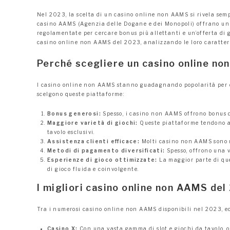
Nel 2023, la scelta di un casino online non AAMS si rivela semp
casino AAMS (Agenzia delle Dogane e dei Monopoli) offrano un ce
regolamentate per cercare bonus più allettanti e un’offerta di 
casino online non AAMS del 2023, analizzando le loro caratteris
Perché scegliere un casino online n
I casino online non AAMS stanno guadagnando popolarità per div
scelgono queste piattaforme:
Bonus generosi:
Spesso, i casino non AAMS offrono bonus d
Maggiore varietà di giochi:
Queste piattaforme tendono a 
tavolo esclusivi.
Assistenza clienti efficace:
Molti casino non AAMS sono not
Metodi di pagamento diversificati:
Spesso, offrono una v
Esperienze di gioco ottimizzate:
La maggior parte di que
di gioco fluida e coinvolgente.
I migliori casino online non AAMS del
Tra i numerosi casino online non AAMS disponibili nel 2023, ec
Casino X:
Con una vasta gamma di slot e giochi da tavolo, 