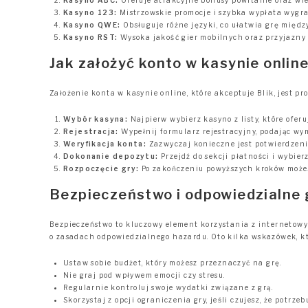
Kasyno ABC:
Oferuje atrakcyjne bonusy powitalne oraz wiel
Kasyno 123:
Mistrzowskie promocje i szybka wypłata wygr
Kasyno QWE:
Obsługuje różne języki, co ułatwia grę mię
Kasyno RST:
Wysoka jakość gier mobilnych oraz przyjazny i
Jak założyć konto w kasynie onlin
Założenie konta w kasynie online, które akceptuje Blik, jest pro
Wybór kasyna:
Najpierw wybierz kasyno z listy, które oferu
Rejestracja:
Wypełnij formularz rejestracyjny, podając wym
Weryfikacja konta:
Zazwyczaj konieczne jest potwierdzeni
Dokonanie depozytu:
Przejdź do sekcji płatności i wybier
Rozpoczęcie gry:
Po zakończeniu powyższych kroków możes
Bezpieczeństwo i odpowiedzialne 
Bezpieczeństwo to kluczowy element korzystania z internetowy
o zasadach odpowiedzialnego hazardu. Oto kilka wskazówek, k
Ustaw sobie budżet, który możesz przeznaczyć na grę.
Nie graj pod wpływem emocji czy stresu.
Regularnie kontroluj swoje wydatki związane z grą.
Skorzystaj z opcji ograniczenia gry, jeśli czujesz, że potrzeb