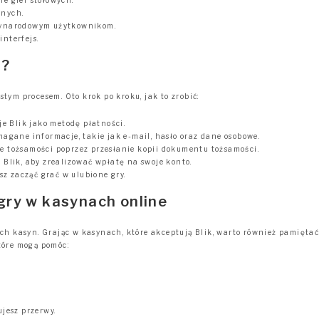
e gier stołowych.
anych.
dzynarodowym użytkownikom.
nterfejs.
e?
stym procesem. Oto krok po kroku, jak to zrobić:
je Blik jako metodę płatności.
agane informacje, takie jak e-mail, hasło oraz dane osobowe.
e tożsamości poprzez przesłanie kopii dokumentu tożsamości.
z Blik, aby zrealizować wpłatę na swoje konto.
z zacząć grać w ulubione gry.
gry w kasynach online
ch kasyn. Grając w kasynach, które akceptują Blik, warto również pamięta
tóre mogą pomóc:
ujesz przerwy.