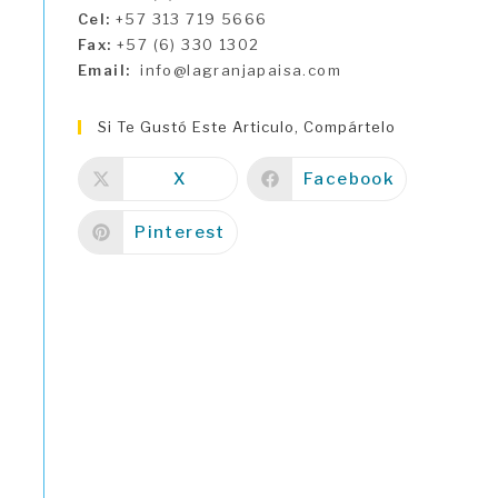
Cel:
+57 313 719 5666
Fax:
+57 (6) 330 1302
Email:
info@lagranjapaisa.com
Si Te Gustó Este Articulo, Compártelo
X
Facebook
Pinterest