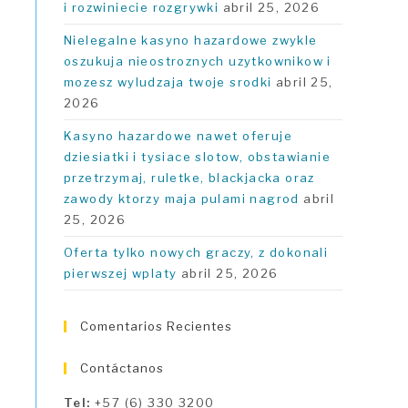
i rozwiniecie rozgrywki
abril 25, 2026
Nielegalne kasyno hazardowe zwykle
oszukuja nieostroznych uzytkownikow i
mozesz wyludzaja twoje srodki
abril 25,
2026
Kasyno hazardowe nawet oferuje
dziesiatki i tysiace slotow, obstawianie
przetrzymaj, ruletke, blackjacka oraz
zawody ktorzy maja pulami nagrod
abril
25, 2026
Oferta tylko nowych graczy, z dokonali
pierwszej wplaty
abril 25, 2026
ć
Comentarios Recientes
Contáctanos
Tel:
+57 (6) 330 3200