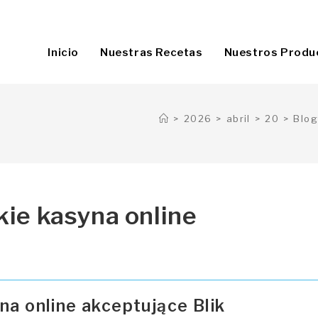
Inicio
Nuestras Recetas
Nuestros Produ
>
2026
>
abril
>
20
>
Blo
kie kasyna online
na online akceptujące Blik