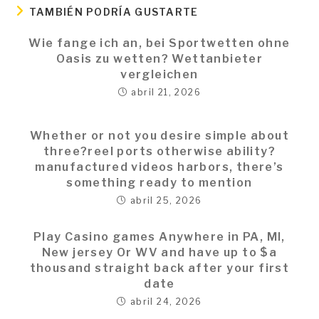
TAMBIÉN PODRÍA GUSTARTE
Wie fange ich an, bei Sportwetten ohne
Oasis zu wetten? Wettanbieter
vergleichen
abril 21, 2026
Whether or not you desire simple about
three?reel ports otherwise ability?
manufactured videos harbors, there’s
something ready to mention
abril 25, 2026
Play Casino games Anywhere in PA, MI,
New jersey Or WV and have up to $a
thousand straight back after your first
date
abril 24, 2026