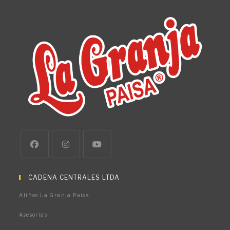
Se
Se
Se
abre
abre
abre
CADENA CENTRALES LTDA
en
en
en
Aliños La Granja Paisa
una
una
una
nueva
nueva
nueva
Asesorías
pestaña
pestaña
pestaña