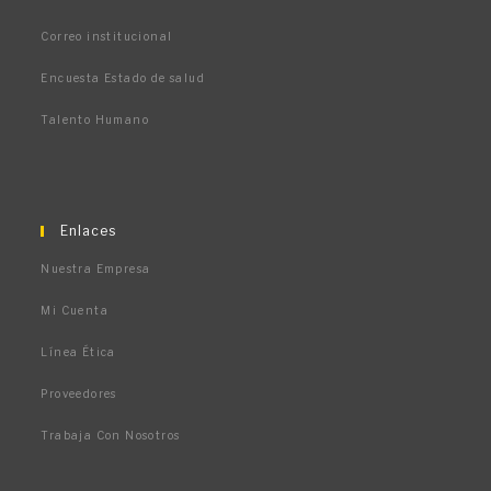
Correo institucional
Encuesta Estado de salud
Talento Humano
Enlaces
Nuestra Empresa
Mi Cuenta
Línea Ética
Proveedores
Trabaja Con Nosotros