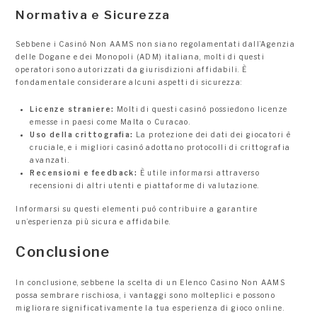
Normativa e Sicurezza
Sebbene i Casinò Non AAMS non siano regolamentati dall’Agenzia
delle Dogane e dei Monopoli (ADM) italiana, molti di questi
operatori sono autorizzati da giurisdizioni affidabili. È
fondamentale considerare alcuni aspetti di sicurezza:
Licenze straniere:
Molti di questi casinò possiedono licenze
emesse in paesi come Malta o Curacao.
Uso della crittografia:
La protezione dei dati dei giocatori è
cruciale, e i migliori casinò adottano protocolli di crittografia
avanzati.
Recensioni e feedback:
È utile informarsi attraverso
recensioni di altri utenti e piattaforme di valutazione.
Informarsi su questi elementi può contribuire a garantire
un’esperienza più sicura e affidabile.
Conclusione
In conclusione, sebbene la scelta di un Elenco Casino Non AAMS
possa sembrare rischiosa, i vantaggi sono molteplici e possono
migliorare significativamente la tua esperienza di gioco online.