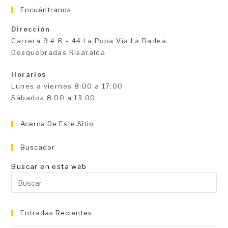
Encuéntranos
Dirección
Carrera 9 # 8 – 44 La Popa Vía La Badea
Dosquebradas Risaralda
Horarios
Lunes a viernes 8:00 a 17:00
Sábados 8:00 a 13:00
Acerca De Este Sitio
Buscador
Buscar en esta web
Pu
Es
pa
Entradas Recientes
ce