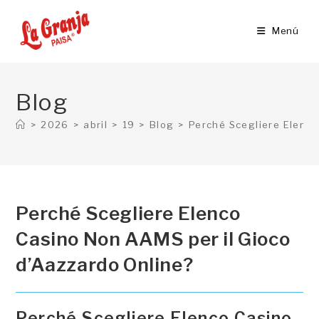
Ir
al
Menú
contenido
Blog
>
2026
>
abril
>
19
>
Blog
>
Perché Scegliere Elenco
Perché Scegliere Elenco
Casino Non AAMS per il Gioco
d’Aazzardo Online?
Perché Scegliere Elenco Casino