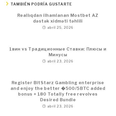
TAMBIÉN PODRÍA GUSTARTE
Reallıqdan ilhamlanan Mostbet AZ
dəstək xidməti təhlili
abril 25, 2026
1вин vs Традиционные Ставки: Плюсы и
Минусы
abril 23, 2026
Register BitStarz Gambling enterprise
and enjoy the better �500/5BTC added
bonus + 180 Totally free revolves
Desired Bundle
abril 23, 2026