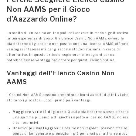
Non AAMS per il Gioco
d’Aazzardo Online?
La scelta di un casino online può influenzare in modo significativo
la tua esperienza di gioco. Gli Elenco Casino Non AAMS, ovvero le
piattaforme di gioco che non possiedono una licenza AAMS, offrono
vantaggi interessanti per gli scommettitori italiani in cerca di
alternative. In questo articolo, esploreremo le ragioni per cui
potrebbe essere vantaggioso optare per questi casinò online.
Vantaggi dell’Elenco Casino Non
AAMS
I Casinò Non AAMS possono presentare alcuni aspetti distintivi che
attirano i giocatori. Ecco i principali vantaggi:
Maggiore varietà di giochi:
Queste piattaforme spesso offrono
una gamma più ampia di giochi rispetto ai casinò AAMS, inclusi
titoli esclusivi.
Bonifici più vantaggiosi:
I casinò non regolati possono offrire
bonus di benvenuto e promozioni più generosi per attrarre nuovi