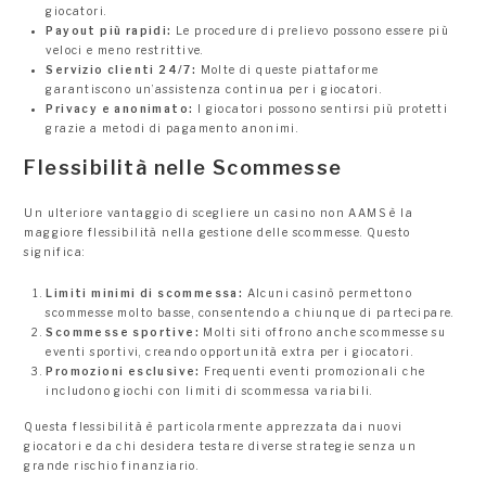
giocatori.
Payout più rapidi:
Le procedure di prelievo possono essere più
veloci e meno restrittive.
Servizio clienti 24/7:
Molte di queste piattaforme
garantiscono un’assistenza continua per i giocatori.
Privacy e anonimato:
I giocatori possono sentirsi più protetti
grazie a metodi di pagamento anonimi.
Flessibilità nelle Scommesse
Un ulteriore vantaggio di scegliere un casino non AAMS è la
maggiore flessibilità nella gestione delle scommesse. Questo
significa:
Limiti minimi di scommessa:
Alcuni casinò permettono
scommesse molto basse, consentendo a chiunque di partecipare.
Scommesse sportive:
Molti siti offrono anche scommesse su
eventi sportivi, creando opportunità extra per i giocatori.
Promozioni esclusive:
Frequenti eventi promozionali che
includono giochi con limiti di scommessa variabili.
Questa flessibilità è particolarmente apprezzata dai nuovi
giocatori e da chi desidera testare diverse strategie senza un
grande rischio finanziario.