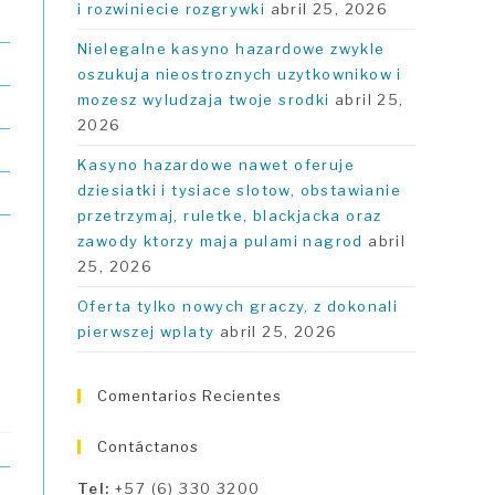
i rozwiniecie rozgrywki
abril 25, 2026
Nielegalne kasyno hazardowe zwykle
oszukuja nieostroznych uzytkownikow i
mozesz wyludzaja twoje srodki
abril 25,
2026
Kasyno hazardowe nawet oferuje
dziesiatki i tysiace slotow, obstawianie
przetrzymaj, ruletke, blackjacka oraz
zawody ktorzy maja pulami nagrod
abril
25, 2026
Oferta tylko nowych graczy, z dokonali
pierwszej wplaty
abril 25, 2026
Comentarios Recientes
Contáctanos
Tel:
+57 (6) 330 3200