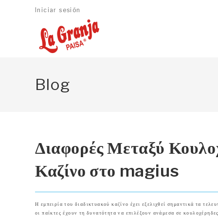
Ir
Iniciar sesión
al
contenido
Blog
Διαφορές Μεταξύ Κουλο
Καζίνο στο magius
Η εμπειρία του διαδικτυακού καζίνο έχει εξελιχθεί σημαντικά τα τελε
οι παίκτες έχουν τη δυνατότητα να επιλέξουν ανάμεσα σε κουλοχέρηδες