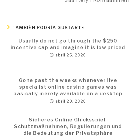
Sääntelyn Kohtaaminen
TAMBIÉN PODRÍA GUSTARTE
Usually do not go through the $250
incentive cap and imagine it is low priced
abril 25, 2026
Gone past the weeks whenever live
specialist online casino games was
basically merely available on a desktop
abril 23, 2026
Sicheres Online Glücksspiel:
Schutzmaßnahmen, Regulierungen und
die Bedeutung der Privatsphäre