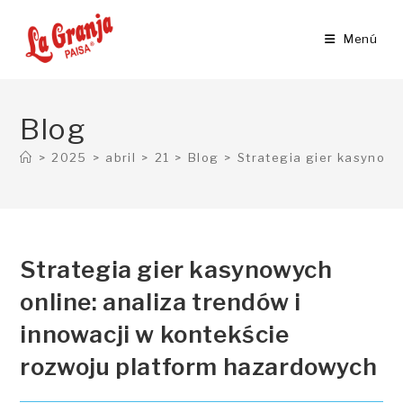
Ir
al
Menú
contenido
Blog
>
2025
>
abril
>
21
>
Blog
>
Strategia gier kasynowy
Strategia gier kasynowych
online: analiza trendów i
innowacji w kontekście
rozwoju platform hazardowych