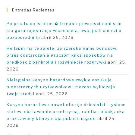
pa
Entradas Recientes
ce
el
Po prostu co istotne � trzeba z pewnoscia oni stac
pa
sie gora rejestracja wlasciciela, ewa, jesli chodzi o
de
bezposredni Ip
abril 25, 2026
bú
HellSpin ma te zalete, ze szeroka game bonusow,
przez dostarczanie graczom kilka sposobow na
predkosc z bankrolla i rozwiniecie rozgrywki
abril 25,
2026
Nielegalne kasyno hazardowe zwykle oszukuja
nieostroznych uzytkownikow i mozesz wyludzaja
twoje srodki
abril 25, 2026
Kasyno hazardowe nawet oferuje dziesiatki i tysiace
slotow, obstawianie przetrzymaj, ruletke, blackjacka
oraz zawody ktorzy maja pulami nagrod
abril 25,
2026