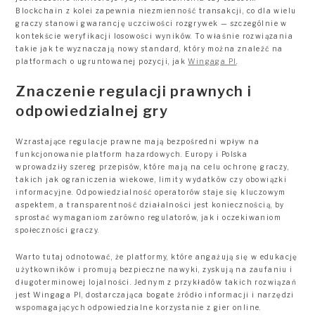
Blockchain z kolei zapewnia niezmienność transakcji, co dla wielu
graczy stanowi gwarancję uczciwości rozgrywek — szczególnie w
kontekście weryfikacji losowości wyników. To właśnie rozwiązania
takie jak te wyznaczają nowy standard, który można znaleźć na
platformach o ugruntowanej pozycji, jak
Wingaga Pl
.
Znaczenie regulacji prawnych i
odpowiedzialnej gry
Wzrastające regulacje prawne mają bezpośredni wpływ na
funkcjonowanie platform hazardowych. Europy i Polska
wprowadziły szereg przepisów, które mają na celu ochronę graczy,
takich jak ograniczenia wiekowe, limity wydatków czy obowiązki
informacyjne. Odpowiedzialność operatorów staje się kluczowym
aspektem, a transparentność działalności jest koniecznością, by
sprostać wymaganiom zarówno regulatorów, jak i oczekiwaniom
społeczności graczy.
Warto tutaj odnotować, że platformy, które angażują się w edukację
użytkowników i promują bezpieczne nawyki, zyskują na zaufaniu i
długoterminowej lojalności. Jednym z przykładów takich rozwiązań
jest Wingaga Pl, dostarczająca bogate źródło informacji i narzędzi
wspomagających odpowiedzialne korzystanie z gier online.