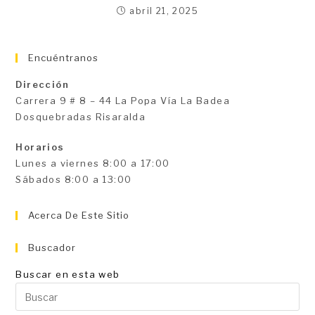
abril 21, 2025
Encuéntranos
Dirección
Carrera 9 # 8 – 44 La Popa Vía La Badea
Dosquebradas Risaralda
Horarios
Lunes a viernes 8:00 a 17:00
Sábados 8:00 a 13:00
Acerca De Este Sitio
Buscador
Buscar en esta web
Pu
Es