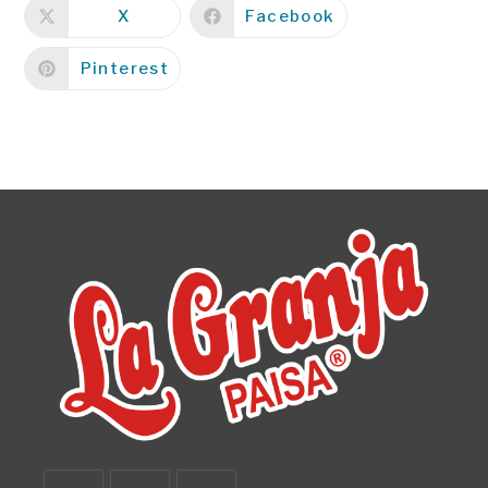
X
Facebook
Pinterest