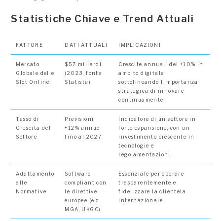
Statistiche Chiave e Trend Attuali
FATTORE
DATI ATTUALI
IMPLICAZIONI
Mercato
$57 miliardi
Crescite annuali del +10% in
Globale delle
(2023, fonte:
ambito digitale,
Slot Online
Statista)
sottolineando l’importanza
strategica di innovare
continuamente.
Tasso di
Previsioni
Indicatore di un settore in
Crescita del
+12% annuo
forte espansione, con un
Settore
fino al 2027
investimento crescente in
tecnologie e
regolamentazioni.
Adattamento
Software
Essenziale per operare
alle
compliant con
trasparentemente e
Normative
le direttive
fidelizzare la clientela
europee (e.g.,
internazionale.
MGA, UKGC)