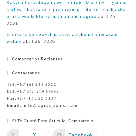
Kasyno hazardowe nawet oferuje dziesiatki i tysiace
slotow, obstawianie przetrzymaj, ruletke, blackjacka
oraz zawody ktorzy maja pulami nagrod
abril 25,
2026
Oferta tylko nowych graczy, z dokonali pierwszej
wplaty
abril 25, 2026
Comentarios Recientes
Contáctanos
Tel:
+57 (6) 330 3200
Cel:
+57 313 719 5666
Fax:
+57 (6) 330 1302
Email:
info@lagranjapaisa.com
Si Te Gustó Este Articulo, Compártelo
X
Facebook