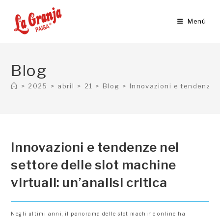
Ir
al
Menú
contenido
Blog
>
2025
>
abril
>
21
>
Blog
>
Innovazioni e tendenze ne
Innovazioni e tendenze nel
settore delle slot machine
virtuali: un’analisi critica
Negli ultimi anni, il panorama delle slot machine online ha