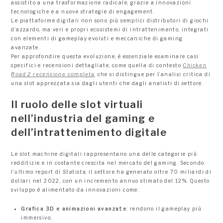
assistito a una trasformazione radicale, grazie a innovazioni
tecnologiche e a nuove strategie di engagement.
Le piattaforme digitali non sono più semplici distributori di giochi
d’azzardo, ma veri e propri ecosistemi di intrattenimento, integrati
con elementi di gameplay evoluti e meccaniche di gaming
avanzate.
Per approfondire questa evoluzione, è essenziale esaminare casi
specifici e recensioni dettagliate, come quella di contesto
Chicken
Road 2 recensione completa
, che si distingue per l’analisi critica di
una slot apprezzata sia dagli utenti che dagli analisti di settore.
Il ruolo delle slot virtuali
nell’industria del gaming e
dell’intrattenimento digitale
Le slot machine digitali rappresentano una delle categorie più
redditizie e in costante crescita nel mercato del gaming. Secondo
l’ultimo report di
Statista
, il settore ha generato oltre 70 miliardi di
dollari nel 2022, con un incremento annuo stimato del 12%. Questo
sviluppo è alimentato da innovazioni come:
Grafica 3D e animazioni avanzate
: rendono il gameplay più
immersivo;