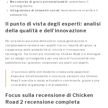
Meccaniche di gioco personalizzabili
: aumentano il
coinvolgimento;
Integrazione di elementi social
: favoriscono la viralità e il
passaparola.
Il punto di vista degli esperti: analisi
della qualità e dell’innovazione
Per un’analisi accurata delle slot di nuova generazione, è
indispensabile valutare vari aspetti tra cui l’equità del gioco, la
trasparenza delle probabilità di vincita e l’innovazione
tecnologica. Tra le slot più innovative,
Chicken Road 2
si distingue
per un design coinvolgente e per una serie di funzionalità che
soddisfano sia i giocatori occasionali sia quelli più esperti.
«Il successo delle slot moderne si basa sulla capacità di
bilanciare intrattenimento e sicurezza, elementi che Chicken
Road 2 esercita in modo articolato e convincente, grazie a una
ricca analisi di gameplay e di probabilità.»
Focus sulla recensione di Chicken
Road 2 recensione completa