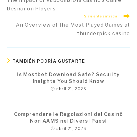
The Impact of kaboomslots casino’s Game
artículos
Design on Players
Siguiente entrada
An Overview of the Most Played Games at
thunderpick casino
TAMBIÉN PODRÍA GUSTARTE
Is Mostbet Download Safe? Security
Insights You Should Know
abril 21, 2026
Comprendere le Regolazioni dei Casinò
Non AAMS nei Diversi Paesi
abril 21, 2026