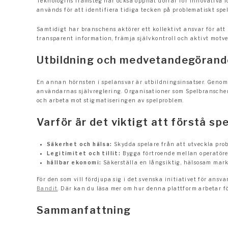
Teknologins framsteg har också öppnat dörrar för innovativa l
används för att identifiera tidiga tecken på problematiskt spel,
Samtidigt har branschens aktörer ett kollektivt ansvar för att 
transparent information, främja självkontroll och aktivt motv
Utbildning och medvetandegörand
En annan hörnsten i spelansvar är utbildningsinsatser. Genom
användarnas självreglering. Organisationer som Spelbranschens
och arbeta mot stigmatiseringen av spelproblem.
Varför är det viktigt att förstå sp
Säkerhet och hälsa:
Skydda spelare från att utveckla pro
Legitimitet och tillit:
Bygga förtroende mellan operatörer
hållbar ekonomi:
Säkerställa en långsiktig, hälsosam mar
För den som vill fördjupa sig i det svenska initiativet för ansv
Bandit
. Där kan du läsa mer om hur denna plattform arbetar fö
Sammanfattning