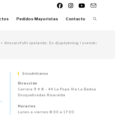
ctos
Pedidos Mayoristas
Contacto
Alternar
búsqueda
>
Ansvarsfullt spelande: En djupdykning i svenska initiativ
de
Encuéntranos
Dirección
la
Carrera 9 # 8 – 44 La Popa Vía La Badea
Dosquebradas Risaralda
Horarios
web
Lunes a viernes 8:00 a 17:00