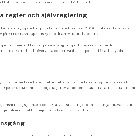
ett stort ansvar för spelarsäkerhet och hållbarhet.
 regler och självreglering
 skapa en trygg spelmiljö. Från och med januari 2019 implementerades en
av på kundansvar, spelarskydd och ansvarsfullt spelande.
a spelproblem, inklusive självavstängning och begränsningar för
 en nyckelroll i att övervaka och driva denna politik för att skydda
dd i sina verksamheter. Det innebär att erbjuda verktyg för spelare att
t spelande. Mer än att följa lagkrav, är det en etisk plikt att säkerställa at
 «Insättningsgränser» och «Självuteslutning» för att främja ansvarsfullt
pelproblem och att främja en hälsosam spelkultur.
lansgång