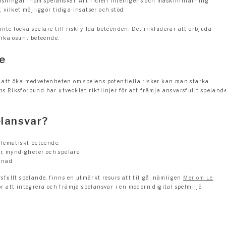
ösningar inom spelansvar. Artificiell intelligens och maskininlärning
 vilket möjliggör tidiga insatser och stöd.
inte locka spelare till riskfyllda beteenden. Det inkluderar att erbjuda
erka osunt beteende.
e
 att öka medvetenheten om spelens potentiella risker kan man stärka
 Riksförbund har utvecklat riktlinjer för att främja ansvarsfullt speland
elansvar?
blematiskt beteende.
, myndigheter och spelare.
knad.
arsfullt spelande, finns en utmärkt resurs att tillgå, nämligen
Mer om Le
r att integrera och främja spelansvar i en modern digital spelmiljö.