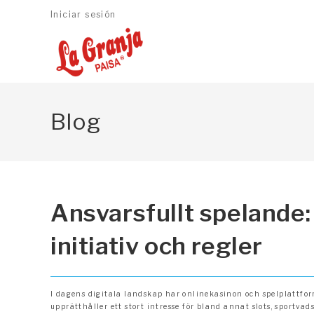
Ir
Iniciar sesión
al
contenido
Blog
Ansvarsfullt spelande:
initiativ och regler
I dagens digitala landskap har onlinekasinon och spelplattfor
upprätthåller ett stort intresse för bland annat slots, sportv